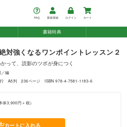
FAQ
新規登録
ログイン
カート
書籍特典
絶対強くなるワンポイントレッスン２
わかって、読影のツボが身につく
利／編
発行
A5判
236ページ
ISBN 978-4-7581-1183-6
本体3,900円＋税）
カートに入れる