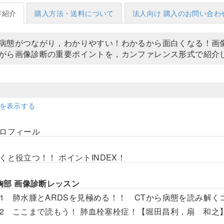
容紹介
購入方法・送料について
法人向け 購入のお問い合わ
病態がつながり，わかりやすい！わかるから面白くなる！画
がら画像診断の重要ポイントを，カンファレンス形式で紹介
細を表示する
ロフィール
くと役立つ！！ ポイントINDEX！
 胸部 画像診断レッスン
son1 肺水腫とARDSを見極める！！ CTから病態を読み解
son2 ここまで読もう！ 肺血栓塞栓症！【堀田昌利，扇 和之