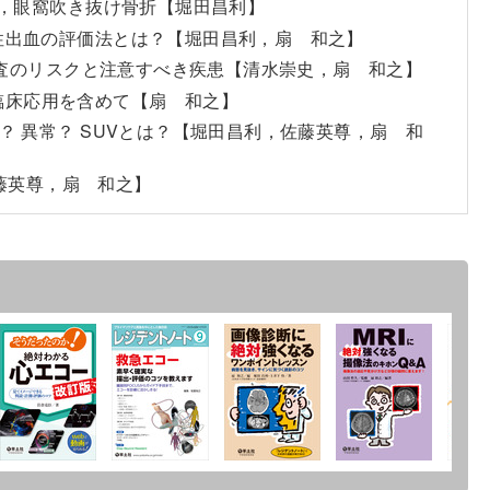
折，眼窩吹き抜け骨折【堀田昌利】
 活動性出血の評価法とは？【堀田昌利，扇 和之】
像検査のリスクと注意すべき疾患【清水崇史，扇 和之】
な臨床応用を含めて【扇 和之】
正常？ 異常？ SUVとは？【堀田昌利，佐藤英尊，扇 和
，佐藤英尊，扇 和之】