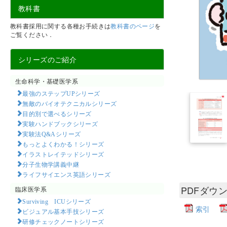
教科書
教科書採用に関する各種お手続きは
教科書のページ
を
ご覧ください．
シリーズのご紹介
生命科学・基礎医学系
最強のステップUPシリーズ
無敵のバイオテクニカルシリーズ
目的別で選べるシリーズ
実験ハンドブックシリーズ
実験法Q&Aシリーズ
もっとよくわかる！シリーズ
イラストレイテッドシリーズ
分子生物学講義中継
ライフサイエンス英語シリーズ
PDFダウ
臨床医学系
Surviving ICUシリーズ
索引
ビジュアル基本手技シリーズ
研修チェックノートシリーズ