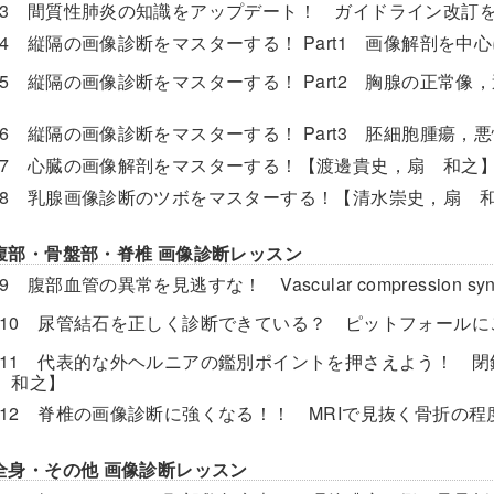
son3 間質性肺炎の知識をアップデート！ ガイドライン改
son4 縦隔の画像診断をマスターする！ Part1 画像解剖を
son5 縦隔の画像診断をマスターする！ Part2 胸腺の正
son6 縦隔の画像診断をマスターする！ Part3 胚細胞腫
son7 心臓の画像解剖をマスターする！【渡邊貴史，扇 和之
son8 乳腺画像診断のツボをマスターする！【清水崇史，扇 
2 腹部・骨盤部・脊椎 画像診断レッスン
on9 腹部血管の異常を見逃すな！ Vascular compressi
son10 尿管結石を正しく診断できている？ ピットフォール
son11 代表的な外ヘルニアの鑑別ポイントを押さえよう！
 和之】
son12 脊椎の画像診断に強くなる！！ MRIで見抜く骨折
3 全身・その他 画像診断レッスン