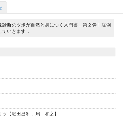
せ
像診断のツボが自然と身につく入門書，第２弾！症例
していきます．
くコツ【堀田昌利，扇 和之】
】