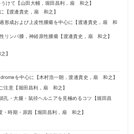
訂をうけて【山田大輔，堀田昌利，扇 和之】
中心に【渡邊貴史，扇 和之】
常像，過形成および上皮性腫瘍を中心に【渡邊貴史，扇 和
瘍，悪性リンパ腫，神経原性腫瘍【渡邊貴史，扇 和之】
】
和之】
on syndromeを中心に【木村浩一朗，渡邊貴史，扇 和之】
にご注意【堀田昌利，扇 和之】
 閉鎖孔・大腿・鼠径ヘルニアを見極めるコツ【堀田昌
の程度・時期・原因【堀田昌利，扇 和之】