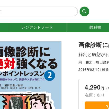
レジデント
ノート
教科書
画像診断に
解剖と病態が
扇 和之，堀田昌
2016年02月01日
4,290
円
（
在庫：あり