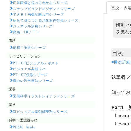
正常画像と並べてわかるシリーズ
目次・内
ステップビヨンドレジデントシリーズ
できる！画像診断入門シリーズ
症例で身につける消化器内視鏡シリーズ
解剖と
ジェネラル診療シリーズ
を見な
救急・ERノート
看護
納得！実践シリーズ
目次
リハビリテーション
■目次詳
PT・OTビジュアルテキスト
ビジュアル実践リハ
PT・OT必修シリーズ
執筆者プ
痛みの理学療法シリーズ
栄養
知ってお
栄養科学イラストレイテッドシリーズ
薬学
Part1
新ビジュアル薬剤師実務シリーズ
Les
科学・医療読み物
Les
PEAK books​