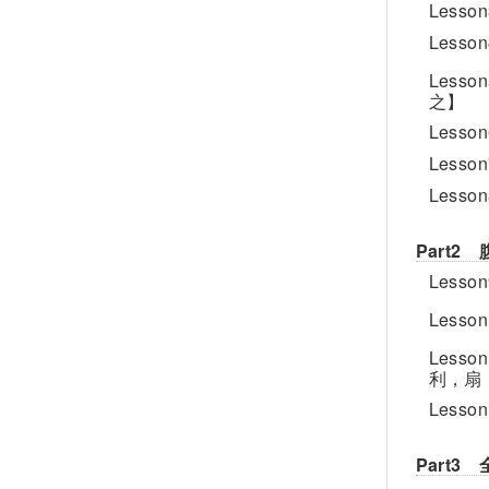
Les
Les
Les
之】
Les
Les
Les
Part
Less
Les
Les
利，扇
Les
Part