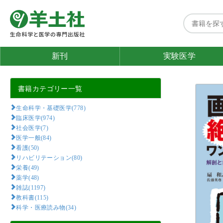
新刊
実験医学
書籍カテゴリー一覧
生命科学・基礎医学(778)
臨床医学(974)
社会医学(7)
医学一般(84)
看護(50)
リハビリテーション(80)
栄養(49)
薬学(48)
雑誌(1197)
教科書(115)
科学・医療読み物(34)