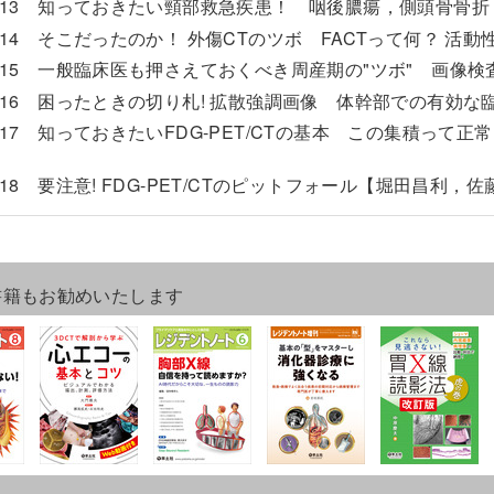
son13 知っておきたい頸部救急疾患！ 咽後膿瘍，側頭骨骨
son14 そこだったのか！ 外傷CTのツボ FACTって何？
son15 一般臨床医も押さえておくべき周産期の"ツボ" 画
son16 困ったときの切り札! 拡散強調画像 体幹部での有効
son17 知っておきたいFDG-PET/CTの基本 この集積って
on18 要注意! FDG-PET/CTのピットフォール【堀田昌利
書籍もお勧めいたします