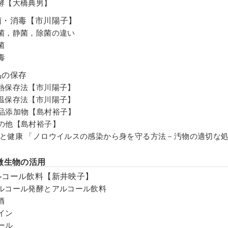
酵【大橋典男】
菌・消毒【市川陽子】
菌，静菌，除菌の違い
菌
毒
品の保存
熱保存法【市川陽子】
温保存法【市川陽子】
品添加物【島村裕子】
の他【島村裕子】
と健康 「ノロウイルスの感染から身を守る方法－汚物の適切な
微生物の活用
ルコール飲料【新井映子】
ルコール発酵とアルコール飲料
酒
イン
ール