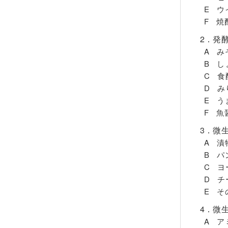
E ウ
F 焼
2．発
A み
B し
C 食
D み
E う
F 魚
3．微
A 漬
B パ
C ヨ
D チ
E そ
4．微
A ア