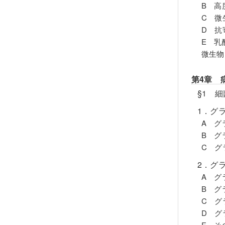
B 高
C 微
D 抗
E 乳
微生物
第4章 
§1 
1．グ
A グ
B グ
C グ
2．グ
A グ
B グ
C グ
D グ
E そ