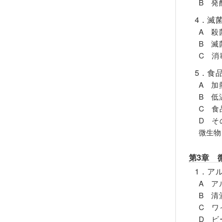
B 発
4．滅
A 殺
B 滅
C 消
5．食
A 加
B 低
C 食
D そ
微生物
第3章 
1．ア
A ア
B 清
C ワ
D ビ