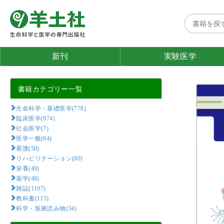
新刊
実験医学
書籍カテゴリー一覧
生命科学・基礎医学(778)
臨床医学(974)
社会医学(7)
医学一般(84)
看護(50)
リハビリテーション(80)
栄養(49)
薬学(48)
雑誌(1197)
教科書(115)
科学・医療読み物(34)