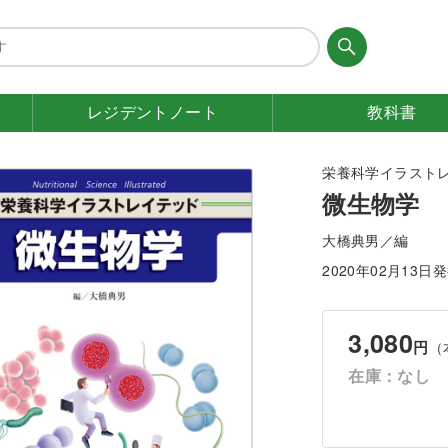
レジデント
ノート
教科書
栄養科学イラスト
微生物学
大橋典男／編
2020年02月13日
3,080
円
（
在庫：なし