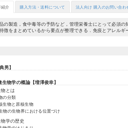
容紹介
購入方法・送料について
法人向け 購入のお問い合わ
品の製造，食中毒等の予防など，管理栄養士にとって必須の
特徴をまとめているから要点が整理できる．免疫とアレルギ
典男】
微生物学の概論【増澤俊幸】
生物とは
物の分類
核生物と原核生物
生物の生物界における位置づけ
生物学の歴史
生物学のはじまり