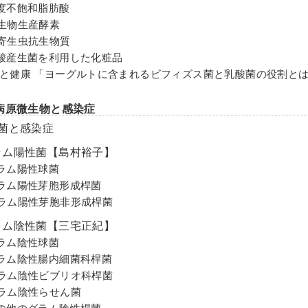
度不飽和脂肪酸
生物生産酵素
寄生虫抗生物質
酸産生菌を利用した化粧品
と健康 「ヨーグルトに含まれるビフィズス菌と乳酸菌の役割と
病原微生物と感染症
細菌と感染症
ラム陽性菌【島村裕子】
ラム陽性球菌
ラム陽性芽胞形成桿菌
ラム陽性芽胞非形成桿菌
ラム陰性菌【三宅正紀】
ラム陰性球菌
ラム陰性腸内細菌科桿菌
ラム陰性ビブリオ科桿菌
ラム陰性らせん菌
の他のグラム陰性桿菌