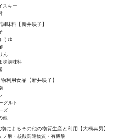
イスキー
酎
酵調味料【新井映子】
そ
ょうゆ
酢
りん
ま味調味料
醤
生物利用食品【新井映子】
物
ン
ーグルト
ーズ
の他
生物によるその他の物質生産と利用【大橋典男】
ミノ酸・核酸関連物質・有機酸