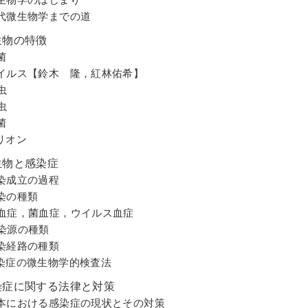
代微生物学までの道
生物の特徴
菌
イルス【鈴木 隆，紅林佑希】
虫
虫
菌
リオン
生物と感染症
染成立の過程
染の種類
血症，菌血症，ウイルス血症
染源の種類
染経路の種類
染症の微生物学的検査法
染症に関する法律と対策
本における感染症の現状とその対策