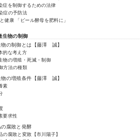
染症を制御するための法律
染症の予防法
と健康 「ビール酵母を肥料に」
微生物の制御
生物の制御とは【藤澤 誠】
本的な考え方
生物の増殖・死滅・制御
御方法の種類
生物の増殖条件【藤澤 誠】
養素
分
度
素要求性
品の腐敗と発酵
品の腐敗と変敗【市川陽子】