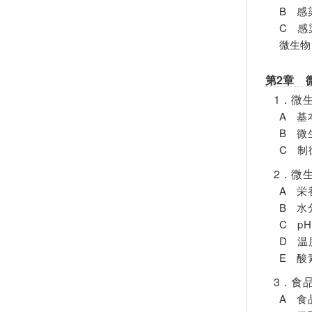
B 感
C 感
微生物
第2章 
1．微
A 基
B 微
C 制
2．微
A 栄
B 水
C pH
D 温
E 酸
3．食
A 食