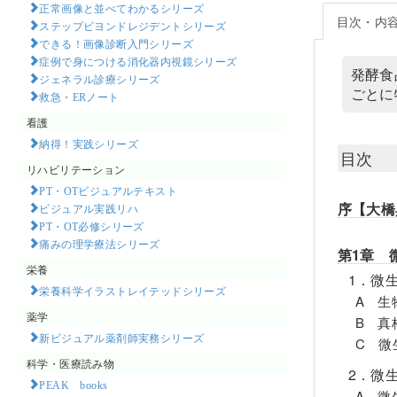
正常画像と並べてわかるシリーズ
目次・内
ステップビヨンドレジデントシリーズ
できる！画像診断入門シリーズ
症例で身につける消化器内視鏡シリーズ
発酵食
ジェネラル診療シリーズ
ごとに
救急・ERノート
看護
納得！実践シリーズ
目次
リハビリテーション
PT・OTビジュアルテキスト
序【大橋
ビジュアル実践リハ
PT・OT必修シリーズ
痛みの理学療法シリーズ
第1章 
栄養
1．微
栄養科学イラストレイテッドシリーズ
A 生
薬学
B 真
新ビジュアル薬剤師実務シリーズ
C 微
科学・医療読み物
2．微
PEAK books​
A 微