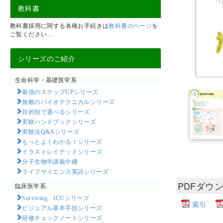
教科書
教科書採用に関する各種お手続きは
教科書のページ
を
ご覧ください．
シリーズのご紹介
生命科学・基礎医学系
最強のステップUPシリーズ
無敵のバイオテクニカルシリーズ
目的別で選べるシリーズ
実験ハンドブックシリーズ
実験法Q&Aシリーズ
もっとよくわかる！シリーズ
イラストレイテッドシリーズ
分子生物学講義中継
ライフサイエンス英語シリーズ
PDFダウ
臨床医学系
Surviving ICUシリーズ
索引
ビジュアル基本手技シリーズ
研修チェックノートシリーズ