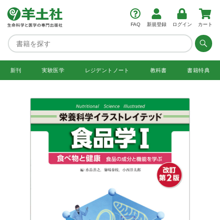
FAQ
新規登録
ログイン
カート
新刊
実験医学
レジデント
ノート
教科書
書籍特典