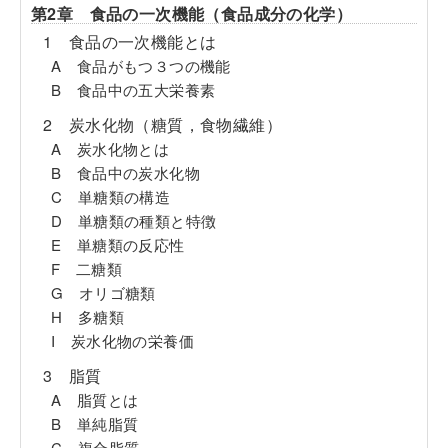
第2章 食品の一次機能（食品成分の化学）
1 食品の一次機能とは
A 食品がもつ３つの機能
B 食品中の五大栄養素
2 炭水化物（糖質，食物繊維）
A 炭水化物とは
B 食品中の炭水化物
C 単糖類の構造
D 単糖類の種類と特徴
E 単糖類の反応性
F 二糖類
G オリゴ糖類
H 多糖類
I 炭水化物の栄養価
3 脂質
A 脂質とは
B 単純脂質
C 複合脂質