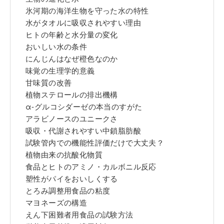
氷河期の海洋生物を守った水の特性
水がタオルに吸収されやすい理由
ヒトの年齢と水分量の変化
おいしい水の条件
にんじんはなぜ橙色なのか
味覚の生理学的意義
甘味質の改善
植物ステロールの排出機構
α-グルコシダーゼの本当のすがた
アラビノースのユニークさ
吸収・代謝されやすい中鎖脂肪酸
試験管内での機能性評価だけで大丈夫？
植物由来の抗酸化物質
食品とヒトのアミノ・カルボニル反応
塑性がパイをおいしくする
とろみ調整用食品の粘度
マヨネーズの構造
えん下困難者用食品の試験方法