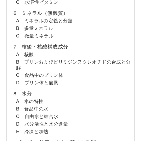
C 水溶性ビタミン
6 ミネラル（無機質）
A ミネラルの定義と分類
B 多量ミネラル
C 微量ミネラル
7 核酸・核酸構成成分
A 核酸
B プリンおよびピリミジンヌクレオチドの合成と分
解
C 食品中のプリン体
D プリン体と痛風
8 水分
A 水の特性
B 食品中の水
C 自由水と結合水
D 水分活性と水分含量
E 冷凍と加熱