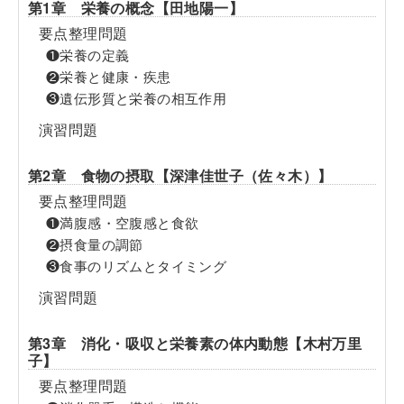
第1章 栄養の概念【田地陽一】
要点整理問題
❶栄養の定義
❷栄養と健康・疾患
❸遺伝形質と栄養の相互作用
演習問題
第2章 食物の摂取【深津佳世子（佐々木）】
要点整理問題
❶満腹感・空腹感と食欲
❷摂食量の調節
❸食事のリズムとタイミング
演習問題
第3章 消化・吸収と栄養素の体内動態【木村万里
子】
要点整理問題