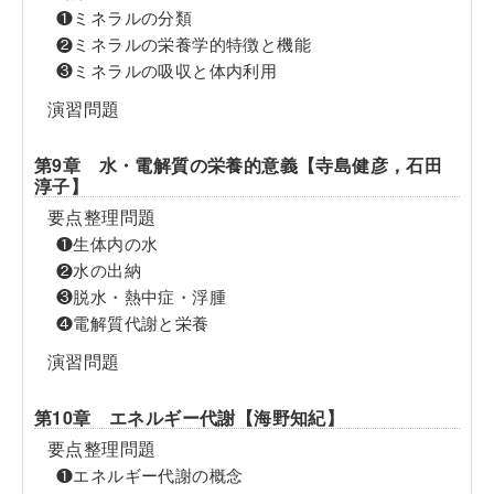
❶ミネラルの分類
❷ミネラルの栄養学的特徴と機能
❸ミネラルの吸収と体内利用
演習問題
第9章 水・電解質の栄養的意義【寺島健彦，石田
淳子】
要点整理問題
❶生体内の水
❷水の出納
❸脱水・熱中症・浮腫
❹電解質代謝と栄養
演習問題
第10章 エネルギー代謝【海野知紀】
要点整理問題
❶エネルギー代謝の概念