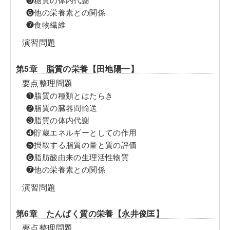
❻他の栄養素との関係
❼食物繊維
演習問題
第5章 脂質の栄養【田地陽一】
要点整理問題
❶脂質の種類とはたらき
❷脂質の臓器間輸送
❸脂質の体内代謝
❹貯蔵エネルギーとしての作用
❺摂取する脂質の量と質の評価
❻脂肪酸由来の生理活性物質
❼他の栄養素との関係
演習問題
第6章 たんぱく質の栄養【永井俊匡】
要点整理問題