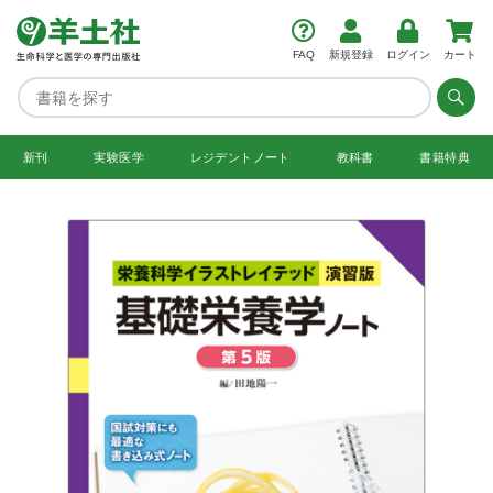
FAQ
新規登録
ログイン
カート
新刊
実験医学
レジデント
ノート
教科書
書籍特典