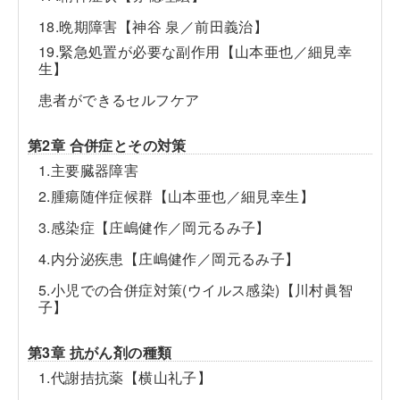
18.晩期障害【神谷 泉／前田義治】
19.緊急処置が必要な副作用【山本亜也／細見幸
生】
患者ができるセルフケア
第2章 合併症とその対策
1.主要臓器障害
2.腫瘍随伴症候群【山本亜也／細見幸生】
3.感染症【庄嶋健作／岡元るみ子】
4.内分泌疾患【庄嶋健作／岡元るみ子】
5.小児での合併症対策(ウイルス感染)【川村眞智
子】
第3章 抗がん剤の種類
1.代謝拮抗薬【横山礼子】