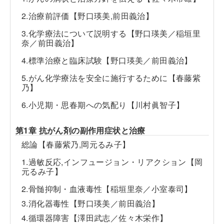
2.治療前評価【野口瑛美,前田義治】
3.化学療法について説明する【野口瑛美／稲垣里
奈／前田義治】
4.標準治療と臨床試験【野口瑛美／前田義治】
5.がん化学療法を安全に施行するために【春藤紫
乃】
6.小児期・思春期への気配り【川村眞智子】
第1章 抗がん剤の副作用症状と治療
総論【春藤紫乃,岡元るみ子】
1.過敏反応,インフュージョン・リアクション【岡
元るみ子】
2.骨髄抑制・血液毒性【稲垣里奈／小室泰司】
3.消化器毒性【野口瑛美／前田義治】
4.循環器障害【澤田武志／佐々木栄作】