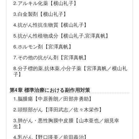
2.アルキル化薬【横山礼子】
3.白金製剤【横山礼子】
4.抗がん性抗生物質【横山礼子】
5.抗がん性植物成分【横山礼子,宮澤真帆】
6.ホルモン剤【宮澤真帆】
7.その他の抗がん剤【宮澤真帆】
8.分子標的薬,抗体薬,小分子薬【宮澤真帆／横山礼
子】
第4章 標準治療における副作用対策
1.脳腫瘍【中原善朗／田部井勇助】
2.頭頸部がん【澤田武志／佐々木栄作】
3.肺がん・悪性胸膜中皮腫【山本亜也／細見幸
生】
4.乳がん【野口瑛美／前田義治】