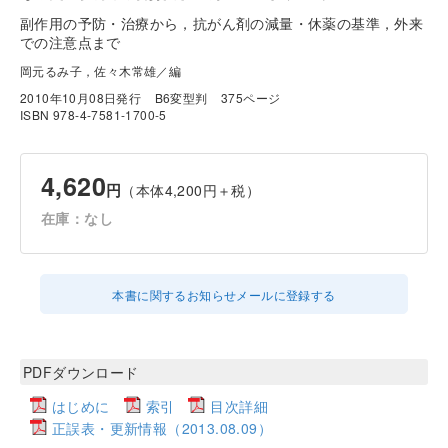
副作用の予防・治療から，抗がん剤の減量・休薬の基準，外来
での注意点まで
岡元るみ子，佐々木常雄／編
2010年10月08日発行
B6変型判
375ページ
ISBN 978-4-7581-1700-5
4,620
円
（本体4,200円＋税）
在庫：なし
本書に関するお知らせメールに登録する
PDFダウンロード
はじめに
索引
目次詳細
正誤表・更新情報（2013.08.09）