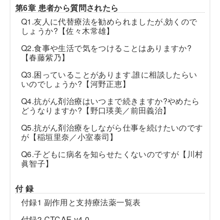
第6章 患者から質問されたら
Q1.友人に代替療法を勧められましたが,効くので
しょうか?【佐々木常雄】
Q2.食事や生活で気をつけることはありますか?
【春藤紫乃】
Q3.困っていることがあります.誰に相談したらい
いのでしょうか?【河野正恵】
Q4.抗がん剤治療はいつまで続きますか?やめたら
どうなりますか?【野口瑛美／前田義治】
Q5.抗がん剤治療をしながら仕事を続けたいのです
が【稲垣里奈／小室泰司】
Q6.子どもに病名を知らせたくないのですが【川村
眞智子】
付 録
付録1 副作用と支持療法薬一覧表
付録2 CTCAE v4.0