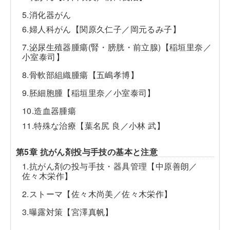
5.消化器がん
6.婦人科がん【関原久仁子／岡元るみ子】
7.泌尿生殖器腫瘍(腎・膀胱・前立腺)【稲垣里奈／
小室泰司】
8.骨軟部組織腫瘍【五嶋孝博】
9.胚細胞腫【稲垣里奈／小室泰司】
10.造血器腫瘍
11.特殊な治療【葉名尻 良／小林 武】
第5章 抗がん剤投与手技の基本と注意
1.抗がん剤の投与手技・器具管理【中原善朗／
佐々木栄作】
2.ストーマ【佐々木尚美／佐々木栄作】
3.曝露対策【宮澤真帆】