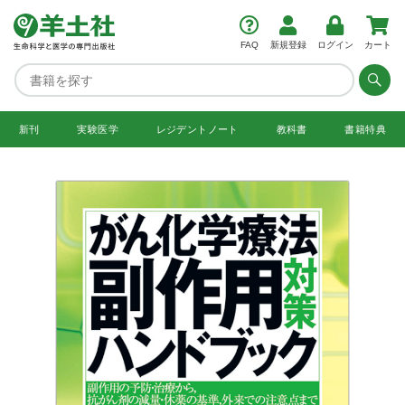
FAQ
新規登録
ログイン
カート
新刊
実験医学
レジデント
ノート
教科書
書籍特典