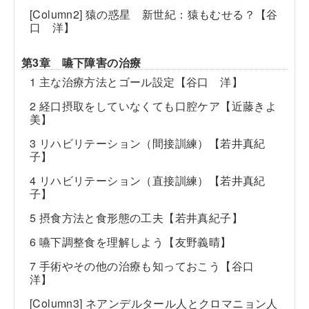
[Column2] 猿の惑星 新世紀：猿もむせる？【谷
口 洋】
第3章 嚥下障害の治療
1 主な治療方法とゴール設定【谷口 洋】
2 経口摂取をしていなくても口腔ケア【近藤きよ
美】
3 リハビリテーション（間接訓練）【若井真紀
子】
4 リハビリテーション（直接訓練）【若井真紀
子】
5 摂食方法と食形態の工夫【若井真紀子】
6 嚥下調整食を理解しよう【友野義晴】
7 手術やその他の治療も知っておこう【谷口
洋】
[Column3] ネアンデルタール人とクロマニョン人