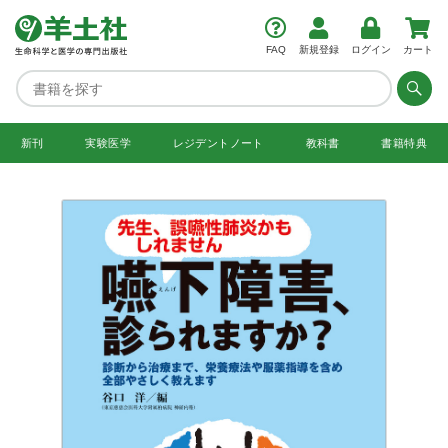
FAQ
新規登録
ログイン
カート
新刊
実験医学
レジデント
ノート
教科書
書籍特典