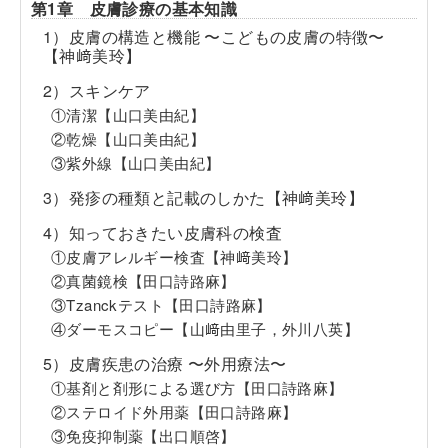
第1章 皮膚診療の基本知識
1）皮膚の構造と機能 〜こどもの皮膚の特徴〜
【神﨑美玲】
2）スキンケア
①清潔【山口美由紀】
②乾燥【山口美由紀】
③紫外線【山口美由紀】
3）発疹の種類と記載のしかた【神﨑美玲】
4）知っておきたい皮膚科の検査
①皮膚アレルギー検査【神﨑美玲】
②真菌鏡検【田口詩路麻】
③Tzanckテスト【田口詩路麻】
④ダーモスコピー【山﨑由里子，外川八英】
5）皮膚疾患の治療 〜外用療法〜
①基剤と剤形による選び方【田口詩路麻】
②ステロイド外用薬【田口詩路麻】
③免疫抑制薬【出口順啓】