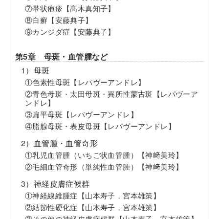
⑦帯状疱疹【髙木真知子】
⑧白癬【安藤典子】
⑨カンジダ症【安藤典子】
第5章 母斑・血管腫など
1）母斑
①色素性母斑【レパヴーアンドレ】
②青色母斑・太田母斑・異所性蒙古斑【レパヴーア
ンドレ】
③扁平母斑【レパヴーアンドレ】
④脂腺母斑・表皮母斑【レパヴーアンドレ】
2）血管腫・血管奇形
①乳児血管腫（いちご状血管腫）【神﨑美玲】
②毛細血管奇形（単純性血管腫）【神﨑美玲】
3）神経皮膚症候群
①神経線維腫症【山本寿子，宮本雄策】
②結節性硬化症【山本寿子，宮本雄策】
③その他の神経皮膚症候群【山本寿子，宮本雄策】