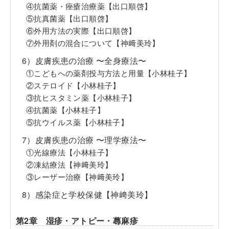
④抗菌薬・痤瘡治療薬【出口順啓】
⑤抗真菌薬【出口順啓】
⑥外用方法の実際【出口順啓】
⑦外用剤の混合について【神﨑美玲】
6）皮膚疾患の治療 〜全身療法〜
①こどもへの薬剤投与方法と用量【小林桂子】
②ステロイド【小林桂子】
③抗ヒスタミン薬【小林桂子】
④抗菌薬【小林桂子】
⑤抗ウイルス薬【小林桂子】
7）皮膚疾患の治療 〜理学療法〜
①光線療法【小林桂子】
②凍結療法【神﨑美玲】
③レーザー治療【神﨑美玲】
8）感染症と学校保健【神﨑美玲】
第2章 湿疹・アトピー・蕁麻疹