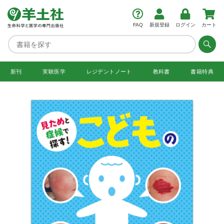
FAQ
新規登録
ログイン
カート
新刊
実験医学
レジデント
ノート
教科書
書籍特典