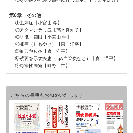
第6章 その他
①虫刺症【小宮山 学】
②アタマジラミ症【髙木真知子】
③胼胝・鶏眼【小宮山 学】
④凍瘡（しもやけ）【森 洋平】
⑤亀頭包皮炎【森 洋平】
⑥紫斑を示す疾患（IgA血管炎など）【森 洋平】
⑦尋常性痤瘡【町野亜古】
こちらの書籍もお勧めいたします