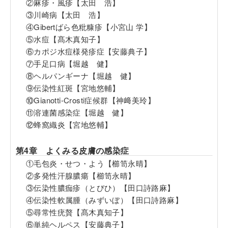
②麻疹・風疹【太田 浩】
③川崎病【太田 浩】
④Gibertばら色粃糠疹【小宮山 学】
⑤水痘【髙木真知子】
⑥カポジ水痘様発疹症【安藤典子】
⑦手足口病【堀越 健】
⑧ヘルパンギーナ【堀越 健】
⑨伝染性紅斑【宮地悠輔】
⑩Gianotti-Crosti症候群【神﨑美玲】
⑪溶連菌感染症【堀越 健】
⑫蜂窩織炎【宮地悠輔】
第4章 よくみる皮膚の感染症
①毛包炎・せつ・よう【櫛笥永晴】
②多発性汗腺膿瘍【櫛笥永晴】
③伝染性膿痂疹（とびひ）【田口詩路麻】
④伝染性軟属腫（みずいぼ）【田口詩路麻】
⑤尋常性疣贅【髙木真知子】
⑥単純ヘルペス【安藤典子】