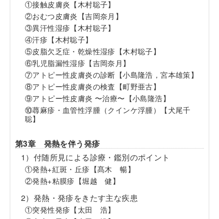
①接触皮膚炎【木村聡子】
②おむつ皮膚炎【吉岡奈月】
③異汗性湿疹【木村聡子】
④汗疹【木村聡子】
⑤皮脂欠乏症・乾燥性湿疹【木村聡子】
⑥乳児脂漏性湿疹【吉岡奈月】
⑦アトピー性皮膚炎の診断【小島隆浩，宮本雄策】
⑧アトピー性皮膚炎の検査【町野亜古】
⑨アトピー性皮膚炎 〜治療〜【小島隆浩】
⑩蕁麻疹・血管性浮腫（クインケ浮腫）【犬尾千
聡】
第3章 発熱を伴う発疹
1）付随所見による診療・鑑別のポイント
①発熱+紅斑・丘疹【髙木 暢】
②発熱+粘膜疹【堀越 健】
2）発熱・発疹をきたす主な疾患
①突発性発疹【太田 浩】