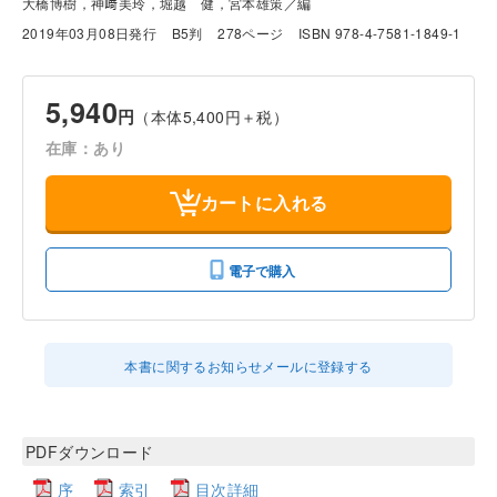
大橋博樹，神﨑美玲，堀越 健，宮本雄策／編
2019年03月08日発行
B5判
278ページ
ISBN 978-4-7581-1849-1
5,940
円
（本体5,400円＋税）
在庫：あり
カートに入れる
電子で購入
本書に関するお知らせメールに登録する
PDFダウンロード
序
索引
目次詳細