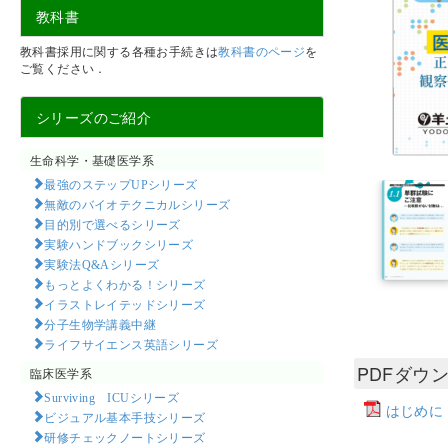
教科書
教科書採用に関する各種お手続きは
教科書のページ
を
ご覧ください．
シリーズのご紹介
生命科学・基礎医学系
最強のステップUPシリーズ
無敵のバイオテクニカルシリーズ
目的別で選べるシリーズ
実験ハンドブックシリーズ
実験法Q&Aシリーズ
もっとよくわかる！シリーズ
イラストレイテッドシリーズ
分子生物学講義中継
ライフサイエンス英語シリーズ
PDFダウ
臨床医学系
Surviving ICUシリーズ
はじめに
ビジュアル基本手技シリーズ
研修チェックノートシリーズ