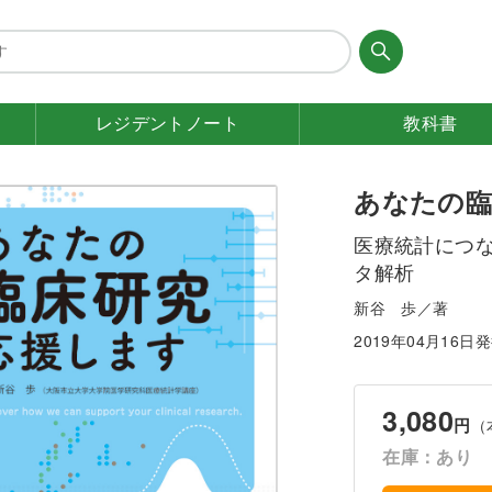
レジデント
ノート
教科書
あなたの臨
医療統計につ
タ解析
新谷 歩／著
2019年04月16日
3,080
円
（
在庫：あり