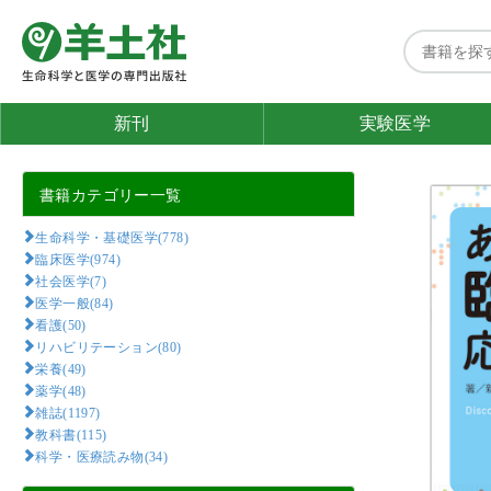
新刊
実験医学
書籍カテゴリー一覧
生命科学・基礎医学(778)
臨床医学(974)
社会医学(7)
医学一般(84)
看護(50)
リハビリテーション(80)
栄養(49)
薬学(48)
雑誌(1197)
教科書(115)
科学・医療読み物(34)