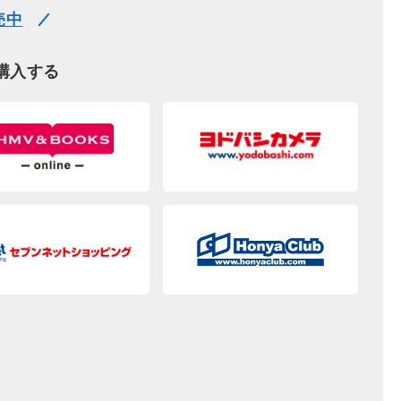
売中
購入する