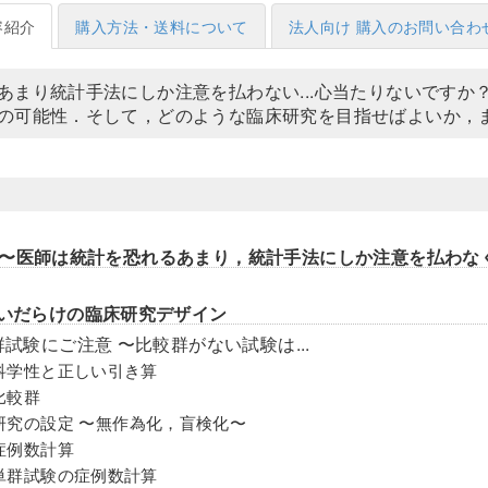
容紹介
購入方法・送料について
法人向け 購入のお問い合わ
あまり統計手法にしか注意を払わない...心当たりないです
の可能性．そして，どのような臨床研究を目指せばよいか，
〜医師は統計を恐れるあまり，統計手法にしか注意を払わな
違いだらけの臨床研究デザイン
単群試験にご注意 〜比較群がない試験は...
.1 科学性と正しい引き算
 比較群
.3 研究の設定 〜無作為化，盲検化〜
4 症例数計算
.5 単群試験の症例数計算