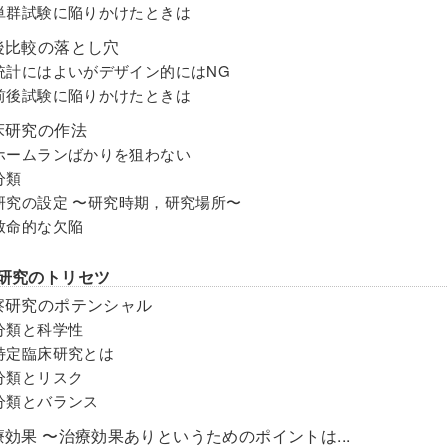
.6 単群試験に陥りかけたときは
前後比較の落とし穴
.1 統計にはよいがデザイン的にはNG
.2 前後試験に陥りかけたときは
臨床研究の作法
.1 ホームランばかりを狙わない
 分類
.3 研究の設定 〜研究時期，研究場所〜
4 致命的な欠陥
察研究のトリセツ
観察研究のポテンシャル
1 分類と科学性
2 特定臨床研究とは
3 分類とリスク
4 分類とバランス
治療効果 〜治療効果ありというためのポイントは...