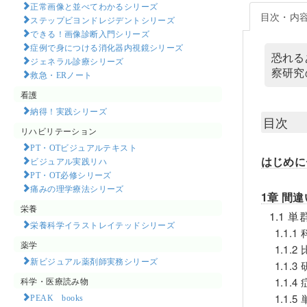
正常画像と並べてわかるシリーズ
目次・内
ステップビヨンドレジデントシリーズ
できる！画像診断入門シリーズ
症例で身につける消化器内視鏡シリーズ
恐れる
ジェネラル診療シリーズ
察研究
救急・ERノート
看護
納得！実践シリーズ
目次
リハビリテーション
PT・OTビジュアルテキスト
はじめに
ビジュアル実践リハ
PT・OT必修シリーズ
痛みの理学療法シリーズ
1章 間
栄養
1.1 
栄養科学イラストレイテッドシリーズ
1.1
薬学
1.1.2
新ビジュアル薬剤師実務シリーズ
1.1
科学・医療読み物
1.1.
1.1
PEAK books​