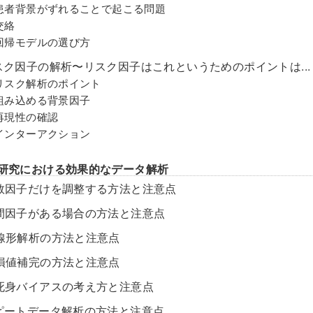
.1 患者背景がずれることで起こる問題
 交絡
3 回帰モデルの選び方
 リスク因子の解析〜リスク因子はこれというためのポイントは...
.1 リスク解析のポイント
2 組み込める背景因子
3 再現性の確認
4 インターアクション
察研究における効果的なデータ解析
 少数因子だけを調整する方法と注意点
 中間因子がある場合の方法と注意点
 非線形解析の方法と注意点
 欠損値補完の方法と注意点
 不死身バイアスの考え方と注意点
 リピートデータ解析の方法と注意点