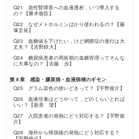
Q21 急性腎障害への血液透析，いつ導入する
の？【勝木俊臣】
Q22 なぜメトホルミンばかり使われるの？【篠
塚圭祐】
Q23 血糖値を下げたい，けど網膜症の進行は大
丈夫？【吉野鉄大】
Q24 糖尿病患者の周術期の血糖管理ってそんな
に大事なの？【吉藤 歩】
第４章 感染・膠原病・血液病棟のギモン
Q25 グラム染色の使いどきって？【宇野俊介】
Q26 血液培養はどうやって，どのくらいとれば
いい？【新美 望】
Q27 入院患者の発熱にどう対応する？【宇野俊
介】
Q28 海外から帰国後の発熱にどう対応する？
【宇野俊介】