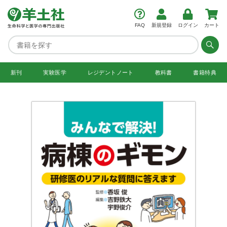
FAQ
新規登録
ログイン
カート
新刊
実験医学
レジデント
ノート
教科書
書籍特典