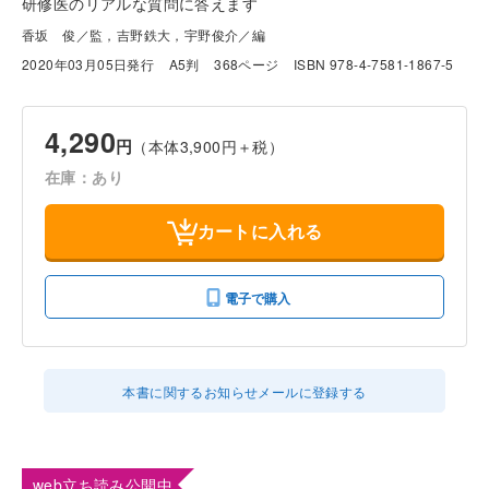
研修医のリアルな質問に答えます
香坂 俊／監，吉野鉄大，宇野俊介／編
2020年03月05日発行
A5判
368ページ
ISBN 978-4-7581-1867-5
4,290
円
（本体3,900円＋税）
在庫：あり
カートに入れる
電子で購入
本書に関するお知らせメールに登録する
web立ち読み公開中