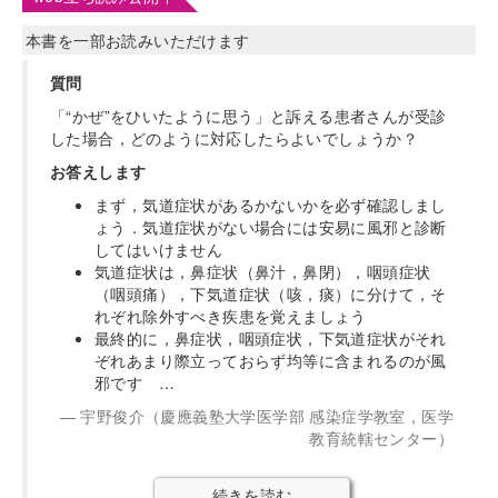
本書を一部お読みいただけます
質問
「“かぜ”をひいたように思う」と訴える患者さんが受診
した場合，どのように対応したらよいでしょうか？
お答えします
まず，気道症状があるかないかを必ず確認しまし
ょう．気道症状がない場合には安易に風邪と診断
してはいけません
気道症状は，鼻症状（鼻汁，鼻閉），咽頭症状
（咽頭痛），下気道症状（咳，痰）に分けて，そ
れぞれ除外すべき疾患を覚えましょう
最終的に，鼻症状，咽頭症状，下気道症状がそれ
ぞれあまり際立っておらず均等に含まれるのが風
邪です …
宇野俊介（慶應義塾大学医学部 感染症学教室，医学
教育統轄センター）
続きを読む