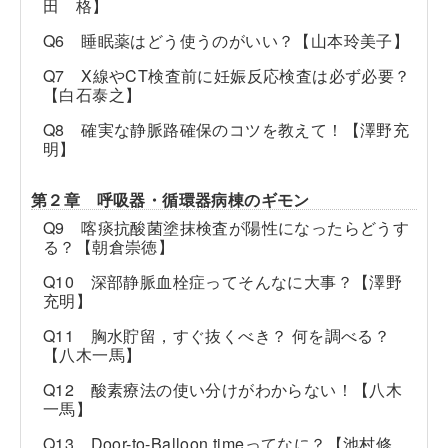
田 格】
Q6 睡眠薬はどう使うのがいい？【山本玲美子】
Q7 X線やCT検査前に妊娠反応検査は必ず必要？
【白石泰之】
Q8 確実な静脈路確保のコツを教えて！【澤野充
明】
第２章 呼吸器・循環器病棟のギモン
Q9 喀痰抗酸菌塗抹検査が陽性になったらどうす
る？【朝倉崇徳】
Q10 深部静脈血栓症ってそんなに大事？【澤野
充明】
Q11 胸水貯留，すぐ抜くべき？ 何を調べる？
【八木一馬】
Q12 酸素療法の使い分けがわからない！【八木
一馬】
Q13 Door-to-Balloon timeってなに？【池村修