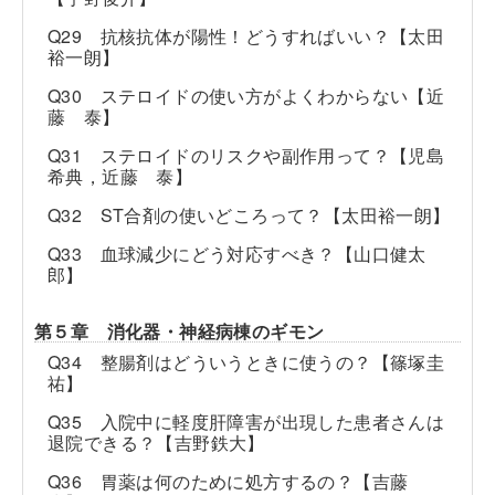
Q29 抗核抗体が陽性！どうすればいい？【太田
裕一朗】
Q30 ステロイドの使い方がよくわからない【近
藤 泰】
Q31 ステロイドのリスクや副作用って？【児島
希典，近藤 泰】
Q32 ST合剤の使いどころって？【太田裕一朗】
Q33 血球減少にどう対応すべき？【山口健太
郎】
第５章 消化器・神経病棟のギモン
Q34 整腸剤はどういうときに使うの？【篠塚圭
祐】
Q35 入院中に軽度肝障害が出現した患者さんは
退院できる？【吉野鉄大】
Q36 胃薬は何のために処方するの？【吉藤