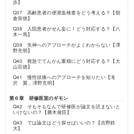
歩】
Q37 高齢患者の便潜血検査をどう考える？【朝
倉崇徳】
Q38 入院患者がせん妄に！どう対応する？【八
木一馬】
Q39 失神へのアプローチがよくわからない【澤
野充明】
Q40 救急でてんかん重積にどう対応する？【大
山宗徳】
Q41 慢性頭痛へのアプローチを知りたい【滝
沢 翼，澤野充明】
第６章 研修医室のギモン
Q42 そもそもなんで研修医が論文を読まないと
いけないの？【勝木俊臣】
Q43 では論文はどう探せばいいの？【吉野鉄
大】