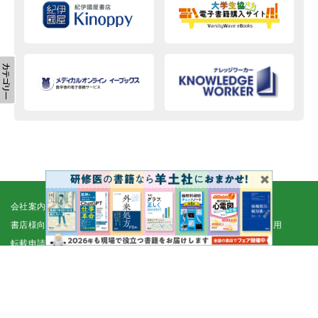
会社案内
採用情報
取扱書店一覧
電子書籍
書店様向け
広告掲載
正誤表・更新情報
コンテンツ利用
転載申請
プライバシーポリシー
羊土社会員規約
ウェブサイト利用規約
羊土社のSNS・メールマガジン
特定商取引法に基づく表示
FAQ
お問い合わせ
English
©2026 YODOSHA CO., LTD. All Rights Reserved