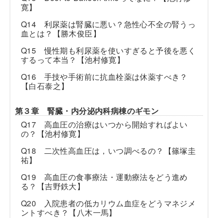
寛】
Q14 利尿薬は腎臓に悪い？急性心不全の腎うっ
血とは？【勝木俊臣】
Q15 慢性期も利尿薬を使いすぎると予後を悪く
するって本当？【池村修寛】
Q16 手技や手術前に抗血栓薬は休薬すべき？
【白石泰之】
第３章 腎臓・内分泌内科病棟のギモン
Q17 高血圧の治療はいつから開始すればよい
の？【池村修寛】
Q18 二次性高血圧は，いつ調べるの？【篠塚圭
祐】
Q19 高血圧の食事療法・運動療法をどう進め
る？【吉野鉄大】
Q20 入院患者の低カリウム血症をどうマネジメ
ントすべき？【八木一馬】