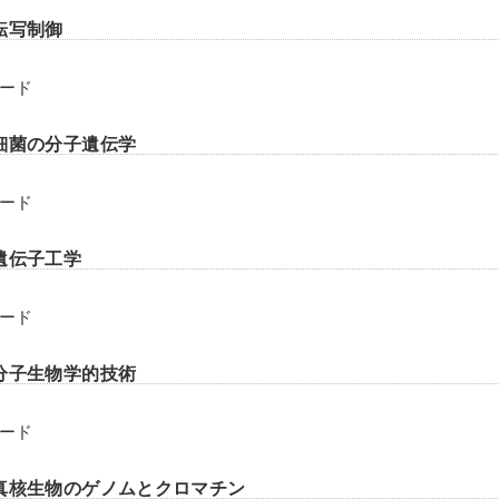
転写制御
ード
細菌の分子遺伝学
ード
遺伝子工学
ード
分子生物学的技術
ード
真核生物のゲノムとクロマチン