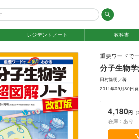
レジデント
ノート
教科書
重要ワードで
分子生物学
田村隆明／著
2011年09月30日
4,180
円
（
在庫：あり