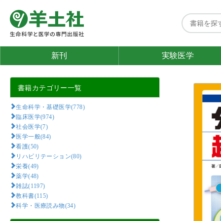
新刊
実験医学
書籍カテゴリー一覧
生命科学・基礎医学(778)
臨床医学(974)
社会医学(7)
医学一般(84)
看護(50)
リハビリテーション(80)
栄養(49)
薬学(48)
雑誌(1197)
教科書(115)
科学・医療読み物(34)