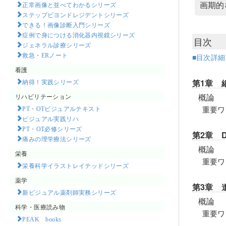
画期的
正常画像と並べてわかるシリーズ
ステップビヨンドレジデントシリーズ
できる！画像診断入門シリーズ
症例で身につける消化器内視鏡シリーズ
目次
ジェネラル診療シリーズ
救急・ERノート
■目次詳
看護
第1章 
納得！実践シリーズ
概論
リハビリテーション
重要ワ
PT・OTビジュアルテキスト
ビジュアル実践リハ
PT・OT必修シリーズ
第2章 
痛みの理学療法シリーズ
概論
栄養
重要ワ
栄養科学イラストレイテッドシリーズ
薬学
第3章 
新ビジュアル薬剤師実務シリーズ
概論
科学・医療読み物
重要ワ
PEAK books​