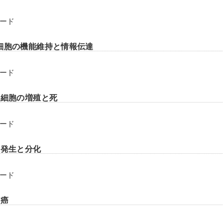
ード
細胞の機能維持と情報伝達
ード
 細胞の増殖と死
ード
 発生と分化
ード
 癌