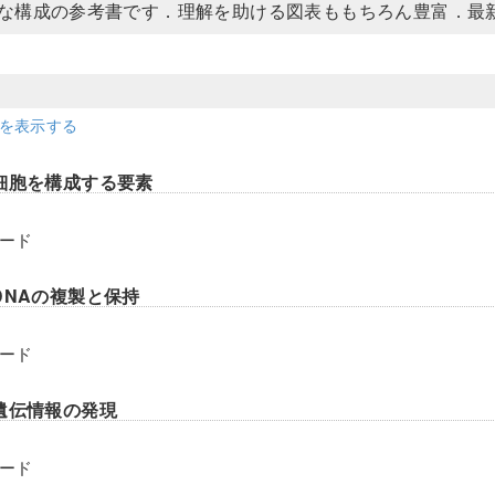
な構成の参考書です．理解を助ける図表ももちろん豊富．最
細を表示する
細胞を構成する要素
ード
DNAの複製と保持
ード
遺伝情報の発現
ード