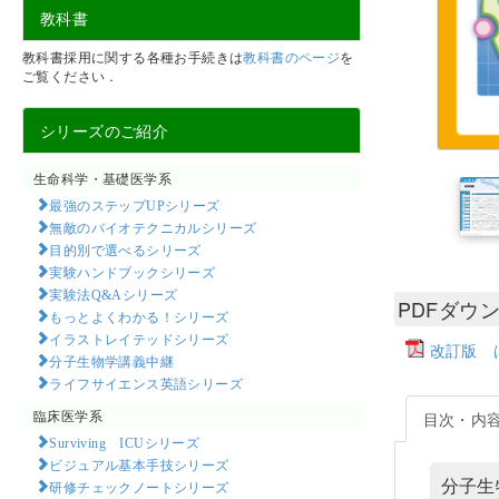
教科書
教科書採用に関する各種お手続きは
教科書のページ
を
ご覧ください．
シリーズのご紹介
生命科学・基礎医学系
最強のステップUPシリーズ
無敵のバイオテクニカルシリーズ
目的別で選べるシリーズ
実験ハンドブックシリーズ
実験法Q&Aシリーズ
PDFダウ
もっとよくわかる！シリーズ
イラストレイテッドシリーズ
改訂版 
分子生物学講義中継
ライフサイエンス英語シリーズ
臨床医学系
目次・内
Surviving ICUシリーズ
ビジュアル基本手技シリーズ
分子生
研修チェックノートシリーズ