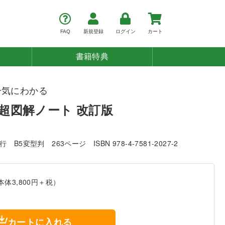
FAQ
新規登録
ログイン
カート
書籍特典
一気にわかる
超図解ノート 改訂版
発行
B5変型判
263ページ
ISBN 978-4-7581-2027-2
本体3,800円＋税）
カートに入れる