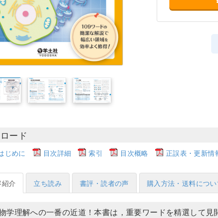
ンロード
はじめに
目次詳細
索引
目次概略
正誤表・更新情報（
容紹介
立ち読み
書評・読者の声
購入方法・送料につい
物学理解への一番の近道！本書は，重要ワードを精選して見