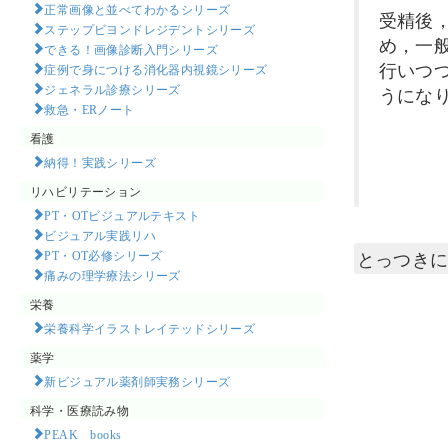
正常画像と並べてわかるシリーズ
受精後
ステップビヨンドレジデントシリーズ
め，一
できる！画像診断入門シリーズ
行いつ
症例で身につける消化器内視鏡シリーズ
ジェネラル診療シリーズ
うにな
救急・ERノート
看護
納得！実践シリーズ
リハビリテーション
PT・OTビジュアルテキスト
ビジュアル実践リハ
とっつき
PT・OT必修シリーズ
痛みの理学療法シリーズ
栄養
栄養科学イラストレイテッドシリーズ
薬学
新ビジュアル薬剤師実務シリーズ
科学・医療読み物
PEAK books​