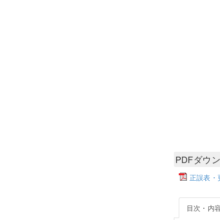
PDFダウ
正誤表・更
目次・内