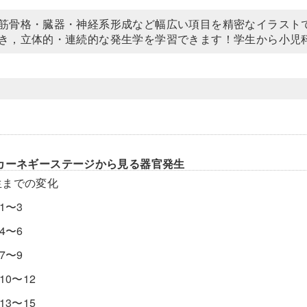
筋骨格・臓器・神経系形成など幅広い項目を精密なイラスト
き，立体的・連続的な発生学を学習できます！学生から小児
カーネギーステージから見る器官発生
生までの変化
 1〜3
 4〜6
 7〜9
10〜12
13〜15