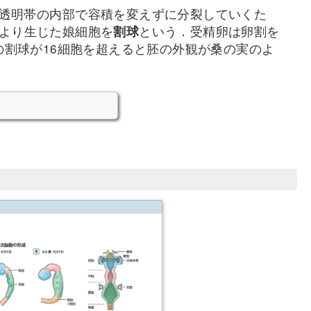
透明帯の内部で容積を変えずに分裂していくた
より生じた娘細胞を
割球
という．受精卵は卵割を
の割球が16細胞を超えると胚の外観が桑の実のよ