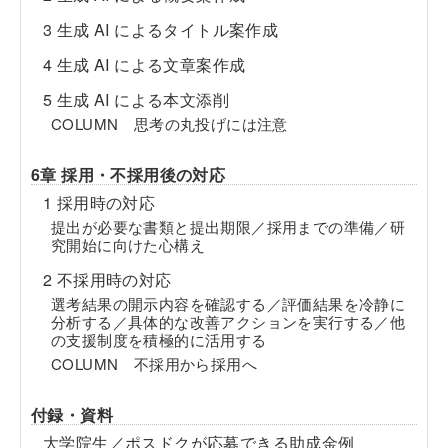
3 生成 AI によるタイトル案作成
4 生成 AI による文章案作成
5 生成 AI による本文添削
COLUMN 思考の丸投げには注意
6章 採用・不採用後の対応
1 採用時の対応
提出が必要な書類と提出期限／採用までの準備／研
究開始に向けた心構え
2 不採用時の対応
選考結果の開示内容を確認する／評価結果を冷静に
分析する／具体的な改善アクションを実行する／他
の支援制度を積極的に活用する
COLUMN 不採用から採用へ
付録・資料
大学院生／ポスドクが応募できる助成金例