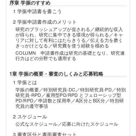
序章 学振のすすめ
1 学振申請書を書こう
2 学振申請書作成のメリット
研究のブラッシュアップが促される／継続的な収入
が得られ、研究に集中できる環境が得られる／キャ
リアに対して有利にはたらきうる／伝える力を磨く
きっかけとなる／研究費を使う経験を積める
COLUMN 申請書作成は研究の基礎となり、研究遂
行力はどの分野でも通用する
1章 学振の概要・審査のしくみと応募戦略
1 学振とは
学振の概要／特別研究員-DC／特別研究員-PD／特別
研究員-RPD／雇用型PD/RPD とフェローシップ型
PD/RPD／申請数と採用率／A区分とB区分／特別研
究員の遵守事項
2 スケジュール
公式なスケジュール／応募に向けたスケジュール
3 審査区分と書面審査セット