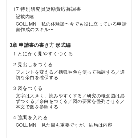
17 特別研究員奨励費応募調書
記載内容
COLUMN 私の体験談〜今でも役に立っている申請
書作成のスキル〜
3章 申請書の書き方 形式編
1 とにかく見やすくつくる
2 見出しをつくる
フォントを変える／括弧や色を使って強調する／適
切な余白を確保する
3 図をつくる
文字は大きく、読みやすくする／研究の概念図は必
ずつくる／余白をつくる／図の要素を整列させる／
本文で図を参照する
4 強調を入れる
COLUMN 見た目も重要ですが、結局は内容