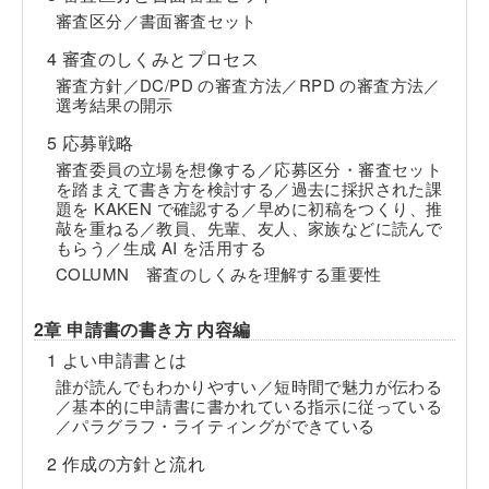
審査区分／書面審査セット
4 審査のしくみとプロセス
審査方針／DC/PD の審査方法／RPD の審査方法／
選考結果の開示
5 応募戦略
審査委員の立場を想像する／応募区分・審査セット
を踏まえて書き方を検討する／過去に採択された課
題を KAKEN で確認する／早めに初稿をつくり、推
敲を重ねる／教員、先輩、友人、家族などに読んで
もらう／生成 AI を活用する
COLUMN 審査のしくみを理解する重要性
2章 申請書の書き方 内容編
1 よい申請書とは
誰が読んでもわかりやすい／短時間で魅力が伝わる
／基本的に申請書に書かれている指示に従っている
／パラグラフ・ライティングができている
2 作成の方針と流れ