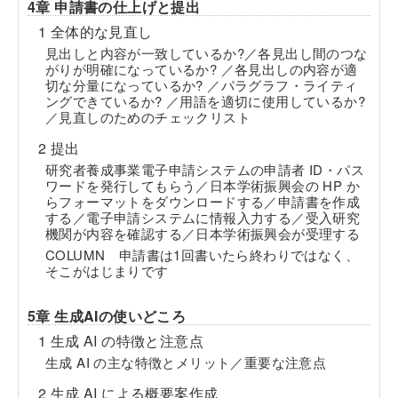
4章 申請書の仕上げと提出
1 全体的な見直し
見出しと内容が一致しているか?／各見出し間のつな
がりが明確になっているか? ／各見出しの内容が適
切な分量になっているか? ／パラグラフ・ライティ
ングできているか? ／用語を適切に使用しているか?
／見直しのためのチェックリスト
2 提出
研究者養成事業電子申請システムの申請者 ID・パス
ワードを発行してもらう／日本学術振興会の HP か
らフォーマットをダウンロードする／申請書を作成
する／電子申請システムに情報入力する／受入研究
機関が内容を確認する／日本学術振興会が受理する
COLUMN 申請書は1回書いたら終わりではなく、
そこがはじまりです
5章 生成AIの使いどころ
1 生成 AI の特徴と注意点
生成 AI の主な特徴とメリット／重要な注意点
2 生成 AI による概要案作成