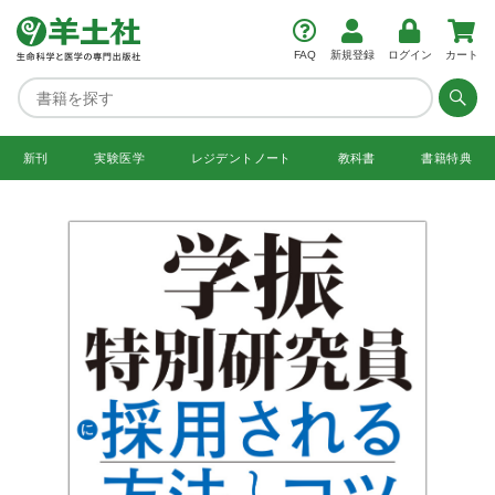
FAQ
新規登録
ログイン
カート
新刊
実験医学
レジデント
ノート
教科書
書籍特典