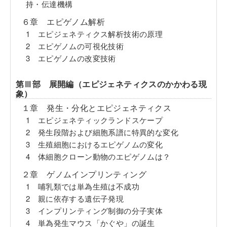
持・伝達機構
６章 エピゲノム解析
1 エピジェネティクス解析技術の原理
2 エピゲノムの可視化技術
3 エピゲノムの改変技術
第Ⅲ部 展開編（エピジェネティクスのかかわる現
象）
１章 発生・分化とエピジェネティクス
1 エピジェネティックランドスケープ
2 発生段階および細胞系譜に特異的な変化
3 生殖細胞におけるエピゲノムの変化
4 体細胞クローン動物のエピゲノムは？
２章 ゲノムインプリンティング
1 哺乳類では単為生殖は不成功
2 親に依存する遺伝子発現
3 インプリンティング制御の分子実体
4 単為発生マウス「かぐや」の誕生