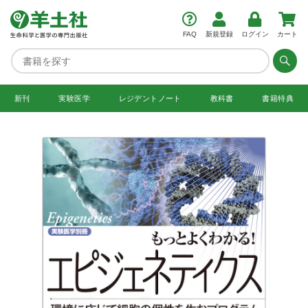
FAQ
新規登録
ログイン
カート
新刊
実験医学
レジデント
ノート
教科書
書籍特典