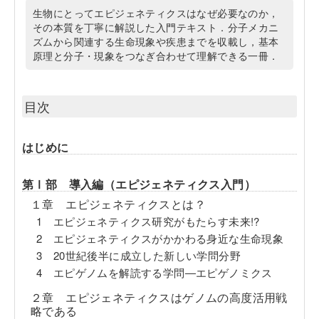
生物にとってエピジェネティクスはなぜ必要なのか，
その本質を丁寧に解説した入門テキスト．分子メカニ
ズムから関連する生命現象や疾患までを収載し，基本
原理と分子・現象をつなぎ合わせて理解できる一冊．
目次
はじめに
第Ⅰ部 導入編（エピジェネティクス入門）
１章 エピジェネティクスとは？
1 エピジェネティクス研究がもたらす未来!?
2 エピジェネティクスがかかわる身近な生命現象
3 20世紀後半に成立した新しい学問分野
4 エピゲノムを解読する学問―エピゲノミクス
２章 エピジェネティクスはゲノムの高度活用戦
略である