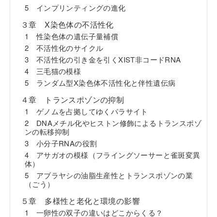
5 インプリンティングの進化
３章 X染色体の不活性化
1 性染色体の遺伝子量補償
2 不活性化のサイクル
3 不活性化の引き金を引くXIST非コードRNA
4 三毛猫の模様
5 ランダム型X染色体不活性化と伴性遺伝病
４章 トランスポゾンの抑制
1 ゲノムを占拠してゆくパラサイト
2 DNAメチル化やヒストン修飾によるトランスポゾ
ンの転移抑制
3 小分子RNAの役割
4 アサガオの模様（フライングソーサーと雀斑変異
体）
5 アブラヤシの油脂生産性とトランスポゾンの業
（ごう）
５章 多様性と老化と環境の影響
1 一卵性の双子の違いはどこからくる？