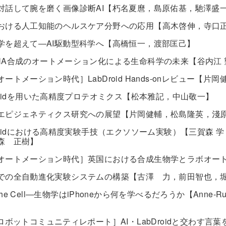
対話して腕を磨く画像診断AI【朽名夏麿，島原佑基，馳澤盛
おける人工知能のヘルスケア分野への応用【高木啓伸，寺口
学を超えて―AI駆動型科学へ【高橋恒一，渡部匡己】
NA合成のオートメーション化による生命科学の未来【谷内江 
ートメーション時代］LabDroid Hands-onレビュー【片
Droidを用いた高精度プロテオミクス【松本雅記，中山敬一】
エピジェネティクス研究への展望【片岡健輔，松島隆英，淺
Droidにおける高精度実験手技（エクソソーム実験）【三賀森
森 正樹】
オートメーション時代］英国における合成生物学とラボオート
での全自動進化実験システムの構築【古澤 力，前田智也，
of the Cell―生物学はiPhoneから何を学べるだろうか【Anne-Rux
・ロボットコミュニティレポート］AI・LabDroidと交わす言