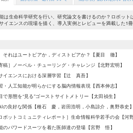
能は生命科学研究を行い、研究論文を書けるのか？ロボット
サイエンスの現場を描く、導入実例とレビューを満載した1
］それはユートピアか，ディストピアか？【夏目 徹】
寄稿］ノーベル・チューリング・チャレンジ【北野宏明】
サイエンスにおける深層学習【辻 真吾】
習・人工知能が明らかにする脳内情報表現【西本伸志】
目で形態を“見る”ゴーストサイトメトリー【太田禎生】
AIの良好な関係【種石 慶，岩田浩明，小島諒介，奥野恭史
・ロボットコミュニティレポート］生命情報科学若手の会【河
能のパワードスーツを着た医師達の登場【宮野 悟】