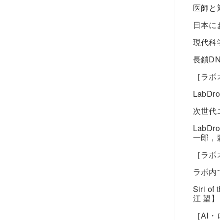
医師と
日本に
現代科
長鎖D
［ラボオ
Lab
次世代
Lab
一郎，
［ラボ
ラボ内
Siri 
江 望】
［AI