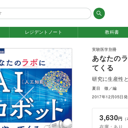
レジデント
ノート
教科書
実験医学別冊
あなたのラ
てくる
研究に生産性
夏目 徹／編
2017年12月05日
3,630
円
（
在庫：あり