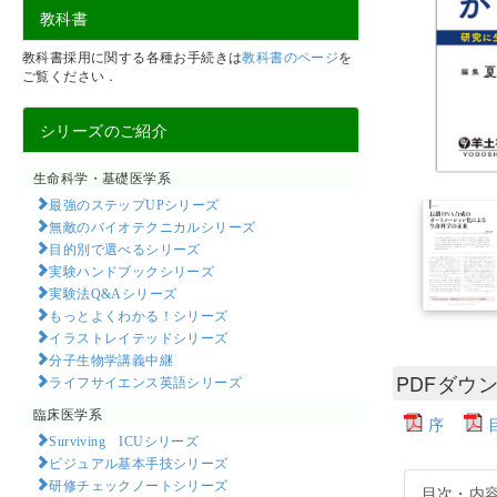
教科書
教科書採用に関する各種お手続きは
教科書のページ
を
ご覧ください．
シリーズのご紹介
生命科学・基礎医学系
最強のステップUPシリーズ
無敵のバイオテクニカルシリーズ
目的別で選べるシリーズ
実験ハンドブックシリーズ
実験法Q&Aシリーズ
もっとよくわかる！シリーズ
イラストレイテッドシリーズ
分子生物学講義中継
PDFダウ
ライフサイエンス英語シリーズ
臨床医学系
序
Surviving ICUシリーズ
ビジュアル基本手技シリーズ
研修チェックノートシリーズ
目次・内