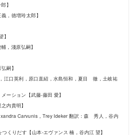
一郎】
正義，徳増玲太郎】
望】
岡健輔，淺原弘嗣】
原弘嗣】
 学，江口英利，原口直紹，水島恒和，夏目 徹，土岐祐
メーション【武藤-藤田 愛】
堀之内貴明】
andra Carvunis，Trey Ideker 翻訳：森 秀人，谷内
葉をつくりだす【山本-エヴァンス 楠，谷内江 望】