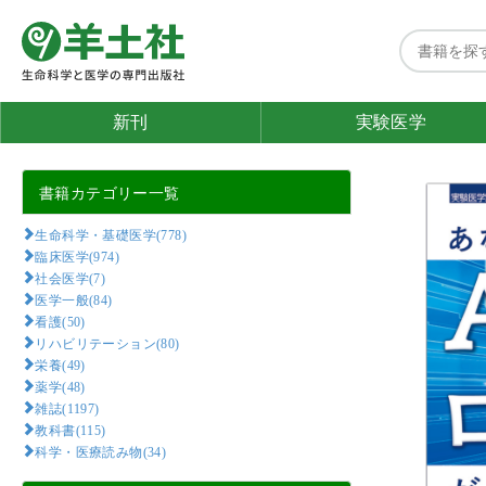
新刊
実験医学
書籍カテゴリー一覧
生命科学・基礎医学(778)
臨床医学(974)
社会医学(7)
医学一般(84)
看護(50)
リハビリテーション(80)
栄養(49)
薬学(48)
雑誌(1197)
教科書(115)
科学・医療読み物(34)