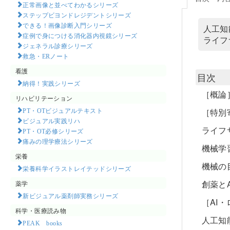
正常画像と並べてわかるシリーズ
ステップビヨンドレジデントシリーズ
できる！画像診断入門シリーズ
人工知
症例で身につける消化器内視鏡シリーズ
ライフ
ジェネラル診療シリーズ
救急・ERノート
看護
目次
納得！実践シリーズ
［概論
リハビリテーション
PT・OTビジュアルテキスト
［特別
ビジュアル実践リハ
ライフ
PT・OT必修シリーズ
痛みの理学療法シリーズ
機械学
栄養
機械の
栄養科学イラストレイテッドシリーズ
創薬と
薬学
新ビジュアル薬剤師実務シリーズ
［AI
科学・医療読み物
人工知
PEAK books​