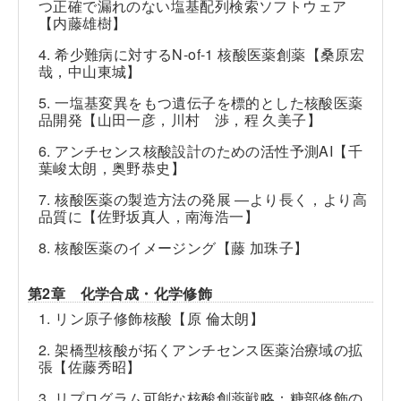
つ正確で漏れのない塩基配列検索ソフトウェア
【内藤雄樹】
4. 希少難病に対するN-of-1 核酸医薬創薬【桑原宏
哉，中山東城】
5. 一塩基変異をもつ遺伝子を標的とした核酸医薬
品開発【山田一彦，川村 渉，程 久美子】
6. アンチセンス核酸設計のための活性予測AI【千
葉峻太朗，奥野恭史】
7. 核酸医薬の製造方法の発展
―
より長く，より高
品質に【佐野坂真人，南海浩一】
8. 核酸医薬のイメージング【藤 加珠子】
第2章 化学合成・化学修飾
1. リン原子修飾核酸【原 倫太朗】
2. 架橋型核酸が拓くアンチセンス医薬治療域の拡
張【佐藤秀昭】
3. リプログラム可能な核酸創薬戦略：糖部修飾の