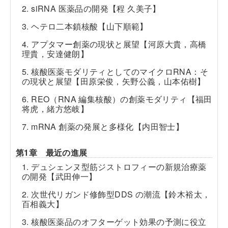
2. siRNA 医薬品の開発【程 久美子】
3. ヘテロ二本鎖核酸【山下順範】
4. アプタマー創薬の現状と展望【河原大貴，高橋
理貴，安達健朗】
5. 核酸医薬モダリティとしてのマイクロRNA：そ
の現状と展望【田原栄俊，矢野公義，山本佑樹】
6. REO（RNA 編集核酸）の創薬モダリティ【福田
将虎，緒方悠岐】
7. mRNA 創薬の発展と多様化【内田智士】
第1章 最近の進展
1. デュシェンヌ型筋ジストロフィーの新規治療薬
の開発【武田伸一】
2. 次世代リガンド修飾型DDS の潮流【鈴木裕太，
百相義大】
3. 核酸医薬品のオフターゲット効果の予測に役立