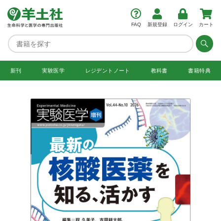
FAQ
新規登録
ログイン
カート
新刊
実験医学
レジデント
ノート
教科書
書籍特典