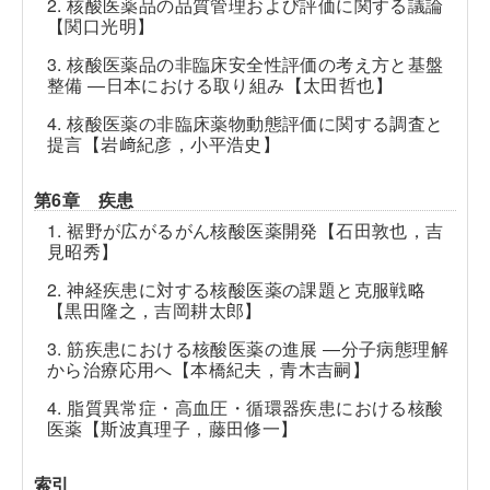
2. 核酸医薬品の品質管理および評価に関する議論
【関口光明】
3. 核酸医薬品の非臨床安全性評価の考え方と基盤
整備 ―日本における取り組み【太田哲也】
4. 核酸医薬の非臨床薬物動態評価に関する調査と
提言【岩﨑紀彦，小平浩史】
第6章 疾患
1. 裾野が広がるがん核酸医薬開発【石田敦也，吉
見昭秀】
2. 神経疾患に対する核酸医薬の課題と克服戦略
【黒田隆之，吉岡耕太郎】
3. 筋疾患における核酸医薬の進展
―
分子病態理解
から治療応用へ【本橋紀夫，青木吉嗣】
4. 脂質異常症・高血圧・循環器疾患における核酸
医薬【斯波真理子，藤田修一】
索引