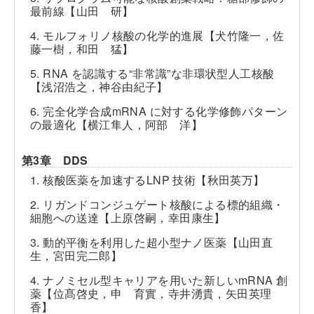
最前線【山田 研】
4. モルフォリノ核酸の化学的進展【犬竹隆一，佐
藤一樹，和田 猛】
5. RNA を認識する“非常識”な非環状型人工核酸
【浅沼浩之，神谷由紀子】
6. 完全化学合成mRNA に対する化学修飾パターン
の最適化【横江隼人，阿部 洋】
第3章 DDS
1. 核酸医薬を加速するLNP 技術【秋田英万】
2. リガンドコンジュゲート核酸による標的組織・
細胞への送達【上原啓嗣，幸田康生】
3. 動的平衡を利用した超小型ナノ医薬【山田直
生，宮田完二郎】
4. ナノミセル型キャリアを用いた新しいmRNA 創
薬【位髙啓史，申 育實，寺井湧貴，矢田英理
香】