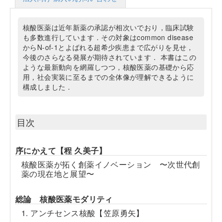
核酸医薬は近年新薬の承認が相次いでおり，臨床試験
も多数進行しています．その対象はcommon disease
からN-of-1とよばれる超希少疾患まで広がりを見せ，
今後のさらなる発展が期待されています． 本書はこの
ような最新動向を網羅しつつ，核酸医薬の基礎から応
用，社会実装に至るまでの全体像が理解できるように
構成しました．
目次
序にかえて【程 久美子】
核酸医薬が拓く創薬イノベーション 〜次世代創
薬の現在地と展望〜
総論 核酸医薬モダリティ
1. アンチセンス核酸【笠原勇矢】