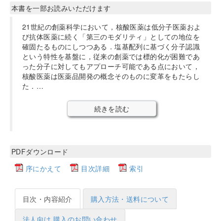
本書を一部お読みいただけます
21世紀の創薬科学において，核酸医薬は低分子医薬およ
び抗体医薬に続く「第三のモダリティ」としての地位を
確固たるものにしつつある．塩基配列に基づく分子認識
という特性を基盤に，従来の創薬では標的化が困難であ
った分子に対してもアプローチ可能である点において，
核酸医薬は医薬品開発の概念そのものに変革をもたらし
た．…
続きを読む
PDFダウンロード
序にかえて
目次詳細
索引
目次・内容紹介
購入方法・送料について
法人向け 購入のお問い合わせ