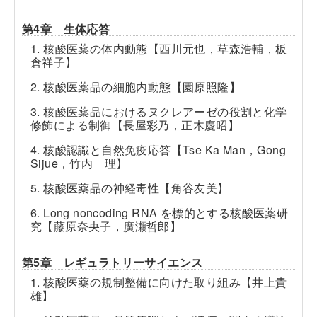
第4章 生体応答
1. 核酸医薬の体内動態【西川元也，草森浩輔，板
倉祥子】
2. 核酸医薬品の細胞内動態【園原照隆】
3. 核酸医薬品におけるヌクレアーゼの役割と化学
修飾による制御【長屋彩乃，正木慶昭】
4. 核酸認識と自然免疫応答【Tse Ka Man，Gong
Sijue，竹内 理】
5. 核酸医薬品の神経毒性【角谷友美】
6. Long noncoding RNA を標的とする核酸医薬研
究【藤原奈央子，廣瀬哲郎】
第5章 レギュラトリーサイエンス
1. 核酸医薬の規制整備に向けた取り組み【井上貴
雄】