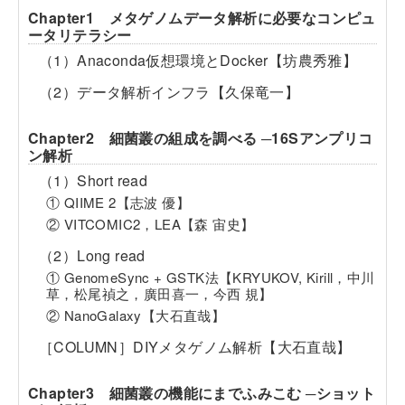
Chapter1 メタゲノムデータ解析に必要なコンピュ
ータリテラシー
（1）Anaconda仮想環境とDocker【坊農秀雅】
（2）データ解析インフラ【久保竜一】
Chapter2 細菌叢の組成を調べる ─16Sアンプリコ
ン解析
（1）Short read
① QIIME 2【志波 優】
② VITCOMIC2，LEA【森 宙史】
（2）Long read
① GenomeSync + GSTK法【KRYUKOV, Kirill，中川
草，松尾禎之，廣田喜一，今西 規】
② NanoGalaxy【大石直哉】
［COLUMN］DIYメタゲノム解析【大石直哉】
Chapter3 細菌叢の機能にまでふみこむ ─ショット