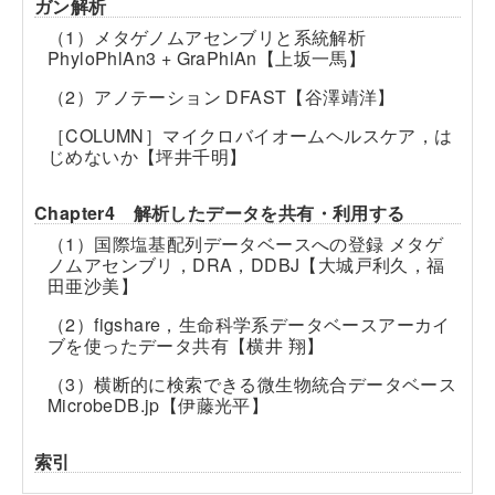
ガン解析
（1）メタゲノムアセンブリと系統解析
PhyloPhlAn3 + GraPhlAn【上坂一馬】
（2）アノテーション DFAST【谷澤靖洋】
［COLUMN］マイクロバイオームヘルスケア，は
じめないか【坪井千明】
Chapter4 解析したデータを共有・利用する
（1）国際塩基配列データベースへの登録 メタゲ
ノムアセンブリ，DRA，DDBJ【大城戸利久，福
田亜沙美】
（2）figshare，生命科学系データベースアーカイ
ブを使ったデータ共有【横井 翔】
（3）横断的に検索できる微生物統合データベース
MicrobeDB.jp【伊藤光平】
索引