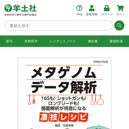
FAQ
新規登録
ログイン
カート
新刊
実験医学
レジデント
ノート
教科書
書籍特典