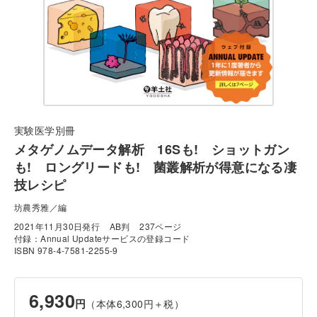
実験医学別冊
メタゲノムデータ解析 16Sも! ショットガン
も! ロングリードも! 菌叢解析が得意になる凄
技レシピ
坊農秀雅／編
2021年11月30日発行
AB判
237ページ
付録：Annual Updateサービスの登録コード
ISBN 978-4-7581-2255-9
6,930
円
（本体6,300円＋税）