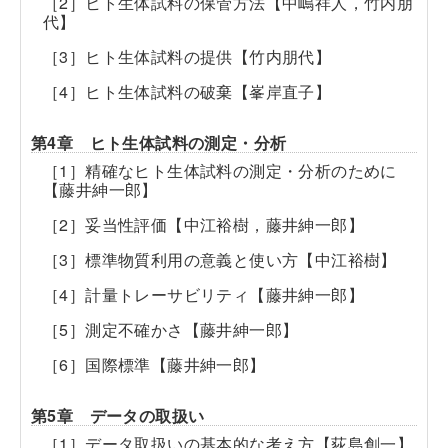
［2］ヒト生体試料の保管方法【中嶋祥人，竹内朋
代】
［3］ヒト生体試料の提供【竹内朋代】
［4］ヒト生体試料の破棄【峯岸直子】
第4章 ヒト生体試料の測定・分析
［1］精確なヒト生体試料の測定・分析のために
【藤井紳一郎】
［2］妥当性評価【中江裕樹，藤井紳一郎】
［3］標準物質利用の意義と使い方【中江裕樹】
［4］計量トレーサビリティ【藤井紳一郎】
［5］測定不確かさ【藤井紳一郎】
［6］国際標準【藤井紳一郎】
第5章 データの取扱い
［1］データ取扱いの基本的な考え方【荻島創一】