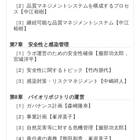
［2］品質マネジメントシステムを構成するプロセ
ス【中江裕樹】
［3］継続可能な品質マネジメントシステム【中江
裕樹】
第7章 安全性と感染管理
［1］ラボ運営のための安全性確保【服部功太郎，
宮城洋平】
［2］安全性に関するトピック【竹内朋代】
［3］感染対策・リスクマネジメント【中嶋祥人】
第8章 バイオリポジトリの運営
［1］ガバナンス計画【森崎隆幸】
［2］事業計画【峯岸直子】
［3］自然災害等に対する危機管理【服部功太郎】
［4］責任者の責務【熊田和貴，峯岸直子】