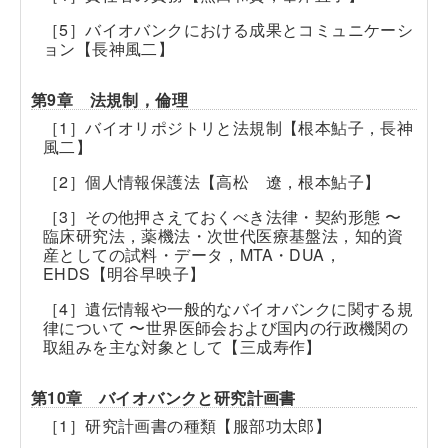
［5］バイオバンクにおける成果とコミュニケーシ
ョン【長神風二】
第9章 法規制，倫理
［1］バイオリポジトリと法規制【根本鮎子，長神
風二】
［2］個人情報保護法【高松 遼，根本鮎子】
［3］その他押さえておくべき法律・契約形態 〜
臨床研究法，薬機法・次世代医療基盤法，知的資
産としての試料・データ，MTA・DUA，
EHDS【明谷早映子】
［4］遺伝情報や一般的なバイオバンクに関する規
律について 〜世界医師会および国内の行政機関の
取組みを主な対象として【三成寿作】
第10章 バイオバンクと研究計画書
［1］研究計画書の種類【服部功太郎】