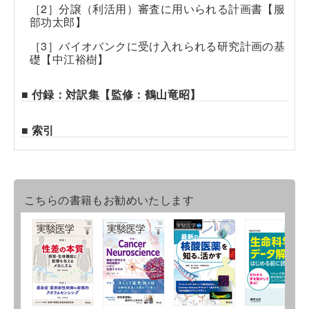
［2］分譲（利活用）審査に用いられる計画書【服
部功太郎】
［3］バイオバンクに受け入れられる研究計画の基
礎【中江裕樹】
■ 付録：対訳集【監修：鶴山竜昭】
■ 索引
こちらの書籍もお勧めいたします