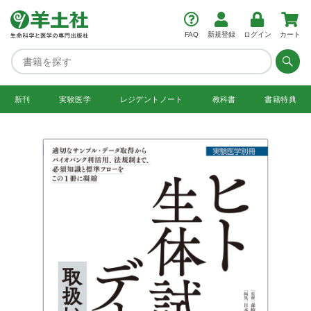
FAQ
新規登録
ログイン
カート
新刊
実験医学
レジデント
ノート
教科書
書籍特典