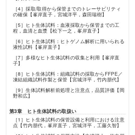
［4］採取/取得から保管までのトレーサビリティ
の確保【峯岸直子，宮城洋平，森田瑞樹】
［5］ヒト生体試料：血液採取から保管までの工
程，血清と血漿【松下一之，峯岸直子】
［6］ヒト生体試料：ヒトゲノム解析に用いられる
液性試料【峯岸直子】
［7］多様なヒト生体試料の収集と利用【峯岸直
子】
［8］ヒト生体試料：組織試料の採取からFFPE／
凍結組織試料作製と保管【宮城洋平，竹内朋代】
［9］生体試料解析前処理と注意点，品質評価【岡
野和広】
第3章 ヒト生体試料の取扱い
［1］ヒト生体試料の保管設備と利用における注意
点【竹内朋代，峯岸直子，宮城洋平，工藤久智】