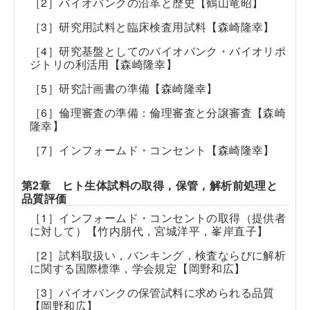
［2］バイオバンクの沿革と歴史【鶴山竜昭】
［3］研究用試料と臨床検査用試料【森崎隆幸】
［4］研究基盤としてのバイオバンク・バイオリポ
ジトリの利活用【森崎隆幸】
［5］研究計画書の準備【森崎隆幸】
［6］倫理審査の準備：倫理審査と分譲審査【森崎
隆幸】
［7］インフォームド・コンセント【森崎隆幸】
第2章 ヒト生体試料の取得，保管，解析前処理と
品質評価
［1］インフォームド・コンセントの取得（提供者
に対して）【竹内朋代，宮城洋平，峯岸直子】
［2］試料取扱い，バンキング，検査ならびに解析
に関する国際標準，学会規定【岡野和広】
［3］バイオバンクの保管試料に求められる品質
【岡野和広】