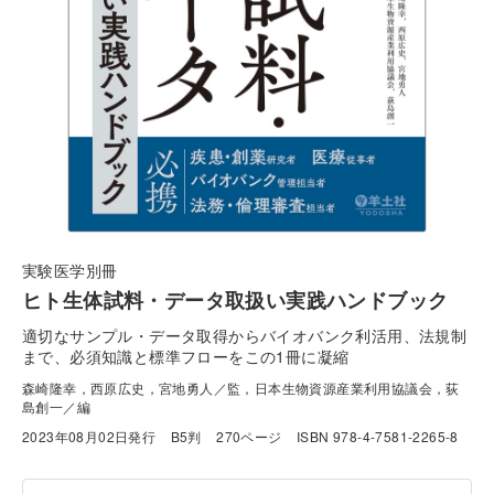
実験医学別冊
ヒト生体試料・データ取扱い実践ハンドブック
適切なサンプル・データ取得からバイオバンク利活用、法規制
まで、必須知識と標準フローをこの1冊に凝縮
森崎隆幸，西原広史，宮地勇人／監，日本生物資源産業利用協議会，荻
島創一／編
2023年08月02日発行
B5判
270ページ
ISBN 978-4-7581-2265-8