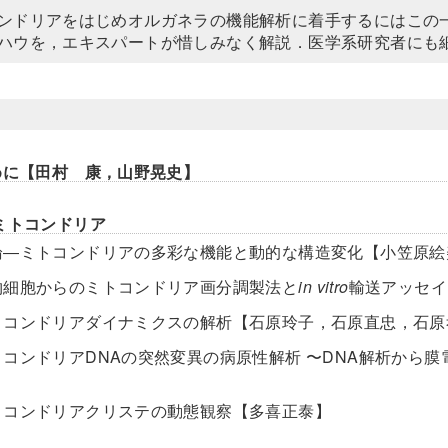
ンドリアをはじめオルガネラの機能解析に着手するにはこの
ハウを，エキスパートが惜しみなく解説．医学系研究者にも
めに【田村 康，山野晃史】
ミトコンドリア
論―ミトコンドリアの多彩な機能と動的な構造変化【小笠原絵
物細胞からのミトコンドリア画分調製法と
in vitro
輸送アッセイ
トコンドリアダイナミクスの解析【石原玲子，石原直忠，石原
トコンドリアDNAの突然変異の病原性解析 〜DNA解析から
】
トコンドリアクリステの動態観察【多喜正泰】