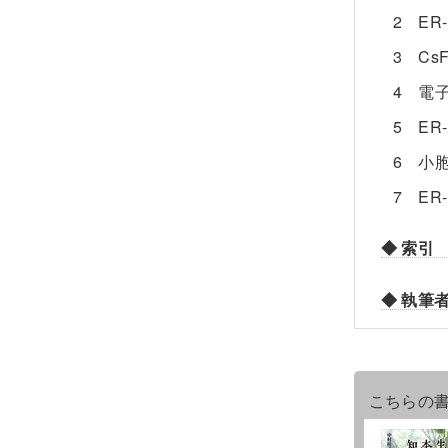
2 E
3 C
4 電
5 E
6 小
7 E
◆ 索引
◆ 執筆
こちらの