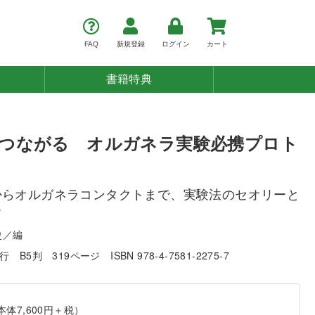
FAQ
新規登録
ログイン
カート
書籍特典
つながる オルガネラ実験必携プロト
からオルガネラコンタクトまで、実験法のセオリーと
ウ
史／編
発行
B5判
319ページ
ISBN 978-4-7581-2275-7
本体7,600円＋税）