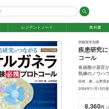
レジデント
ノート
教科書
実験医学別冊
疾患研究に
コール
各細胞小器官
熟練のノウハ
田村 康，山野晃
2024年11月13日
8,360
円
（