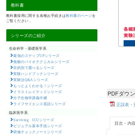
教科書
教科書採用に関する各種お手続きは
教科書のページ
を
ご覧ください．
シリーズのご紹介
生命科学・基礎医学系
最強のステップUPシリーズ
無敵のバイオテクニカルシリーズ
目的別で選べるシリーズ
実験ハンドブックシリーズ
実験法Q&Aシリーズ
もっとよくわかる！シリーズ
イラストレイテッドシリーズ
PDFダウ
分子生物学講義中継
ライフサイエンス英語シリーズ
正誤表・更
臨床医学系
Surviving ICUシリーズ
目次・内
ビジュアル基本手技シリーズ
研修チェックノートシリーズ