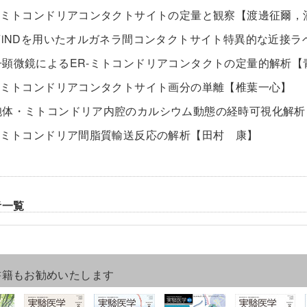
R-ミトコンドリアコンタクトサイトの定量と観察【渡邊征爾
sFiNDを用いたオルガネラ間コンタクトサイト特異的な近接
子顕微鏡によるER-ミトコンドリアコンタクトの定量的解析
R-ミトコンドリアコンタクトサイト画分の単離【椎葉一心】
胞体・ミトコンドリア内腔のカルシウム動態の経時可視化解
R-ミトコンドリア間脂質輸送反応の解析【田村 康】
者一覧
書籍もお勧めいたします