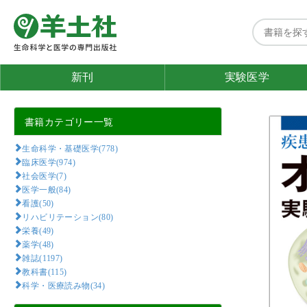
新刊
実験医学
書籍カテゴリー一覧
生命科学・基礎医学(778)
臨床医学(974)
社会医学(7)
医学一般(84)
看護(50)
リハビリテーション(80)
栄養(49)
薬学(48)
雑誌(1197)
教科書(115)
科学・医療読み物(34)