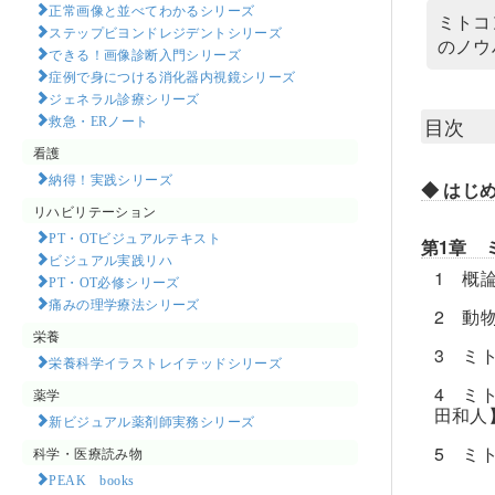
正常画像と並べてわかるシリーズ
ミトコ
ステップビヨンドレジデントシリーズ
のノウ
できる！画像診断入門シリーズ
症例で身につける消化器内視鏡シリーズ
ジェネラル診療シリーズ
救急・ERノート
目次
看護
納得！実践シリーズ
◆ はじ
リハビリテーション
PT・OTビジュアルテキスト
第1章 
ビジュアル実践リハ
1 概
PT・OT必修シリーズ
痛みの理学療法シリーズ
2 動
栄養
3 ミ
栄養科学イラストレイテッドシリーズ
4 ミ
薬学
田和人
新ビジュアル薬剤師実務シリーズ
5 ミ
科学・医療読み物
PEAK books​