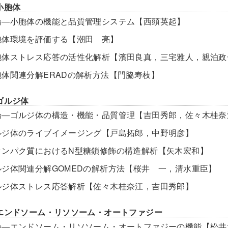
小胞体
論―小胞体の機能と品質管理システム【西頭英起】
胞体環境を評価する【潮田 亮】
胞体ストレス応答の活性化解析【濱田良真，三宅雅人，親泊政
胞体関連分解ERADの解析方法【門脇寿枝】
ゴルジ体
論―ゴルジ体の構造・機能・品質管理【吉田秀郎，佐々木桂奈
ルジ体のライブイメージング【戸島拓郎，中野明彦】
タンパク質におけるN型糖鎖修飾の構造解析【矢木宏和】
ルジ体関連分解GOMEDの解析方法【桜井 一，清水重臣】
ルジ体ストレス応答解析【佐々木桂奈江，吉田秀郎】
エンドソーム・リソソーム・オートファジー
論―エンドソーム・リソソーム・オートファジーの機能【松井