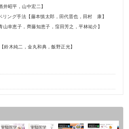
，酒井昭平，山中宏二】
ラベリング手法【藤本慎太郎，田代晋也，田村 康】
【青山幸恵子，齊藤知恵子，窪田芳之，平林祐介】
析【鈴木純二，金丸和典，飯野正光】