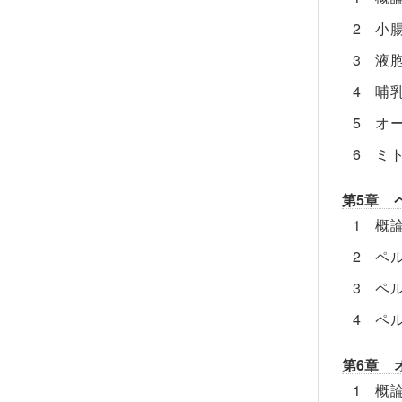
2 小
3 液
4 哺
5 オ
6 ミ
第5章 
1 概
2 ペ
3 ペ
4 ペ
第6章 
1 概