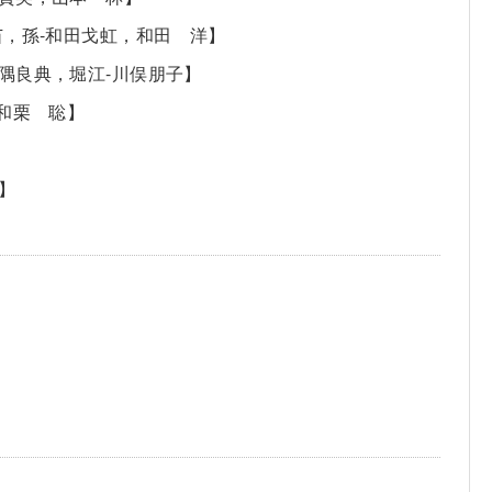
苗，孫-和田戈虹，和田 洋】
隅良典，堀江-川俣朋子】
和栗 聡】
】