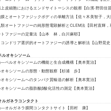
腸上皮細胞におけるエンドサイトーシスの観察【白濱-野田佳
胞膜とオートファジックボディの単離方法【佐々木美智子，大
乳類オートファジーの純形態電顕解析とCLEM法【田村直輝，
ートファジーの定量法【山本 林，白川麻耶】
トコンドリア選択的オートファジーの誘導と解析法【山野晃史
ペルオキシソーム
論―ペルオキシソームの機能と生合成機構【奥本寛治】
ルオキシソームの形態・動態観察【杉浦 歩】
ルオキシソームへのタンパク質輸送の解析【奥本寛治】
ルオキシソームの脂肪酸β酸化活性の測定【奥本寛治】
オルガネラコンタクト
論―オルガネラ膜間コンタクトサイト【田村 康】