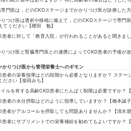
臓専門医は，どのCKDステージまでかかりつけ医が診療した
かりつけ医は透析や移植に備えて，どのCKDステージで専門
えてください【櫻田 勉】
KD患者に対して「教育入院」が行われることがあると聞きま
】
かりつけ医と腎臓専門医との連携によってCKD患者の予後が
かかりつけ医から管理栄養士へのギモン
KD患者の栄養指導はどの段階から必要となりますか？ ステ
ください【柴田みち】
レイルを有する高齢CKD患者にたんぱく制限は必要ですか？
KD患者の水分摂取はどのように指導していますか？【橋本誠
KD患者がアルコールを摂取しても問題ありませんか？【清水
KD患者にサプリメントでの栄養補給を勧めてもよいですか？