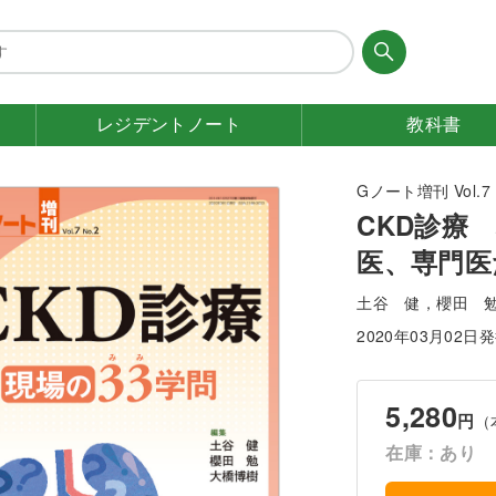
レジデント
ノート
教科書
Gノート増刊 Vol.7 
CKD診療
医、専門医
土谷 健，櫻田 
2020年03月02日
5,280
円
（
在庫：あり