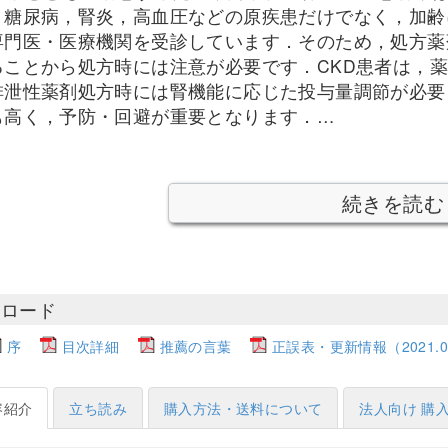
，糖尿病，腎炎，高血圧などの原疾患だけでなく，加齢
専門医・医療機関を受診しています．そのため，処方薬
ることから処方時には注意が必要です．CKD患者は，薬
排泄性薬剤処方時には腎機能に応じた投与量調節が必
も高く，予防・回避が重要となります．…
続きを読む
ンロード
序
目次詳細
推薦の言葉
正誤表・更新情報（2021.05
容紹介
立ち読み
購入方法・送料について
法人向け 購