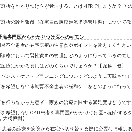
膜透析をかかりつけ医が管理することは可能でしょうか？ そ
】
膜透析の診療報酬（在宅自己腹膜灌流指導管理料）について
腎臓専門医からかかりつけ医へのギモン
期腎不全患者の在宅医療の注意点やポイントを教えてください
問診療において腎性貧血の管理はどのように行っているのでし
宅医療にかかる費用はどのくらいでしょうか？【堀越 健】
ドバンス・ケア・プランニングについてどのように実践され
析を希望しない末期腎不全患者の緩和ケアをどのように行っ
析を行わなかった患者・家族の治療に関する満足度はどうです
析を希望しないCKD患者を専門医がかかりつけ医へ紹介する
，大橋博樹】
KD患者の診療を病院から在宅へ切り替える際に必要な情報は