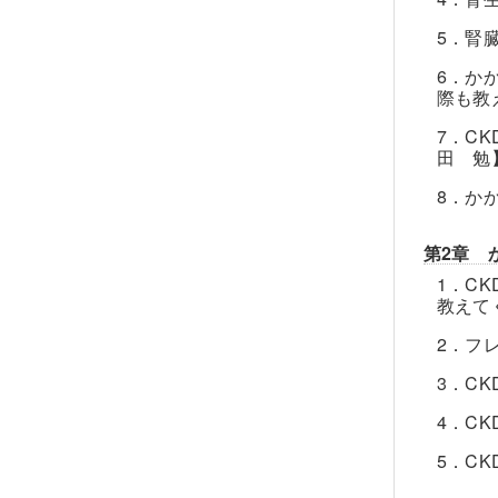
5．腎
6．か
際も教
7．C
田 勉
8．か
第2章 
1．C
教えて
2．フ
3．C
4．C
5．C