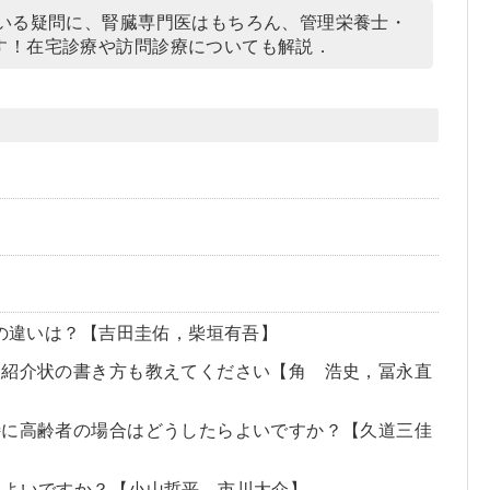
でいる疑問に、腎臓専門医はもちろん、管理栄養士・
す！在宅診療や訪問診療についても解説．
との違いは？【吉田圭佑，柴垣有吾】
な紹介状の書き方も教えてください【角 浩史，冨永直
特に高齢者の場合はどうしたらよいですか？【久道三佳
らよいですか？【小山哲平，市川大介】