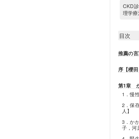
CKD
理学療
目次
推薦の言
序【櫻田
第1章 
1．慢
2．保
人】
3．か
子，河
4．腎