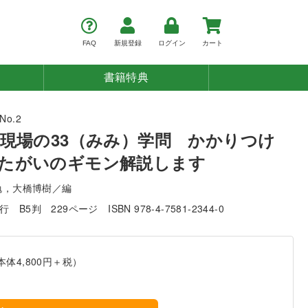
FAQ
新規登録
ログイン
カート
書籍特典
No.2
 現場の33（みみ）学問 かかりつけ
たがいのギモン解説します
勉，大橋博樹／編
発行
B5判
229ページ
ISBN 978-4-7581-2344-0
本体4,800円＋税）