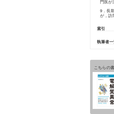
門医が
9．長
が，訪
索引
執筆者一
こちらの