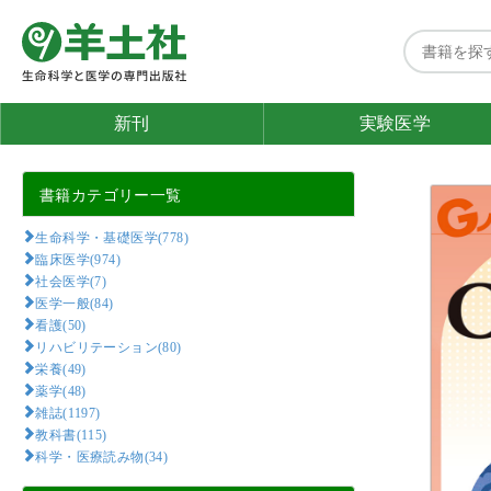
新刊
実験医学
書籍カテゴリー一覧
生命科学・基礎医学(778)
臨床医学(974)
社会医学(7)
医学一般(84)
看護(50)
リハビリテーション(80)
栄養(49)
薬学(48)
雑誌(1197)
教科書(115)
科学・医療読み物(34)