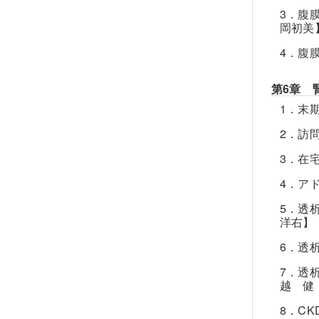
3．腹
岡初美
4．腹
第6章 
1．末
2．訪
3．在
4．ア
5．透
洋右】
6．透
7．透
越 健
8．C