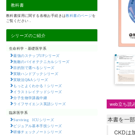
教科書
教科書採用に関する各種お手続きは
教科書のページ
を
ご覧ください．
シリーズのご紹介
生命科学・基礎医学系
最強のステップUPシリーズ
無敵のバイオテクニカルシリーズ
目的別で選べるシリーズ
実験ハンドブックシリーズ
実験法Q&Aシリーズ
もっとよくわかる！シリーズ
イラストレイテッドシリーズ
分子生物学講義中継
web立ち読
ライフサイエンス英語シリーズ
臨床医学系
本書を一
Surviving ICUシリーズ
ビジュアル基本手技シリーズ
CKD
研修チェックノートシリーズ