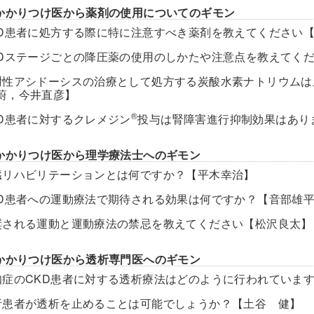
かかりつけ医から薬剤の使用についてのギモン
KD患者に処方する際に特に注意すべき薬剤を教えてください
KDステージごとの降圧薬の使用のしかたや注意点を教えてく
謝性アシドーシスの治療として処方する炭酸水素ナトリウム
蔚，今井直彦】
®
KD患者に対するクレメジン
投与は腎障害進行抑制効果はあり
かかりつけ医から理学療法士へのギモン
臓リハビリテーションとは何ですか？【平木幸治】
KD患者への運動療法で期待される効果は何ですか？【音部雄
奨される運動と運動療法の禁忌を教えてください【松沢良太】
かかりつけ医から透析専門医へのギモン
知症のCKD患者に対する透析療法はどのように行われていま
析患者が透析を止めることは可能でしょうか？【土谷 健】