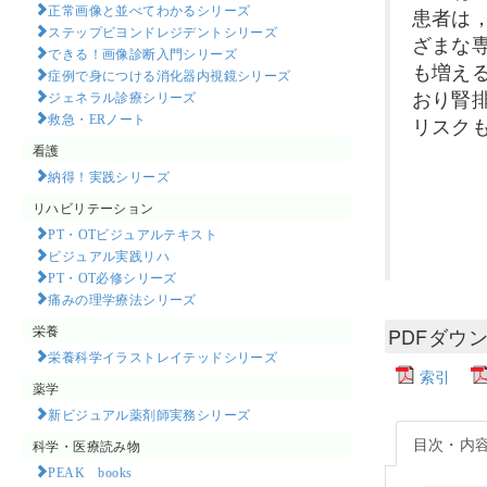
正常画像と並べてわかるシリーズ
患者は
ステップビヨンドレジデントシリーズ
ざまな
できる！画像診断入門シリーズ
も増え
症例で身につける消化器内視鏡シリーズ
おり腎
ジェネラル診療シリーズ
救急・ERノート
リスク
看護
納得！実践シリーズ
リハビリテーション
PT・OTビジュアルテキスト
ビジュアル実践リハ
PT・OT必修シリーズ
痛みの理学療法シリーズ
栄養
PDFダウ
栄養科学イラストレイテッドシリーズ
索引
薬学
新ビジュアル薬剤師実務シリーズ
目次・内
科学・医療読み物
PEAK books​