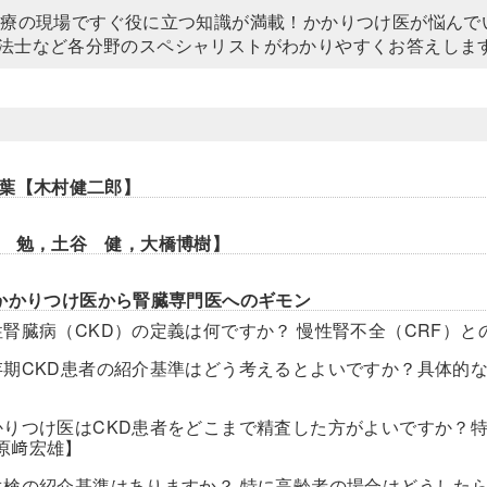
診療の現場ですぐ役に立つ知識が満載！かかりつけ医が悩ん
法士など各分野のスペシャリストがわかりやすくお答えしま
葉【木村健二郎】
 勉，土谷 健，大橋博樹】
かかりつけ医から腎臓専門医へのギモン
性腎臓病（CKD）の定義は何ですか？ 慢性腎不全（CRF）
存期CKD患者の紹介基準はどう考えるとよいですか？具体的
かりつけ医はCKD患者をどこまで精査した方がよいですか？
原﨑宏雄】
生検の紹介基準はありますか？ 特に高齢者の場合はどうした