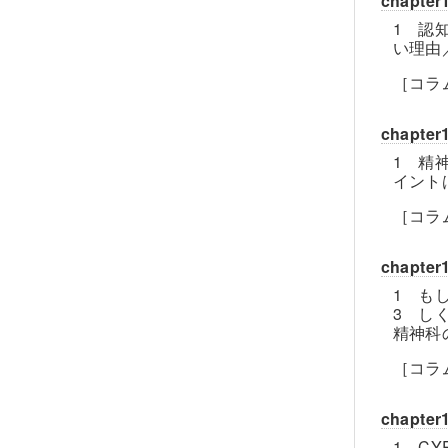
chap
1 認
い理由
［コラ
chapt
1 精
イント
［コラ
chapt
1 も
3 し
精神科
［コラ
chapt
1 C