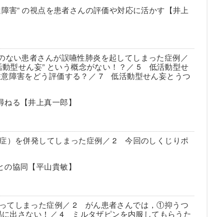
達障害” の視点を患者さんの評価や対応に活かす【井上
気のない患者さんが誤嚥性肺炎を起してしまった症例／
活動型せん妄” という概念がない！？／ 5 低活動型せ
意障害をどう評価する？／ 7 低活動型せん妄とうつ
尋ねる【井上真一郎】
症）を併発してしまった症例／ 2 今回のしくじりポ
との協同【平山貴敏】
ってしまった症例／ 2 がん患者さんでは，①抑うつ
易に出さない！／ 4 ミルタザピンを内服してもらうた