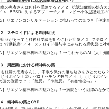
ter11 認知症の患者に抗認知症薬は必要か？
知症の患者さんは何科を受診する？／ 2 抗認知症薬の処方カ
／ 4 BPSDに対するアプローチ／ 5 レビー小体型認知症
ム］リエゾンコンサルテーションに携わっての気づき【伊達
er12 ステロイドによる精神症状
神症状があっても精神科受診を拒否された症例／ 2 ステロイ
は “行動観察” ／ 4 ステロイド投与中にみられる躁状態に対
ム］リエゾン精神科医の魅力とは？ 〜これからのAI（人工
er13 周産期における精神科の薬
しも妊婦の患者さんに， 不眠や気分の落ち込みをみとめたら？
くじりポイント②：パロキセチンの投与／ 4 しくじりポイン
の薬の位置づけ（『禁忌』『準禁忌』『有益性投与』）
ム］リエゾン精神科医の魅力とは？〜病院という組織のなか
er14 精神科の薬とCYP
YPの影響で，薬の効果が強く出てしまった症例／ 2 “初回通過効