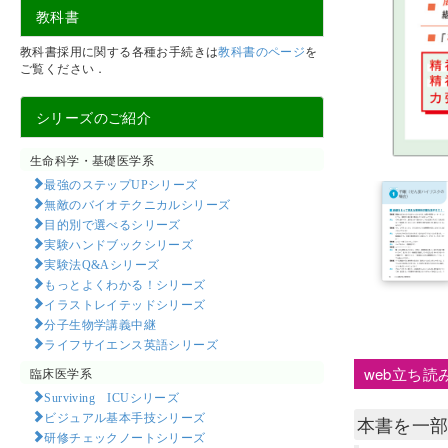
教科書
教科書採用に関する各種お手続きは
教科書のページ
を
ご覧ください．
シリーズのご紹介
生命科学・基礎医学系
最強のステップUPシリーズ
無敵のバイオテクニカルシリーズ
目的別で選べるシリーズ
実験ハンドブックシリーズ
実験法Q&Aシリーズ
もっとよくわかる！シリーズ
イラストレイテッドシリーズ
分子生物学講義中継
ライフサイエンス英語シリーズ
web立ち読
臨床医学系
Surviving ICUシリーズ
ビジュアル基本手技シリーズ
本書を一
研修チェックノートシリーズ