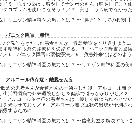
ツ／ 5 抗うつ薬は，増やしてナンボのもん（増やしてこそ価
シタロプラムを使いこなそう！／ 7 実は…うつ病でなかった
ム］リエゾン精神科医の魅力とは？ 〜 “裏方” としての役割
er6 パニック障害・発作
ニック発作をきたした患者さんが，救急受診をくり返すように
まず精神科以外の診療科を受診する／ 3 パニック障害と過換気
い／ 5 パニック障害の薬物療法／ 6 救急外来ではどのよ
ム］リエゾン精神科医の魅力とは？ 〜リエゾン精神科医の美
ter7 アルコール依存症・離脱せん妄
量飲酒の患者さんが食道がんの手術をした後，アルコール離脱
，生活習慣病で外来通院しがち＆健診で引っかかりがち／ 3
 4 アルコール依存症の患者さんは，優しく尋ねられるとつい
目を光らせておく／ 6 アルコール離脱症状の出現が予測され
治療するために
ム］リエゾン精神科医の魅力とは？ 〜信念対立を解決する：