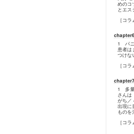
めのコ
とエス
［コラ
chapt
1 パ
患者は
つけな
［コラ
chap
1 多
さんは
がち／
出現に
ものを
［コラ