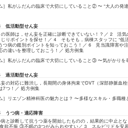
ム］私がふだんの臨床で大切にしていること② 〜 “大人の発
】
er3 低活動型せん妄
くの医師は，せん妄を正確に診断できていない！？／ 2 活
くじりポイントを探せ！／ 4 そもそも，病棟スタッフに “低
うつ病の鑑別ポイントを知っておこう！／ 6 見当識障害や注
応の違いを整理しておこう！／ 処方例集
ム］私がふだんの臨床で大切にしていること③ 〜気がかりを
er4 過活動型せん妄
ん妄の対応に難渋し，長期間の身体拘束でDVT（深部静脈血栓
は7つ！／ 処方例集
ム］リエゾン精神科医の魅力とは？ 〜多様なスキル・多職種
er5 うつ病・適応障害
つ病と診断して抗うつ薬を開始したものの，結果的に中止とな
②食欲不振 ③不眠の3つがみられやすい／ 3 スルピリドを安