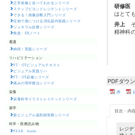
正常画像と並べてわかるシリーズ
研修医
ステップビヨンドレジデントシリーズ
はとて
できる！画像診断入門シリーズ
症例で身につける消化器内視鏡シリーズ
井上
そ
ジェネラル診療シリーズ
精神科
救急・ERノート
看護
納得！実践シリーズ
リハビリテーション
PT・OTビジュアルテキスト
ビジュアル実践リハ
PT・OT必修シリーズ
PDFダウ
痛みの理学療法シリーズ
栄養
序
栄養科学イラストレイテッドシリーズ
薬学
目次・内
新ビジュアル薬剤師実務シリーズ
科学・医療読み物
レジデ
PEAK books​