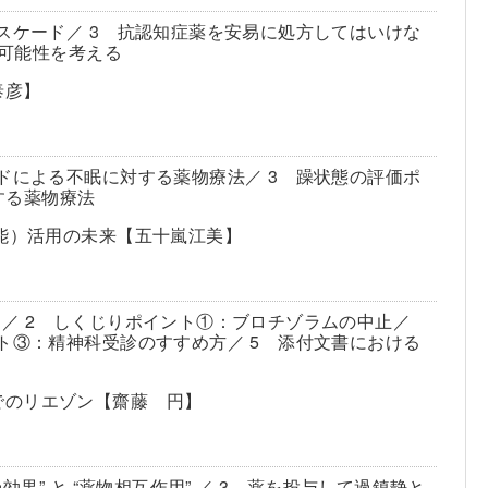
スケード／ 3 抗認知症薬を安易に処方してはいけな
の可能性を考える
泰彦】
ドによる不眠に対する薬物療法／ 3 躁状態の評価ポ
する薬物療法
知能）活用の未来【五十嵐江美】
／ 2 しくじりポイント①：ブロチゾラムの中止／
ト③：精神科受診のすすめ方／ 5 添付文書における
でのリエゾン【齋藤 円】
果” と “薬物相互作用” ／ 3 薬を投与して過鎮静と