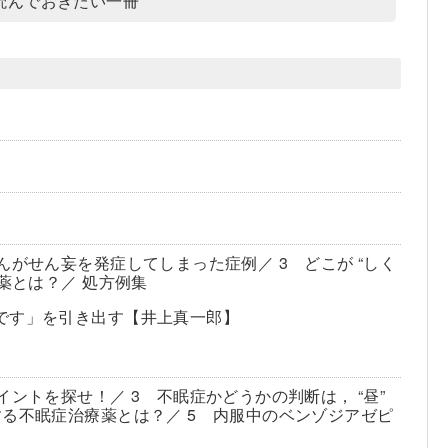
読んでおきたい一冊
がせん妄を発症してしまった症例／ 3 どこが “しく
薬とは？／ 処方例集
です」を引き出す【井上真一郎】
ントを探せ！／ 3 不眠症かどうかの判断は， “昼”
る不眠症治療薬とは？／ 5 内服中のベンゾジアゼピ