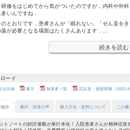
研修をはじめてから気がついたのですが，内科や外科
も多いんですね．
のとおりです．患者さんが「眠れない」「せん妄をき
の薬が必要となる場面はたくさんあります．…
続きを読む
ンロード
目次詳細
索引
執筆者一覧
正誤表・更新情報（2023.09
容紹介
書評・読者の声
購入方法・送料について
この書
ントノートの好評連載が単行本化！入院患者さんが精神症状