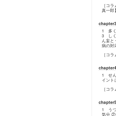
［コラ
真一郎
chapt
1 多
3 し
ん妄と
病の対
［コラ
chapt
1 せ
イント
［コラ
chapt
1 う
気分 