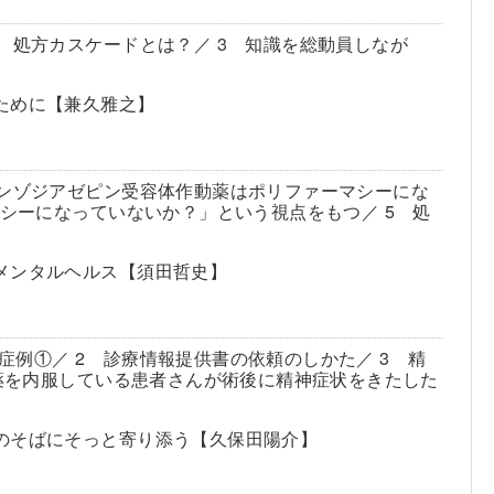
 処方カスケードとは？／ 3 知識を総動員しなが
！
ために【兼久雅之】
ベンゾジアゼピン受容体作動薬はポリファーマシーにな
マシーになっていないか？」という視点をもつ／ 5 処
メンタルヘルス【須田哲史】
例①／ 2 診療情報提供書の依頼のしかた／ 3 精
科薬を内服している患者さんが術後に精神症状をきたした
のそばにそっと寄り添う【久保田陽介】