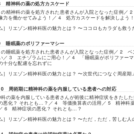
ter8 精神科の薬の処方カスケード
くの精神科の薬を処方された患者さんが入院となった症例／ 2
像力を働かせてみよう！／ 4 処方カスケードを解決しよう
ム］リエゾン精神科医の魅力とは？ 〜ココロもカラダも救う
er9 睡眠薬のポリファーマシー
くの睡眠薬を処方された患者さんが入院となった症例／ 2 
い／ 3 エチゾラムにご用心！／ 4 「睡眠薬がポリファー
の十分な配慮を忘れずに
ム］リエゾン精神科医の魅力とは？ 〜次世代につなぐ周産期
ter10 周術期に精神科の薬を内服している患者への対応
神科の薬を内服している患者さんが術後に精神症状をきたした症
の悪化？ それとも…？／ 4 等価換算表の活用／ 5 精神
／ 6 精神症状の悪化？ それとも…？
ム］リエゾン精神科医の魅力とは？ 〜ただ，ただ，苦しむ人