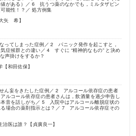
値がある）／ 6 抗うつ薬のなかでも，ミルタザピン
可能性！？／ 処方例集
【大矢 希】
なってしまった症例／ 2 パニック発作を起こすと，
症候群との違い／ 4 すぐに “精神的なもの” と決め
うな声掛けをするか？
学【和田佐保】
せん妄をきたした症例／ 2 アルコール依存症の患者
 アルコール依存症の患者さんは，飲酒量を過少申告し
本音を話しがち／ 5 入院中はアルコール離脱症状の
る場合の薬剤指示とは？／ 7 アルコール依存症その
主治医は誰？【貞廣良一】