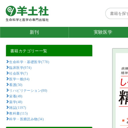
新刊
実験医学
書籍カテゴリー一覧
生命科学・基礎医学(778)
臨床医学(974)
社会医学(7)
医学一般(84)
看護(50)
リハビリテーション(80)
栄養(49)
薬学(48)
雑誌(1197)
教科書(115)
科学・医療読み物(34)