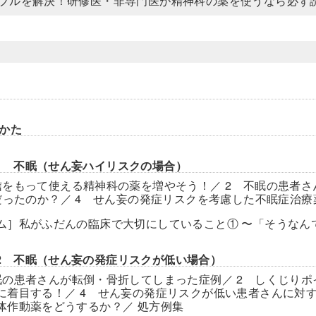
ブルを解決！研修医・非専門医が精神科の薬を使うなら必ず
かた
ter1 不眠（せん妄ハイリスクの場合）
信をもって使える精神科の薬を増やそう！／ 2 不眠の患者さん
 だったのか？／ 4 せん妄の発症リスクを考慮した不眠症治療
ム］私がふだんの臨床で大切にしていること① 〜「そうなん
ter2 不眠（せん妄の発症リスクが低い場合）
眠の患者さんが転倒・骨折してしまった症例／ 2 しくじりポイ
に着目する！／ 4 せん妄の発症リスクが低い患者さんに対す
体作動薬をどうするか？／ 処方例集