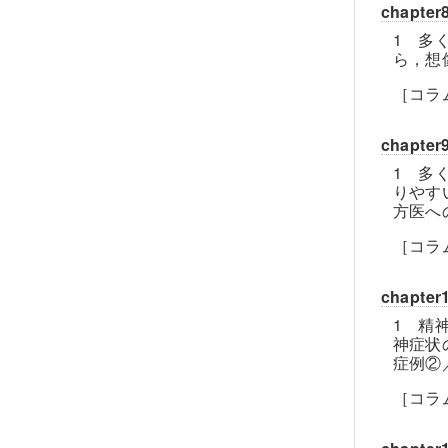
chap
1 多
ら，想
［コラ
chapt
1 多
りやす
方医へ
［コラ
chap
1 精
神症状
症例②
［コラ