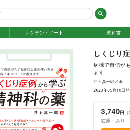
レジデント
ノート
教科書
しくじり症
病棟で自信が
ます
井上真一郎／著
2023年05月10日
3,740
円
（
在庫：あり