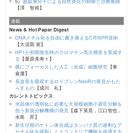
5）
超硫黄分子による自然炎症の制御と治療展開
【澤 智裕】
連載
News & Hot Paper Digest
DNAメチル化を自由に書き換えるCRISPR技術
【大須賀 覚】
HP1が初期発生時のクロマチン高次構造を形成す
る
【栗原美寿々】
膜にフォーカスした人工（合成）細胞研究
【車
兪澈】
長波長を吸収するロドプシンNeoRの発見がもた
らすもの
【成川 礼】
カレントトピックス
水晶体の透明化に必要な大規模細胞小器官分解を
担う新規分解機構の発見
【森下英晃，江口智也，
水島 昇】
新生仔期のケトン体合成はタンパク質の過剰なア
セチル化を緩和しミトコンドリア機能を保護する