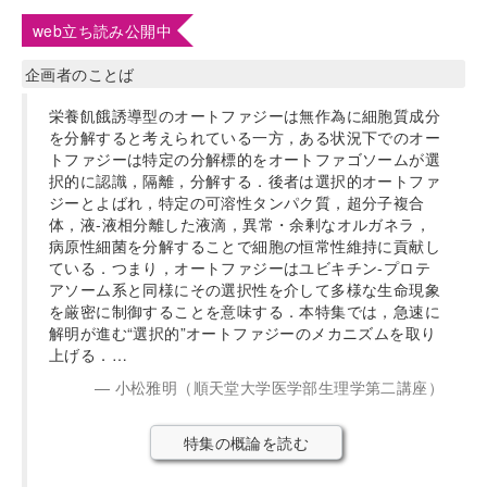
web立ち読み公開中
企画者のことば
栄養飢餓誘導型のオートファジーは無作為に細胞質成分
を分解すると考えられている一方，ある状況下でのオー
トファジーは特定の分解標的をオートファゴソームが選
択的に認識，隔離，分解する．後者は選択的オートファ
ジーとよばれ，特定の可溶性タンパク質，超分子複合
体，液-液相分離した液滴，異常・余剰なオルガネラ，
病原性細菌を分解することで細胞の恒常性維持に貢献し
ている．つまり，オートファジーはユビキチン-プロテ
アソーム系と同様にその選択性を介して多様な生命現象
を厳密に制御することを意味する．本特集では，急速に
解明が進む“選択的”オートファジーのメカニズムを取り
上げる．…
小松雅明（順天堂大学医学部生理学第二講座）
特集の概論を読む