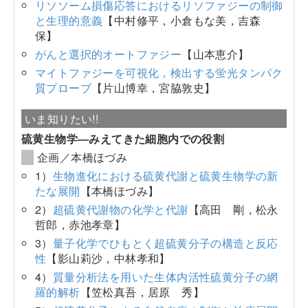
リソソーム損傷応答におけるリソファジーの制御
と生理的意義
【中村修平，小倉もな美，吉森
保】
がんと選択的オートファジー
【山本恵介】
マイトファジーを可視化，検出する蛍光タンパク
質プローブ
【片山博幸，宮脇敦史】
いま知りたい!!
硫黄生物学―みえてきた細胞内での役割
企画／本橋ほづみ
1）
生物進化における硫黄代謝と硫黄生物学の新
たな展開
【本橋ほづみ】
2）
超硫黄代謝物の化学と代謝
【高田 剛，松永
哲郎，赤池孝章】
3）
量子化学でひもとく超硫黄分子の構造と反応
性
【影山莉沙，中林孝和】
4）
質量分析法を用いた生体内活性硫黄分子の網
羅的解析
【笠松真吾，居原 秀】