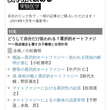
目次のリンク先で，一部の記事がご購入いただけます！
（2018年1月号〜最新号）
特集
どうして自分だけ狙われる？選択的オートファジ
ー
〜既成概念を覆す分子機構と生理作用
企画／小松雅明
概論―選択的オートファジー：狙われる理由の解
明が進む
【小松雅明】
酵母の選択的オートファジー
【中戸川 仁】
液-液相分離と選択的オートファジー
【能代大
輔，野田展生】
マイトファジーにおける選択性の起源
【松田憲
之】
オートファジーによる小胞体の品質管理
【千野
遥，水島 昇】