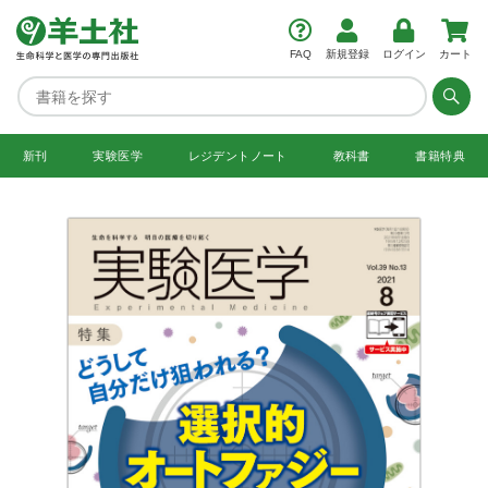
FAQ
新規登録
ログイン
カート
新刊
実験医学
レジデント
ノート
教科書
書籍特典