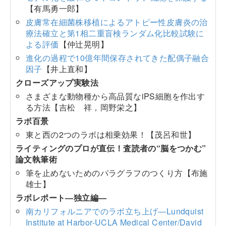
【有馬勇一郎】
皮膚常在細菌株移植によるアトピー性皮膚炎の治
療法確立と第1相二重盲検ランダム化比較試験に
よる評価
【仲辻晃明】
進化の過程で10億年間保存されてきた配偶子融合
因子
【井上直和】
クローズアップ実験法
さまざまな動物種から高品質なiPS細胞を作出す
る方法【吉松 祥，岡野栄之】
ラボ百景
東と西の2つのラボは相乗効果！【茂呂和世】
ライティングのプロが直伝！査読者の“脳をつかむ”
論文執筆術
筆を止めないためのパラグラフのつくり方【布施
雄士】
ラボレポート―独立編―
南カリフォルニアでのラボ立ち上げ―Lundquist
Institute at Harbor-UCLA Medical Center/David