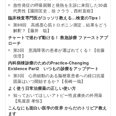
急性発症の呼吸困難と発熱を主訴に来院した30歳
代男性【園田匡史，徐 クララ，西村直樹】
臨床検査専門医がコッソリ教える…検査のTips！
第89回 高感度心筋トロポニン測定，結果をどう
解釈？【藤井 聡】
チャートで迷わず動ける！ 救急診療 ファーストアプ
ローチ
第3回 意識障害の患者が運ばれてくる！【佐藤
佳澄】
内科病棟診療のためのPractice-Changing
Evidence Part2 いつもの診療をアップデート
第3回 心房細動のある脳梗塞患者への経口抗凝
固薬はいつ開始するか？【長崎一哉】
よく使う日常治療薬の正しい使い方
知っておいてほしいアトピー性皮膚炎の外用薬
【馬屋原 孝恒】
こんなにも面白い医学の世界 からだのトリビア教え
ます