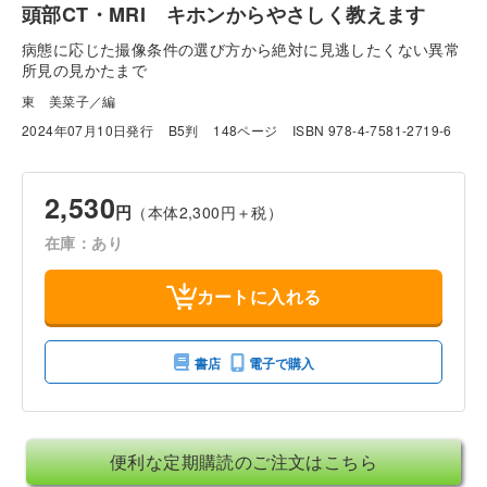
頭部CT・MRI キホンからやさしく教えます
病態に応じた撮像条件の選び方から絶対に見逃したくない異常
所見の見かたまで
東 美菜子／編
2024年07月10日発行
B5判
148ページ
ISBN 978-4-7581-2719-6
2,530
円
（本体2,300円＋税）
在庫：あり
カートに入れる
書店
電子で購入
便利な定期購読のご注文はこちら