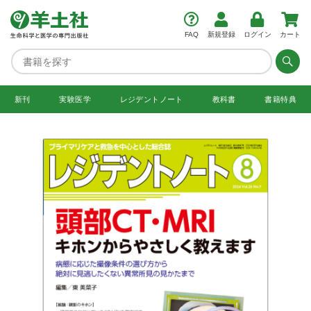
FAQ
新規登録
ログイン
カート
新刊
実験医学
レジデント
ノート
教科書
書籍特典