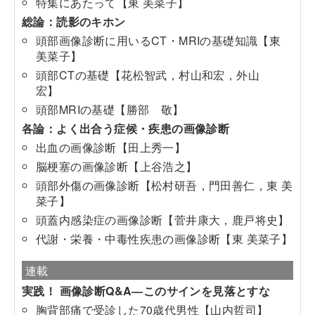
特集にあたって【東 美菜子】
総論：読影のキホン
頭部画像診断に用いるCT・MRIの基礎知識【東
美菜子】
頭部CTの基礎【花松智武，村山和宏，外山
宏】
頭部MRIの基礎【勝部 敬】
​各論：よく出合う症候・疾患の画像診断
出血の画像診断【田上秀一】
脳梗塞の画像診断【上谷浩之】
頭部外傷の画像診断【松村研吾，門田善仁，東 美
菜子】
頭蓋内感染症の画像診断【菅井康大，鹿戸将史】
代謝・栄養・中毒性疾患の画像診断【東 美菜子】
連載
実践！ 画像診断Q&A―このサインを見落とすな
胸背部痛で受診した70歳代男性【山内哲司】