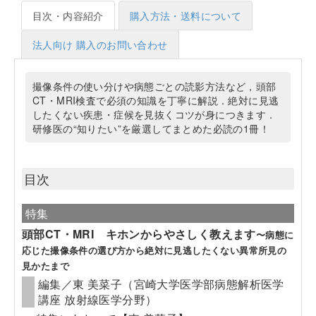
目次・内容紹介
購入方法・送料について
法人向け 購入のお問い合わせ
撮像条件の使い分けや病態ごとの読影方法など，頭部
CT・MRI検査で必須の知識を丁寧に解説．絶対に見逃
したくない疾患・症候を見抜くコツが身につきます．
研修医の“知りたい”を厳選してまとめた必読の1冊！
目次
特集
頭部CT・MRI キホンからやさしく教えます
〜病態に
応じた撮像条件の選び方から絶対に見逃したくない異常所見の
見かたまで
編集／東 美菜子（宮崎大学医学部病態解析医学
講座 放射線医学分野）