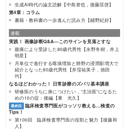
生成AI時代の論文読解【中島誉也，後藤匡啓】
第4章：コラム
書籍・教科書の一歩進んだ読み方【鋪野紀好】
連載
実践！ 画像診断Q&A―このサインを見落とすな
腹痛により受診した80歳代男性【永野冬樹，井上
明星】
月単位で進行する喀痰増加と肺野の浸潤影増大で
紹介となった80歳代男性【井窪祐美子，徳田
均】
なるほどわかった！ 日常診療のズバリ基本講座
研修医のうちに身につけたい，“主治医”になるた
めの10の掟：後編【東 光久】
臨床検査専門医がコッソリ教える…検査の
最終回
Tips！
第100回 臨床検査専門医の役割と魅力【後藤和
人】