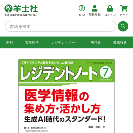
FAQ
新規登録
ログイン
カート
新刊
実験医学
レジデント
ノート
教科書
書籍特典