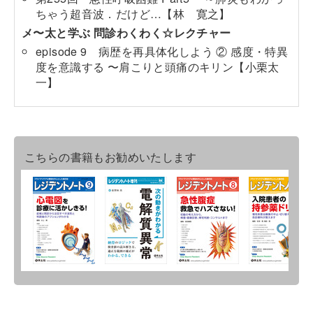
ちゃう超音波．だけど…【林 寛之】
メ〜太と学ぶ 問診わくわく☆レクチャー
episode 9 病歴を再具体化しよう ② 感度・特異
度を意識する 〜肩こりと頭痛のキリン【小栗太
一】
こちらの書籍もお勧めいたします