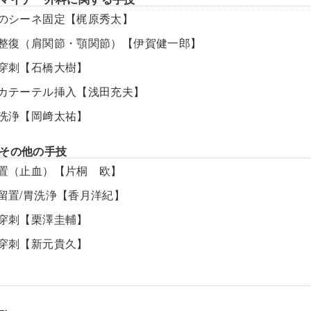
骨折のシーネ固定【梶原秀太】
脱臼整復（肩関節・顎関節）【伊賀健一郎】
関節穿刺【石橋大樹】
尿道カテーテル挿入【浅田充夫】
膀胱洗浄【岡﨑太祐】
その他の手技
創処置（止血）【片桐 欧】
管留置/胃洗浄【香月洋紀】
腰椎穿刺【栗澤圭輔】
腹腔穿刺【新元貴久】