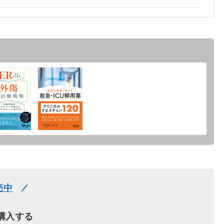
売中
購入する