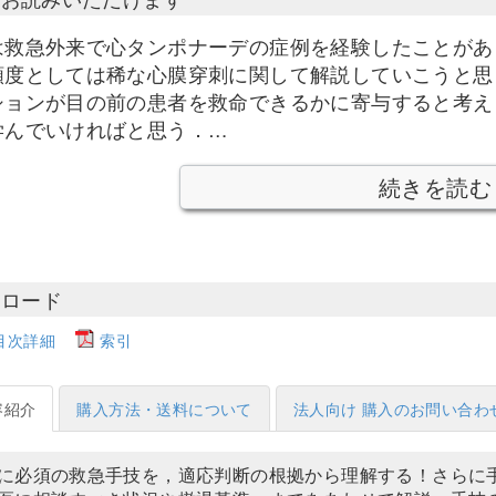
は救急外来で心タンポナーデの症例を経験したことがあ
頻度としては稀な心膜穿刺に関して解説していこうと思
ションが目の前の患者を救命できるかに寄与すると考え
学んでいければと思う．…
続きを読む
ンロード
目次詳細
索引
容紹介
購入方法・送料について
法人向け 購入のお問い合わ
に必須の救急手技を，適応判断の根拠から理解する！さらに