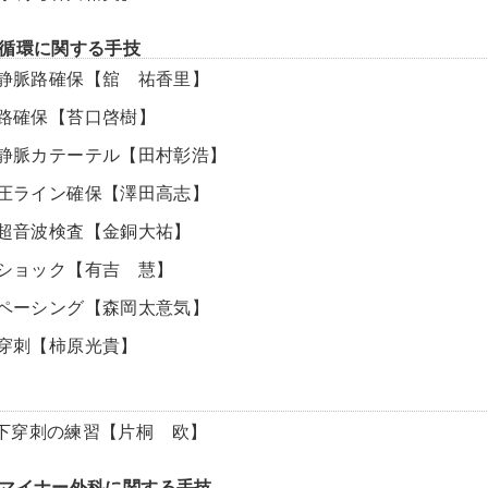
循環に関する手技
末梢静脈路確保【舘 祐香里】
骨髄路確保【苔口啓樹】
中心静脈カテーテル【田村彰浩】
動脈圧ライン確保【澤田高志】
救急超音波検査【金銅大祐】
電気ショック【有吉 慧】
緊急ペーシング【森岡太意気】
心膜穿刺【柿原光貴】
下穿刺の練習【片桐 欧】
マイナー外科に関する手技