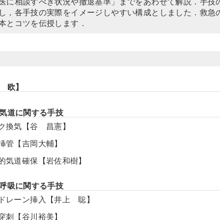
医に相談すべき状況や撤退基準」までをあわせて解説．手技
し，各手技の実際をイメージしやすい構成としました．救急
本とコツを伝授します．
 欧】
気道に関する手技
マスク換気【谷 昌憲】
気管挿管【吉岡大輔】
外科的気道確保【岩佐和樹】
呼吸に関する手技
胸腔ドレーン挿入【井上 聡】
胸腔穿刺【谷川裕美】