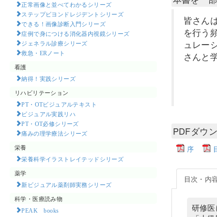
正常画像と並べてわかるシリーズ
ステップビヨンドレジデントシリーズ
皆さん
できる！画像診断入門シリーズ
を行う
症例で身につける消化器内視鏡シリーズ
ュレー
ジェネラル診療シリーズ
救急・ERノート
さんと
看護
納得！実践シリーズ
リハビリテーション
PT・OTビジュアルテキスト
ビジュアル実践リハ
PT・OT必修シリーズ
PDFダウ
痛みの理学療法シリーズ
栄養
序
栄養科学イラストレイテッドシリーズ
薬学
目次・内
新ビジュアル薬剤師実務シリーズ
科学・医療読み物
研修医
PEAK books​