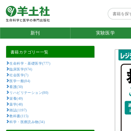
新刊
実験医学
書籍カテゴリー一覧
生命科学・基礎医学(777)
臨床医学(974)
社会医学(7)
医学一般(84)
看護(50)
リハビリテーション(80)
栄養(49)
薬学(48)
雑誌(1197)
教科書(115)
科学・医療読み物(34)