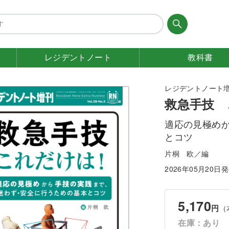
レジデント
ノート
教科書
レジデントノート増刊 V
救急手技 
適応の見極め
とコツ
片桐 欧／編
2026年05月20日
5,170
円
（
在庫：あり