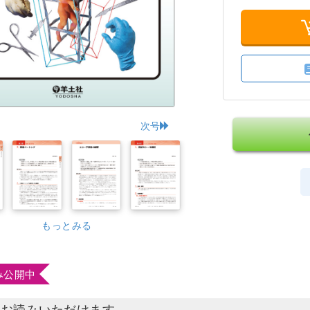
次号
もっとみる
み公開中
部お読みいただけます