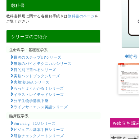
教科書
教科書採用に関する各種お手続きは
教科書のページ
を
ご覧ください．
シリーズのご紹介
生命科学・基礎医学系
前号
最強のステップUPシリーズ
無敵のバイオテクニカルシリーズ
目的別で選べるシリーズ
実験ハンドブックシリーズ
実験法Q&Aシリーズ
もっとよくわかる！シリーズ
イラストレイテッドシリーズ
分子生物学講義中継
ライフサイエンス英語シリーズ
臨床医学系
web立ち読
Surviving ICUシリーズ
ビジュアル基本手技シリーズ
研修チェックノートシリーズ
本書を一