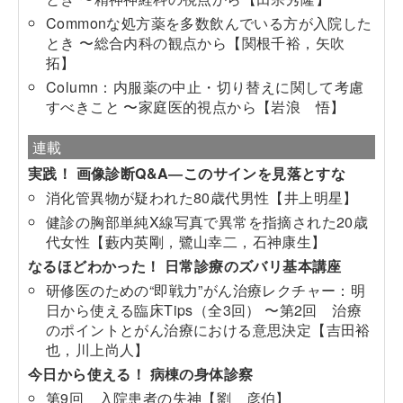
Commonな処方薬を多数飲んでいる方が入院した
とき 〜総合内科の観点から【関根千裕，矢吹
拓】
Column：内服薬の中止・切り替えに関して考慮
すべきこと 〜家庭医的視点から【岩浪 悟】
連載
実践！ 画像診断Q&A―このサインを見落とすな
消化管異物が疑われた80歳代男性【井上明星】
健診の胸部単純X線写真で異常を指摘された20歳
代女性【藪内英剛，鷺山幸二，石神康生】
なるほどわかった！ 日常診療のズバリ基本講座
研修医のための“即戦力”がん治療レクチャー：明
日から使える臨床Tips（全3回） 〜第2回 治療
のポイントとがん治療における意思決定【吉田裕
也，川上尚人】
今日から使える！ 病棟の身体診察
第9回 入院患者の失神【劉 彦伯】