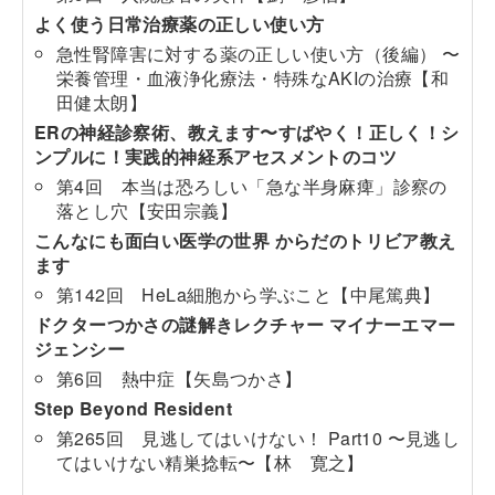
よく使う日常治療薬の正しい使い方
急性腎障害に対する薬の正しい使い方（後編） 〜
栄養管理・血液浄化療法・特殊なAKIの治療【和
田健太朗】
ERの神経診察術、教えます〜すばやく！正しく！シ
ンプルに！実践的神経系アセスメントのコツ
第4回 本当は恐ろしい「急な半身麻痺」診察の
落とし穴【安田宗義】
こんなにも面白い医学の世界 からだのトリビア教え
ます
第142回 HeLa細胞から学ぶこと【中尾篤典】
ドクターつかさの謎解きレクチャー マイナーエマー
ジェンシー
第6回 熱中症【矢島つかさ】
Step Beyond Resident
第265回 見逃してはいけない！ Part10 〜見逃し
てはいけない精巣捻転〜【林 寛之】