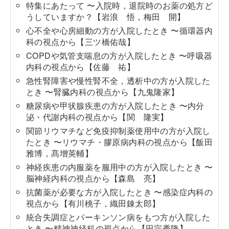
特集にあたって 〜入院時，退院時のお薬の処方ど
うしていますか？【岩浪 悟，梅田 開】
心不全や心房細動の方が入院したとき 〜循環器内
科の視点から【三ツ橋佑哉】
COPDや気管支喘息の方が入院したとき 〜呼吸器
内科の視点から【佐藤 祐】
急性腎障害や慢性腎不全，透析中の方が入院した
とき 〜腎臓内科の視点から【九鬼隆家】
糖尿病や甲状腺疾患の方が入院したとき 〜内分
泌・代謝内科の視点から【関 隆実】
関節リウマチなど免疫抑制薬使用中の方が入院し
たとき 〜リウマチ・膠原病内科の視点から【飯田
雅博，髙增英輔】
神経疾患の内服薬を服用中の方が入院したとき 〜
脳神経内科の視点から【森島 亮】
抗菌薬が必要な方が入院したとき 〜感染症内科の
視点から【有川桃子，織田錬太郎】
統合失調症とパーキンソン病をもつ方が入院した
とき 〜精神神経科の視点から【田宗秀隆】