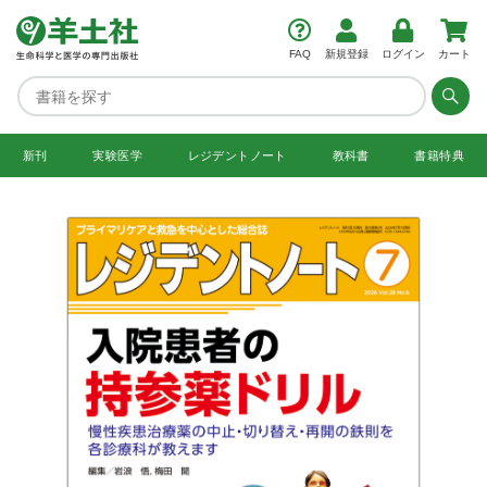
FAQ
新規登録
ログイン
カート
新刊
実験医学
レジデント
ノート
教科書
書籍特典