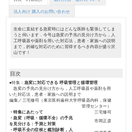
法人向け 購入のお問い合わせ
生命に直結する急変時にはどんな医師も緊張してしま
うと伺います．今号は急変の予兆の見分け方から，人
工呼吸器や薬剤を用いた対応法，患者・家族への説明
まで，的確な対応のために習得するべき内容が盛り沢
山です！
目次
●特集：
急変に対応できる 呼吸管理と循環管理
急変の予兆の見分け方から，人工呼吸器や薬剤を用
いた対応法，患者・家族への説明まで
編集／三宅修司（東京医科歯科大学呼吸器内科，保健
管理センター）
・特集にあたって
三宅修司
・急変（呼吸・循環不全）の予兆
市岡正彦
を見分ける：予測と対策
・呼吸不全の症候と鑑別診断，人