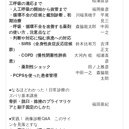
稲瀬直彦
工呼吸の適応まで
・人工呼吸の開始から抜管まで
福岡俊彦
・循環不全の症候と鑑別診断，初
川端美穂子 平尾
期治療
見三
・呼吸・循環不全を改善する薬剤
森脇龍太郎 中田
の使い方，注意点など
一之
・判断や対応に悩む疾患への対応
・SIRS（全身性炎症反応症候
鈴木比有万 吉澤
群）
正文
・COPD（慢性閉塞性肺疾
大河内 稔 稲瀬直
患）
彦
・薬剤性ショック
田ノ上雅彦
中田一之 森脇龍
・PCPSを使った患者管理
太郎
●なるほどわかった！日常診療の
ズバリ基本講座
骨折・脱臼・捻挫のプライマリケ
福田亜紀
アと副子固定のしかた
●実践！ 画像診断Q&A このサイ
ンを見落とすな