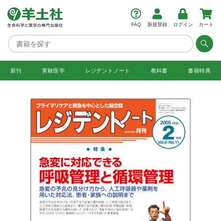
FAQ
新規登録
ログイン
カート
新刊
実験医学
レジデント
ノート
教科書
書籍特典