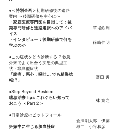
●
＜特別企画＞
初期研修後の進路
案内 〜後期研修を中心に〜
・家庭医療専門医を目指して：後
期専門研修と進路選択へのアドバ
草場鉄周
イス
・インタビュー：後期研修で何を
篠崎伸明
学ぶのか
●この症状をどう診断する!? 救急
外来でよく出合う疾患の典型症
状・非典型症状
「腹痛，悪心，嘔吐… でも精巣捻
野田 透
転!?」
●Step Beyond Resident
喘息治療Tips これぐらい知って
林 寛之
おこう ＜Part２＞
●日常診療のピットフォール
倉澤剛太郎 伊藤
妊娠中に生じる脳血栓症
雄二 小谷和彦