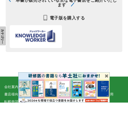
ます
電子版を購入する
会社案内
採用情報
取扱書店一覧
電子書籍
書店様向け
広告掲載
正誤表・更新情報
コンテンツ利用
転載申請
プライバシーポリシー
羊土社会員規約
ウェブサイト利用規約
羊土社のSNS・メールマガジン
特定商取引法に基づく表示
FAQ
お問い合わせ
English