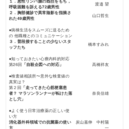
１．悪性リンパ腫の既往をもち，
渡邉 望
呼吸困難を訴える72歳男性
２．胸部健診で異常陰影を指摘さ
山口哲生
れた49歳男性
●病棟生活をスムーズに送るため
の 他職種とのコミュニケーション
３．普段接することの少ないスタ
橋本すみれ
ッフたち
●知っておきたい心療内科的対応
第26回
「自殺企図ヘの対応」
高橋祥友
●検査値相談所〜意外な検査値の
真実は？
第２回
「走ってきた心筋梗塞患
者？ マラソンランナーが転けた落
奈良信雄
とし穴」
●よく使う日常治療薬の正しい使
い方
消化器外科領域での抗菌薬の使い
炭山嘉伸 中村陽
方
一