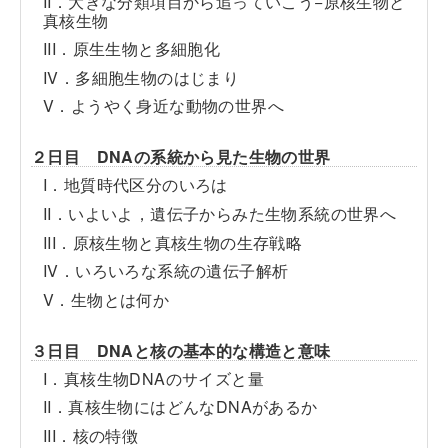
II．大きな分類項目から追っていこう−原核生物と
真核生物
III．原生生物と多細胞化
IV．多細胞生物のはじまり
V．ようやく身近な動物の世界へ
２日目 DNAの系統から見た生物の世界
I．地質時代区分のいろは
II．いよいよ，遺伝子からみた生物系統の世界へ
III．原核生物と真核生物の生存戦略
IV．いろいろな系統の遺伝子解析
V．生物とは何か
３日目 DNAと核の基本的な構造と意味
I．真核生物DNAのサイズと量
II．真核生物にはどんなDNAがあるか
III．核の特徴