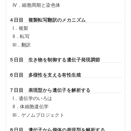
IV．細胞周期と染色体
４日目 複製転写翻訳のメカニズム
I．複製
II．転写
III．翻訳
５日目 生き物を制御する遺伝子発現調節
６日目 多様性を支える有性生殖
７日目 表現型から遺伝子を解析する
I．遺伝学のいろは
II．体細胞遺伝学
III．ゲノムプロジェクト
８日目 遺伝子から個体の表現型を解析する