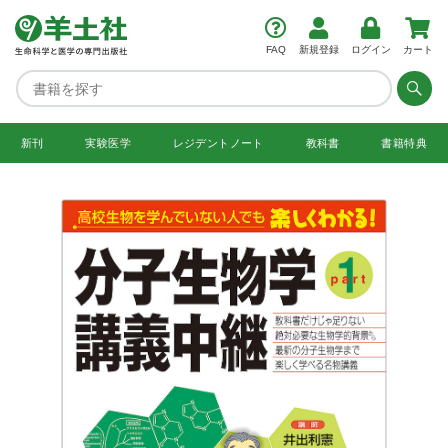
FAQ
新規登録
ログイン
カート
新刊
実験医学
レジデント
ノート
教科書
書籍特典