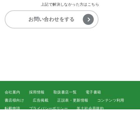
【PDF版】PDFファイル閲覧時のパスワードは省略でき
上記で解決しなかった方はこちら
ますか
Cookieの削除方法がわかりません
領収書について知りたいです
お問い合わせをする
【PDF版】PDFファイルは編集できますか
セキュリティについて知りたいです
【PDF版】PDFファイルを複数名で閲覧しても良いです
か
【ブラウザ版】書籍のページが表示されません
会社案内
採用情報
取扱書店一覧
電子書籍
書店様向け
広告掲載
正誤表・更新情報
コンテンツ利用
転載申請
プライバシーポリシー
羊土社会員規約
ウェブサイト利用規約
羊土社のSNS・メールマガジン
特定商取引法に基づく表示
FAQ
お問い合わせ
English
©2026 YODOSHA CO., LTD. All Rights Reserved