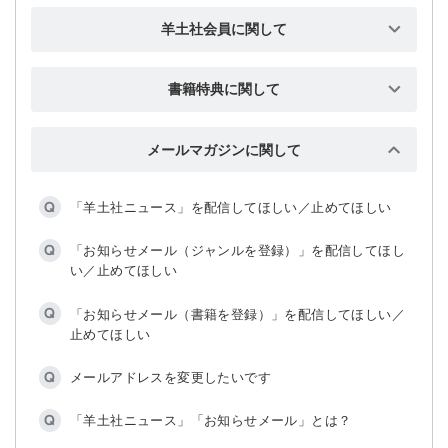
羊土社会員に関して
【ログイン】ログインできません
書籍特典に関して
【ログイン】パスワードを忘れました
動画が再生できません
【ログイン】連続してログインに失敗し，ログイン機能
メールマガジンに関して
ファイルがダウンロードできません
が無効になりました
「羊土社ニュース」を配信してほしい／止めてほしい
コードを入力しても特典を登録できません（袋とじ）
【新規登録】入力するメールアドレスを間違えました
「お知らせメール（ジャンルを登録）」を配信してほし
コードを入力しても特典を登録できません（袋とじ以
【新規登録】手続きメールが届きません
い／止めてほしい
外）
【新規登録】新規登録方法を知りたいです
「お知らせメール（書籍を登録）」を配信してほしい／
コードの掲載箇所がわかりません
止めてほしい
【ワンタイムパスワード】認証コードを求められます
コードを入力した端末以外でも特典を見られますか
メールアドレスを変更したいです
【ワンタイムパスワード】手続きメールが届きません
コードは一度入力すれば良いですか
「羊土社ニュース」「お知らせメール」とは？
【ワンタイムパスワード】メールアドレスが使えなくな
コードを入力した特典はどこで確認できますか