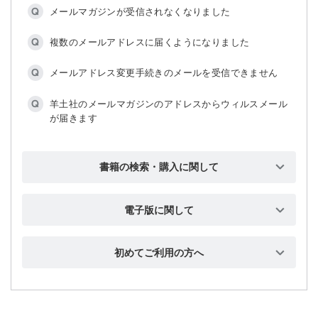
ったので，手続きメールを受け取れません
メールマガジンが受信されなくなりました
特典の利用に羊土社会員登録は必要ですか
メールアドレスを変更したいです
複数のメールアドレスに届くようになりました
パスワードを変更したいです
メールアドレス変更手続きのメールを受信できません
住所を登録・変更したいです
羊土社のメールマガジンのアドレスからウィルスメール
が届きます
職業情報・居住地域を登録・変更したいです
退会したいです
書籍の検索・購入に関して
羊土社会員とはなんですか
書籍の検索方法が知りたいです
電子版に関して
「不正手続き防止のため〜」と表示されます
書籍の購入方法が知りたいです
【PDF版】PDFファイル閲覧時のパスワードを忘れまし
た
お支払方法について知りたいです
初めてご利用の方へ
どのOSとブラウザを使えば良いですか
【PDF版】PDFファイル閲覧時のパスワードを入力して
送料について知りたいです
も開けません
CookieとJavascriptの設定について知りたいです
私書箱宛の配送は可能でしょうか