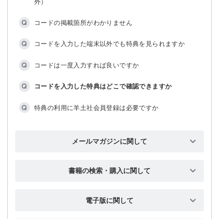
外）
【新規登録】新規登録方法を知りたいです
コードの掲載箇所がわかりません
【ワンタイムパスワード】認証コードを求められます
コードを入力した端末以外でも特典を見られますか
【ワンタイムパスワード】手続きメールが届きません
コードは一度入力すれば良いですか
【ワンタイムパスワード】メールアドレスが使えなくな
ったので，手続きメールを受け取れません
コードを入力した特典はどこで確認できますか
メールアドレスを変更したいです
特典の利用に羊土社会員登録は必要ですか
パスワードを変更したいです
住所を登録・変更したいです
メールマガジンに関して
「羊土社ニュース」を配信してほしい／止めてほしい
職業情報・居住地域を登録・変更したいです
書籍の検索・購入に関して
「お知らせメール（ジャンルを登録）」を配信してほし
退会したいです
書籍の検索方法が知りたいです
い／止めてほしい
電子版に関して
羊土社会員とはなんですか
書籍の購入方法が知りたいです
「お知らせメール（書籍を登録）」を配信してほしい／
【PDF版】PDFファイル閲覧時のパスワードを忘れまし