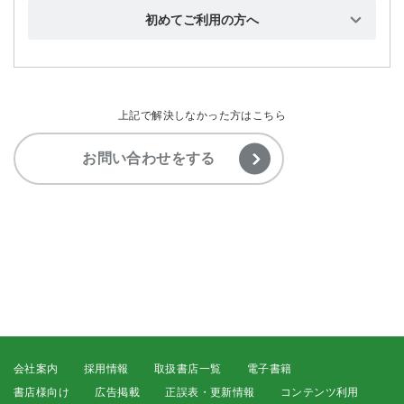
止めてほしい
「不正手続き防止のため〜」と表示されます
た
お支払方法について知りたいです
初めてご利用の方へ
メールアドレスを変更したいです
どのOSとブラウザを使えば良いですか
【PDF版】PDFファイル閲覧時のパスワードを入力して
送料について知りたいです
も開けません
「羊土社ニュース」「お知らせメール」とは？
CookieとJavascriptの設定について知りたいです
私書箱宛の配送は可能でしょうか
【PDF版】PDFファイル閲覧時のパスワードは省略でき
上記で解決しなかった方はこちら
メールマガジンが受信されなくなりました
ますか
Cookieの削除方法がわかりません
領収書について知りたいです
複数のメールアドレスに届くようになりました
お問い合わせをする
【PDF版】PDFファイルは編集できますか
セキュリティについて知りたいです
メールアドレス変更手続きのメールを受信できません
【PDF版】PDFファイルを複数名で閲覧しても良いです
か
羊土社のメールマガジンのアドレスからウィルスメール
が届きます
【ブラウザ版】書籍のページが表示されません
会社案内
採用情報
取扱書店一覧
電子書籍
書店様向け
広告掲載
正誤表・更新情報
コンテンツ利用