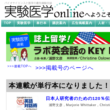
TOP
実験医学
単行本
購読案内
広告掲載案内
人材・
>>>連載TOPへ
>>>掲載号のページへ
本連載が単行本になりました！
日本人研究者のための120％
浦野文彦，Marjorie Whittaker，Christ