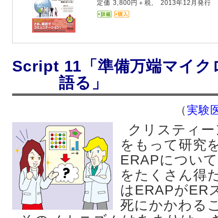
定価 3,800円＋税, 2013年12月発行
Script 11「準備万端マ
語る」
（
実験医
クリスティー
をもって研究
ERAPについ
をたくさん得
はERAPがE
死にかかわる