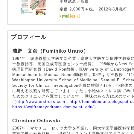
小林武彦／監修
定価 2,000円＋税, 2012年8月発行
プロフィール
浦野 文彦（Fumihiko Urano）
1994年，慶應義塾大学医学部卒業．慶應大学医学部病理学教室
一教授指導，元国立成育医療センター総長）．’98年からNew York Unive
病理部門研究員（David Ron教授，現University of Cambridge教
Massachusetts Medical School助教授，’08年より准教
Washington University School of Medicine, Samuel E.
Society for Clinical Investigation会員に推挙さ
に与える役割を研究しています．また，小胞体ストレス病（Wolfra
ためのクリニックを運営しています ．興味のある方は次のサイ
（
http://www.erstress.com
,
http://fumihikourano.blogspot.c
https://wolframsyndrome.dom.wustl.edu/
）．
Christine Oslowski
2007年，マサチューセッツ大学を卒業し，同大学医学部医科学博
究室で博士号を取得し，現在はボストン大学医学部でポスドクと