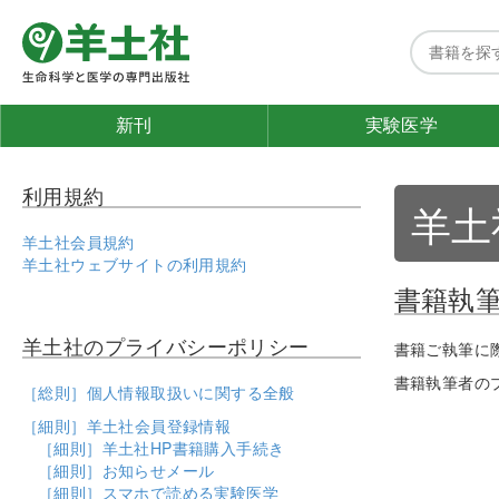
新刊
実験医学
利用規約
羊土
羊土社会員規約
羊土社ウェブサイトの利用規約
書籍執
羊土社のプライバシーポリシー
書籍ご執筆に
書籍執筆者の
［総則］個人情報取扱いに関する全般
［細則］羊土社会員登録情報
［細則］羊土社HP書籍購入手続き
［細則］お知らせメール
［細則］スマホで読める実験医学