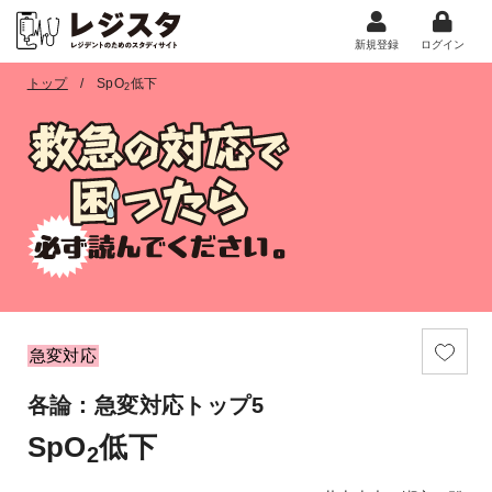
新規登録
ログイン
トップ
SpO
低下
2
急変対応
各論：急変対応トップ5
SpO
低下
2