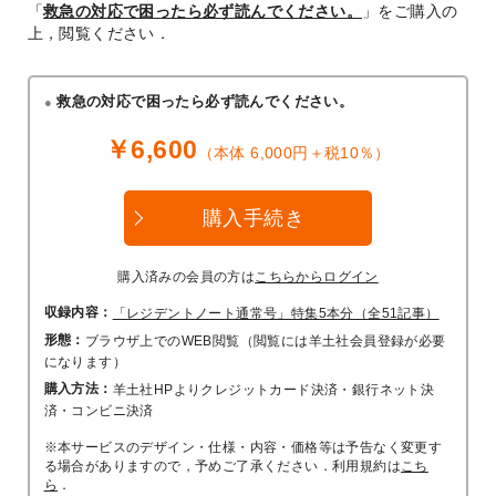
「
救急の対応で困ったら必ず読んでください。
」をご購入の
上，閲覧ください．
救急の対応で困ったら必ず読んでください。
￥6,600
（本体 6,000円＋税10％）
購入手続き
購入済みの会員の方は
こちらからログイン
収録内容：
「レジデントノート通常号」特集5本分（全51記事）
形態：
ブラウザ上でのWEB閲覧（閲覧には羊土社会員登録が必要
になります）
購入方法：
羊土社HPよりクレジットカード決済・銀行ネット決
済・コンビニ決済
※本サービスのデザイン・仕様・内容・価格等は予告なく変更す
る場合がありますので，予めご了承ください．利用規約は
こち
ら
．