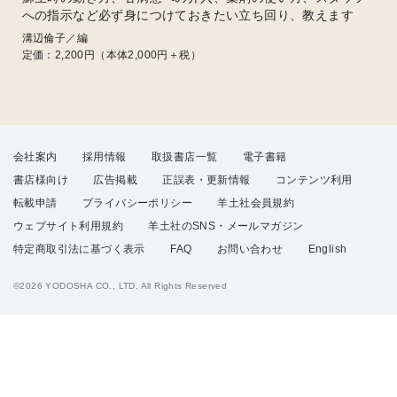
への指示など必ず身につけておきたい立ち回り、教えます
溝辺倫子／編
定価：
2,200
円（本体2,000円＋税）
会社案内
採用情報
取扱書店一覧
電子書籍
書店様向け
広告掲載
正誤表・更新情報
コンテンツ利用
転載申請
プライバシーポリシー
羊土社会員規約
ウェブサイト利用規約
羊土社のSNS・メールマガジン
特定商取引法に基づく表示
FAQ
お問い合わせ
English
©2026 YODOSHA CO., LTD. All Rights Reserved