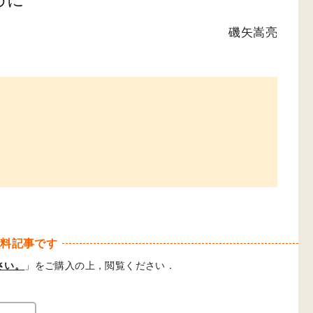
磯矢嵩亮
有料記事です
さい。
」をご購入の上，閲覧ください．