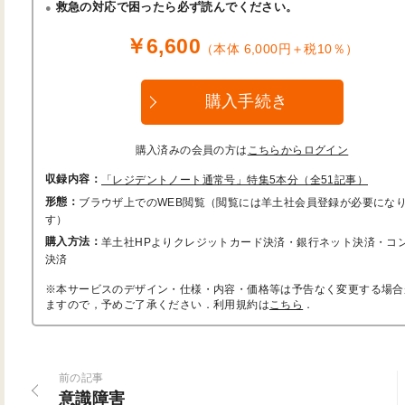
救急の対応で困ったら必ず読んでください。
￥6,600
（本体 6,000円＋税10％）
購入手続き
購入済みの会員の方は
こちらからログイン
収録内容：
「レジデントノート通常号」特集5本分（全51記事）
形態：
ブラウザ上でのWEB閲覧（閲覧には羊土社会員登録が必要にな
す）
購入方法：
羊土社HPよりクレジットカード決済・銀行ネット決済・コ
決済
※本サービスのデザイン・仕様・内容・価格等は予告なく変更する場合
ますので，予めご了承ください．利用規約は
こちら
．
前の記事
意識障害