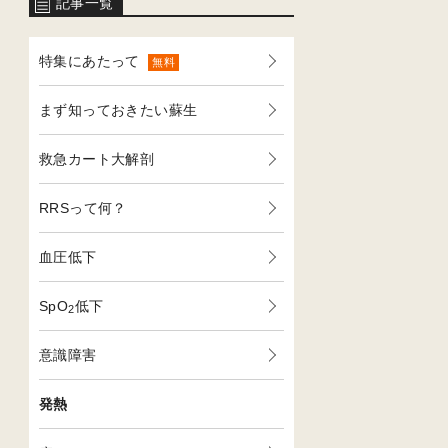
記事一覧
特集にあたって
無料
まず知っておきたい蘇生
救急カート大解剖
RRSって何？
血圧低下
SpO
低下
2
意識障害
発熱