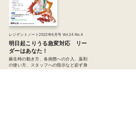
レジデントノート2022年6月号 Vol.24 No.4
明日起こりうる急変対応 リー
ダーはあなた！
蘇生時の動き方、各病態への介入、薬剤
の使い方、スタッフへの指示など必ず身
につけておきたい立ち回り、教えます
溝辺倫子／編
定価：
2,200
円（本体2,000円＋税）
い合わせ