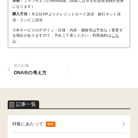
形態：
ブラウザ上でのWEB閲覧（閲覧には羊土社会員登録が必要
になります）
購入方法：
羊土社HPよりクレジットカード決済・銀行ネット決
済・コンビニ決済
※本サービスのデザイン・仕様・内容・価格等は予告なく変更す
る場合がありますので，予めご了承ください．利用規約は
こち
ら
．
前の記事
DNARの考え方
記事一覧
特集にあたって
無料