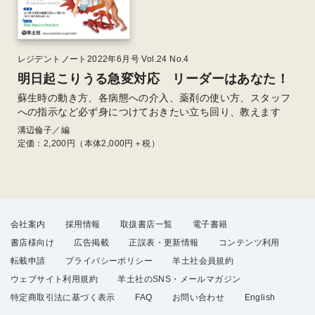
レジデントノート2022年6月号 Vol.24 No.4
明日起こりうる急変対応 リーダーはあなた！
蘇生時の動き方、各病態への介入、薬剤の使い方、スタッフ
への指示など必ず身につけておきたい立ち回り、教えます
溝辺倫子／編
定価：
2,200
円（本体2,000円＋税）
会社案内
採用情報
取扱書店一覧
電子書籍
書店様向け
広告掲載
正誤表・更新情報
コンテンツ利用
転載申請
プライバシーポリシー
羊土社会員規約
ウェブサイト利用規約
羊土社のSNS・メールマガジン
特定商取引法に基づく表示
FAQ
お問い合わせ
English