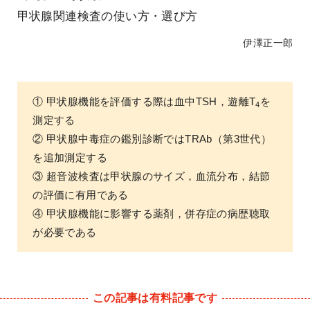
甲状腺関連検査の使い方・選び方
伊澤正一郎
① 甲状腺機能を評価する際は血中TSH，遊離T
を
4
測定する
② 甲状腺中毒症の鑑別診断ではTRAb（第3世代）
を追加測定する
③ 超音波検査は甲状腺のサイズ，血流分布，結節
の評価に有用である
④ 甲状腺機能に影響する薬剤，併存症の病歴聴取
が必要である
この記事は有料記事です