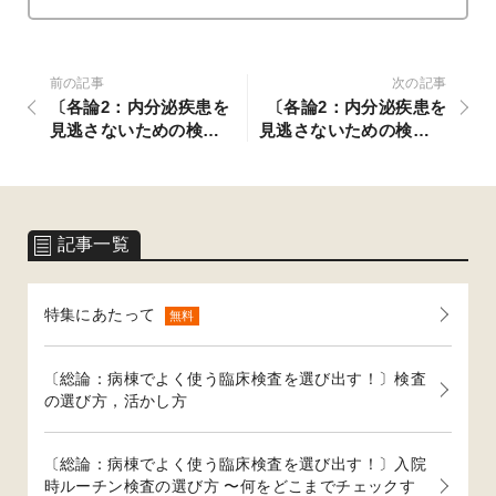
前の記事
次の記事
〔各論2：内分泌疾患を
〔各論2：内分泌疾患を
見逃さないための検査
見逃さないための検査の
のコツ〕悪心・嘔吐 〜
コツ〕倦怠感 〜副腎不
高カルシウム血症に対
全症に対する検査の選び
する検査の選び方
方
記事一覧
特集にあたって
無料
〔総論：病棟でよく使う臨床検査を選び出す！〕検査
の選び方，活かし方
〔総論：病棟でよく使う臨床検査を選び出す！〕入院
時ルーチン検査の選び方 〜何をどこまでチェックす