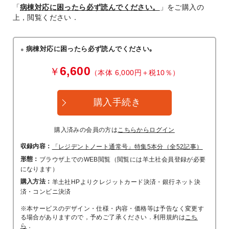
「
病棟対応に困ったら必ず読んでください。
」をご購入の
上，閲覧ください．
病棟対応に困ったら必ず読んでください｡
6,600
￥
（本体 6,000円＋税10％）
購入手続き
購入済みの会員の方は
こちらからログイン
収録内容：
「レジデントノート通常号」特集5本分（全52記事）
形態：
ブラウザ上でのWEB閲覧（閲覧には羊土社会員登録が必要
になります）
購入方法：
羊土社HPよりクレジットカード決済・銀行ネット決
済・コンビニ決済
※本サービスのデザイン・仕様・内容・価格等は予告なく変更す
る場合がありますので，予めご了承ください．利用規約は
こち
ら
．