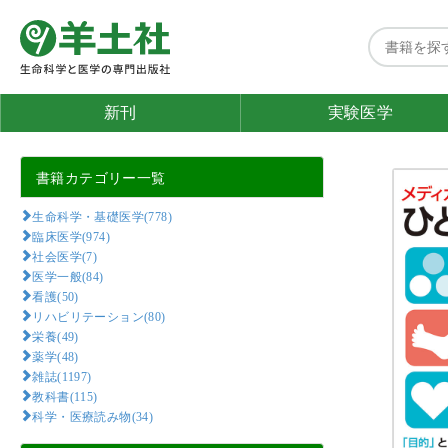
新刊
実験医学
書籍カテゴリー一覧
生命科学・基礎医学(778)
臨床医学(974)
社会医学(7)
医学一般(84)
看護(50)
リハビリテーション(80)
栄養(49)
薬学(48)
雑誌(1197)
教科書(115)
科学・医療読み物(34)