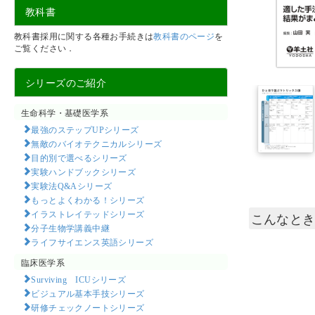
教科書
教科書採用に関する各種お手続きは
教科書のページ
を
ご覧ください．
シリーズのご紹介
生命科学・基礎医学系
最強のステップUPシリーズ
無敵のバイオテクニカルシリーズ
目的別で選べるシリーズ
実験ハンドブックシリーズ
実験法Q&Aシリーズ
もっとよくわかる！シリーズ
イラストレイテッドシリーズ
こんなとき
分子生物学講義中継
ライフサイエンス英語シリーズ
臨床医学系
Surviving ICUシリーズ
ビジュアル基本手技シリーズ
研修チェックノートシリーズ