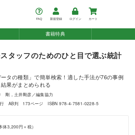
FAQ
新規登録
ログイン
カート
書籍特典
ルスタッフのためのひと目で選ぶ統計
ータの種類」で簡単検索！適した手法が76の事例
、結果がまとめられる
井 剛，土井剛彦／編集協力
発行
AB判
173ページ
ISBN 978-4-7581-0228-5
本体3,200円＋税）