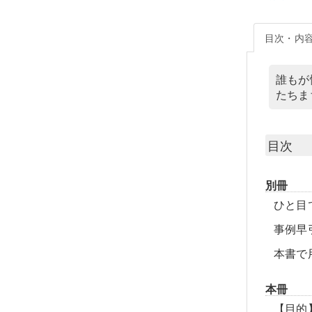
目次・内
誰もが
たちま
目次
別冊
ひと目
事例早
本書で
本冊
【目的