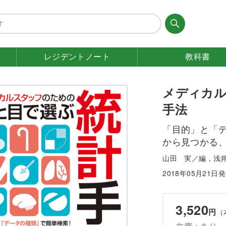
レジデント
ノート
教科書
メディカ
手法
「目的」と「デ
から見つかる
山田 実／編，浅
2018年05月21日
3,520
円
（