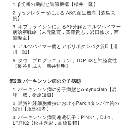
1. β切断の機能と調節機構【櫻井 隆】
2. γセクレターゼによる Aβの産生機序【森島真
帆】
3. ネプリライシンによるAβ分解とアルツハイマー
病治療戦略【末元隆寛，斉藤貴志，岩田修永，西
道隆臣】
4. アルツハイマー病とアポリポタンパク質E【道
川 誠】
5. タウ，プログラニュリン，TDP-43と神経変性
【長谷川成人，新井哲明】
第2章 パーキンソン病の分子病態
1. パーキンソン病の分子病態とα-synuclein【岩
坪 威，桑原知樹】
2. 黒質神経細胞維持におけるParkinタンパク質の
役割【服部信孝】
3. パーキンソン病関連遺伝子：PINK1，DJ-1，
LRRK2【松井秀彰，高橋良輔】