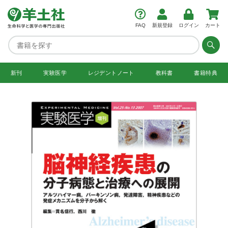
FAQ
新規登録
ログイン
カート
新刊
実験医学
レジデント
ノート
教科書
書籍特典