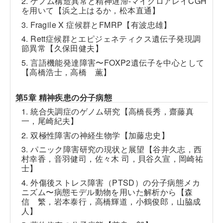
2. ゲノム構造異常と精神遅滞-マイクロアレイCGH
を用いて【浜之上はるか，松本直通】
3. Fragile X 症候群とFMRP【有波忠雄】
4. Rett症候群とエピジェネティクス遺伝子発現調
節異常【久保田健夫】
5. 言語機能発達障害〜FOXP2遺伝子を中心として
【高橋浩士，高橋 薫】
第5章 精神疾患の分子病態
1. 統合失調症のゲノム研究【高橋長秀，齋藤真
一，尾崎紀夫】
2. 双極性障害の神経生物学【加藤忠史】
3. パニック障害研究の現状と展望【谷井久志，西
村幸香，音羽健司，佐々木 司，貝谷久宣，岡崎祐
士】
4. 外傷後ストレス障害（PTSD）の分子病態メカ
ニズム〜病態モデル動物を用いた解析から【森
信 繁，岩本泰行，高橋輝道，小鶴俊郎，山脇成
人】