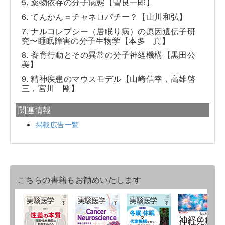
5. 薬物依存の分子病態【曽良一郎】
6. てんかん＝チャネロパチー？【山川和弘】
7. ナルコレプシー（居眠り病）の原因遺伝子研
究〜睡眠障害の分子生物学【本多 真】
8. 養育行動とその異常の分子神経機構【黒田公
美】
9. 精神疾患のマウスモデル【山崎信幸，高雄啓
三，宮川 剛】
関連情報
掲載広告一覧
こちらの書籍もお勧めいたします