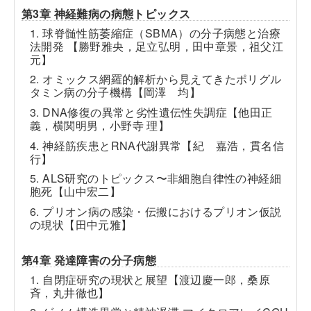
第3章 神経難病の病態トピックス
1. 球脊髄性筋萎縮症（SBMA）の分子病態と治療
法開発 【勝野雅央，足立弘明，田中章景，祖父江
元】
2. オミックス網羅的解析から見えてきたポリグル
タミン病の分子機構【岡澤 均】
3. DNA修復の異常と劣性遺伝性失調症【他田正
義，横関明男，小野寺 理】
4. 神経筋疾患とRNA代謝異常【紀 嘉浩，貫名信
行】
5. ALS研究のトピックス〜非細胞自律性の神経細
胞死【山中宏二】
6. プリオン病の感染・伝搬におけるプリオン仮説
の現状【田中元雅】
第4章 発達障害の分子病態
1. 自閉症研究の現状と展望【渡辺慶一郎，桑原
斉，丸井徹也】