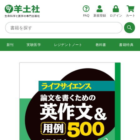
FAQ
新規登録
ログイン
カート
新刊
実験医学
レジデント
ノート
教科書
書籍特典