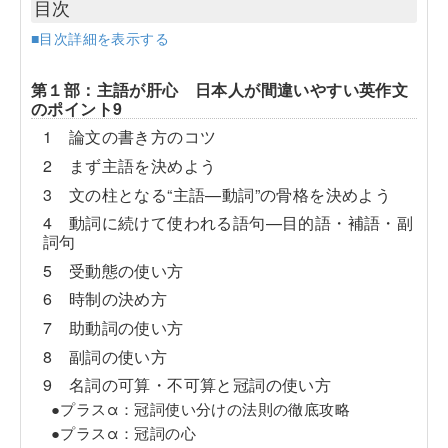
目次
■目次詳細を表示する
第１部：主語が肝心 日本人が間違いやすい英作文
のポイント9
1 論文の書き方のコツ
2 まず主語を決めよう
3 文の柱となる“主語—動詞”の骨格を決めよう
4 動詞に続けて使われる語句—目的語・補語・副
詞句
5 受動態の使い方
6 時制の決め方
7 助動詞の使い方
8 副詞の使い方
9 名詞の可算・不可算と冠詞の使い方
●プラスα：冠詞使い分けの法則の徹底攻略
●プラスα：冠詞の心