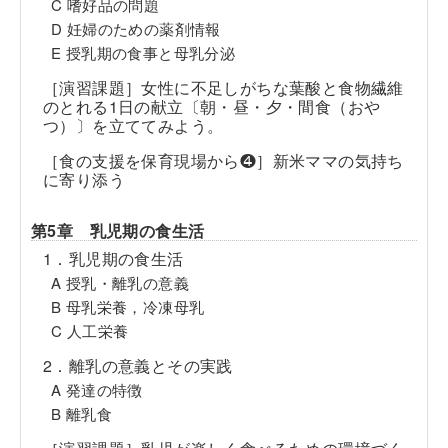
C 嗜好品の問題
D 妊婦のための薬剤情報
E 授乳期の食事と母乳分泌
［演習課題］女性に不足しがちな葉酸と食物繊維
のとれる1日の献立〔朝・昼・夕・間食（おや
つ）〕を立ててみよう。
［食の支援を保育現場から❹］新米ママの気持ち
に寄り添う
第5章 乳児期の食生活
1．乳児期の食生活
A 授乳・離乳の意義
B 母乳栄養，冷凍母乳
C 人工栄養
2．離乳の意義とその実践
A 発達の特徴
B 離乳食