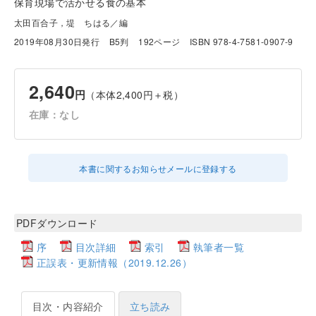
保育現場で活かせる食の基本
太田百合子，堤 ちはる／編
2019年08月30日発行
B5判
192ページ
ISBN 978-4-7581-0907-9
2,640
円
（本体2,400円＋税）
在庫：なし
本書に関するお知らせメールに登録する
PDFダウンロード
序
目次詳細
索引
執筆者一覧
正誤表・更新情報（2019.12.26）
目次・内容紹介
立ち読み