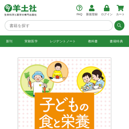
FAQ
新規登録
ログイン
カート
新刊
実験医学
レジデント
ノート
教科書
書籍特典