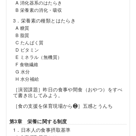
A 消化器系のはたらき
B 栄養素の消化・吸収
3．栄養素の種類とはたらき
A 糖質
B 脂質
C たんぱく質
D ビタミン
E ミネラル（無機質）
F 食物繊維
G 水分
H 水分補給
［演習課題］昨日の食事や間食（おやつ）をすべ
て書き出してみよう。
［食の支援を保育現場から❷］五感とうんち
第3章 栄養に関する制度
1．日本人の食事摂取基準