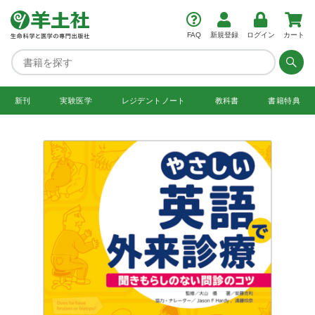
FAQ
新規登録
ログイン
カート
新刊
実験医学
レジデント
ノート
教科書
書籍特典