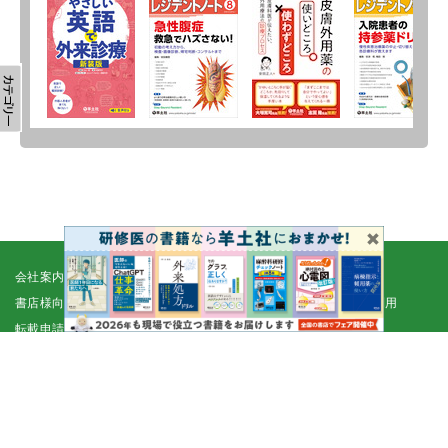
会社案内
採用情報
取扱書店一覧
電子書籍
書店様向け
広告掲載
正誤表・更新情報
コンテンツ利用
転載申請
プライバシーポリシー
羊土社会員規約
ウェブサイト利用規約
羊土社のSNS・メールマガジン
特定商取引法に基づく表示
FAQ
お問い合わせ
English
©2026 YODOSHA CO., LTD. All Rights Reserved