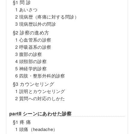
§1 問 診
1 あいさつ
2 現病歴（疼痛に対する問診）
3 現病歴以外の問診
§2 診察の進め方
1 心血管系の診察
2 呼吸器系の診察
3 腹部の診察
4 頭頸部の診察
5 神経学的診察
6 四肢・整形外科的診察
§3 カウンセリング
1 説明とカウンセリング
2 質問への対応のしかた
partII シーンにあわせた診察
§1 疼 痛
1 頭痛（headache）