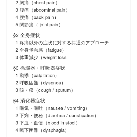
2 胸痛（chest pain）
3 腹痛（abdominal pain）
4 腰痛（back pain）
5 関節痛（ joint pain）
§2 全身症状
1 疼痛以外の症状に対する共通のアプローチ
2 全身倦怠感（fatigue）
3 体重減少（weight loss
§3 循環器・呼吸器症状
1 動悸（palpitation）
2 呼吸困難（dyspnea）
3 咳・痰（cough / sputum）
§4 消化器症状
1 嘔気・嘔吐（nausea / vomiting）
2 下痢・便秘（diarrhea / constipation）
3 下血・血便（blood in stool）
4 嚥下困難（dysphagia）