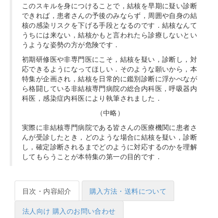
このスキルを身につけることで，結核を早期に疑い診断
できれば，患者さんの予後のみならず，周囲や自身の結
核の感染リスクを下げる手段となるのです．結核なんて
うちには来ない，結核かもと言われたら診療しないとい
うような姿勢の方が危険です．
初期研修医や非専門医にこそ，結核を疑い，診断し，対
応できるようになってほしい．そのような願いから，本
特集が企画され，結核を日常的に鑑別診断に浮かべなが
ら格闘している非結核専門病院の総合内科医，呼吸器内
科医，感染症内科医により執筆されました．
（中略）
実際に非結核専門病院である皆さんの医療機関に患者さ
んが受診したとき，どのような場合に結核を疑い，診断
し，確定診断されるまでどのように対応するのかを理解
してもらうことが本特集の第一の目的です．
目次・内容紹介
購入方法・送料について
法人向け 購入のお問い合わせ