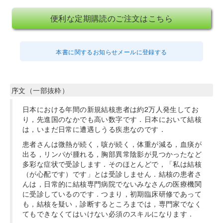
便利な定期購読のご注文はこちら
本書に関するお知らせメールに登録する
序文（一部抜粋）
日本における年間の新規結核患者は約2万人発生してお
り，先進国のなかでも高い数字です．日本において結核
は，いまだ日常に遭遇しうる疾患なのです．
患者さんは微熱が続く，咳が続く，体重が減る，血痰が
出る，リンパが腫れる，胸部異常陰影が見つかったなど
多彩な症状で受診します．そのほとんどで，「私は結核
（が心配です）です」とは受診しません．結核の患者さ
んは，日常的に結核専門病院でないみなさんの医療機関
に受診しているのです．つまり，初期臨床研修であって
も，結核を疑い，診断するところまでは，専門家でなく
てもできなくてはいけない必須のスキルになります．