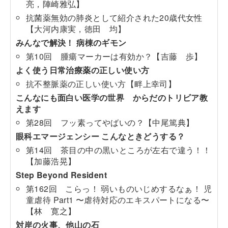
亮，陣崎雅弘】
抗菌薬無効の肺炎として紹介された20歳代女性
【大河内康実，徳田 均】
みんなで解決！ 病棟のギモン
第10回 腫瘍マーカーは有効か？【吉藤 歩】
よく使う日常治療薬の正しい使い方
抗不整脈薬の正しい使い方【畔上幸司】
こんなにも面白い医学の世界 からだのトリビア教
えます
第28回 フッ素ってやばいの？【中尾篤典】
眼科エマージェンシー こんなときどうする？
第14回 茶目の中の黒いところが左右で違う！！
【加藤浩晃】
Step Beyond Resident
第162回 こらっ！ 弱いものいじめするなぁ！ 児
童虐待 Part1 〜虐待対応のエキスパートになる〜
【林 寛之】
対岸の火事、他山の石