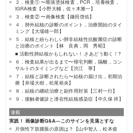
２．検査① 〜喀痰塗抹検査，PCR，培養検査，
IGRA検査【小野大輔，佐々木雅一】
３．検査② 〜画像検査【鎌田啓佑】
４．肺外結核の診断のポイント，治療開始のタイ
ミング【大場雄一郎】
５．結核と紛らわしい肺非結核性抗酸菌症の診断
と治療のポイント【林 良典，岡 秀昭】
■ 活動性肺結核かもしれない！ さあどう動く！?
６．検査結果が出るまで〜帰宅判断，隔離，コン
サルトのタイミングなど【渋江 寧】
７．結核と診断されたら〜結核の届け出，初期治
療【井場大樹，松尾裕央】
８．結核の継続治療と副作用対策【三村一行】
９．接触者健診と潜在性結核感染症【中久保 祥】
連載
実践！ 画像診断Q&A―このサインを見落とすな
片側性下肢腫脹の原因は？【山中智人，松本俊