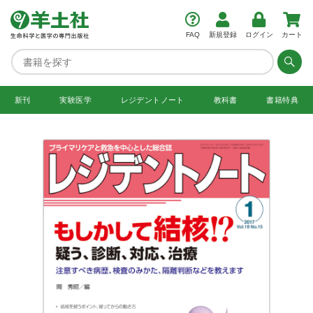
FAQ
新規登録
ログイン
カート
新刊
実験医学
レジデント
ノート
教科書
書籍特典