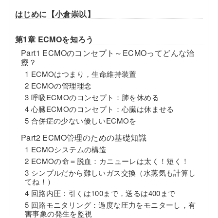
はじめに【小倉崇以】
第1章 ECMOを知ろう
Part1 ECMOのコンセプト～ECMOってどんな治
療？
1 ECMOはつまり，生命維持装置
2 ECMOの管理理念
3 呼吸ECMOのコンセプト：肺を休める
4 心臓ECMOのコンセプト：心臓は休ませる
5 合併症の少ない優しいECMOを
Part2 ECMO管理のための基礎知識
1 ECMOシステムの構造
2 ECMOの命＝脱血：カニューレは太く！短く！
3 シンプルだから難しいガス交換（水蒸気も計算し
てね！）
4 回路内圧：引くは100まで，送るは400まで
5 回路モニタリング：過度な圧力をモニターし，有
害事象の発生を監視