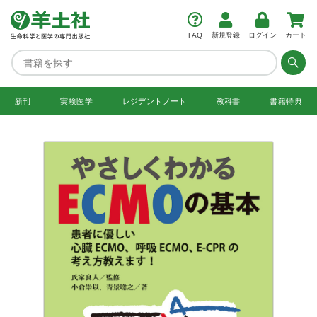
FAQ
新規登録
ログイン
カート
新刊
実験医学
レジデント
ノート
教科書
書籍特典