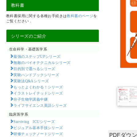
教科書
教科書採用に関する各種お手続きは
教科書のページ
を
ご覧ください．
シリーズのご紹介
生命科学・基礎医学系
最強のステップUPシリーズ
無敵のバイオテクニカルシリーズ
目的別で選べるシリーズ
実験ハンドブックシリーズ
実験法Q&Aシリーズ
もっとよくわかる！シリーズ
イラストレイテッドシリーズ
分子生物学講義中継
ライフサイエンス英語シリーズ
臨床医学系
Surviving ICUシリーズ
ビジュアル基本手技シリーズ
PDFダウ
研修チェックノートシリーズ