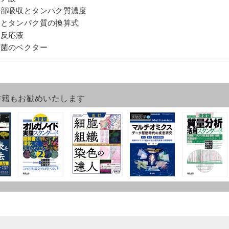
紫外部吸収とタンパク質濃度
核酸とタンパク質の換算式
素反応液
大腸菌のベクター
書籍もお勧めいたします