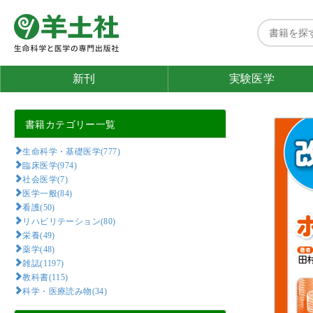
新刊
実験医学
書籍カテゴリー一覧
生命科学・基礎医学(777)
臨床医学(974)
社会医学(7)
医学一般(84)
看護(50)
リハビリテーション(80)
栄養(49)
薬学(48)
雑誌(1197)
教科書(115)
科学・医療読み物(34)