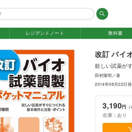
レジデント
ノート
教科書
改訂 バイ
欲しい試薬が
田村隆明／著
2014年08月22日
3,190
円
（
在庫：あり