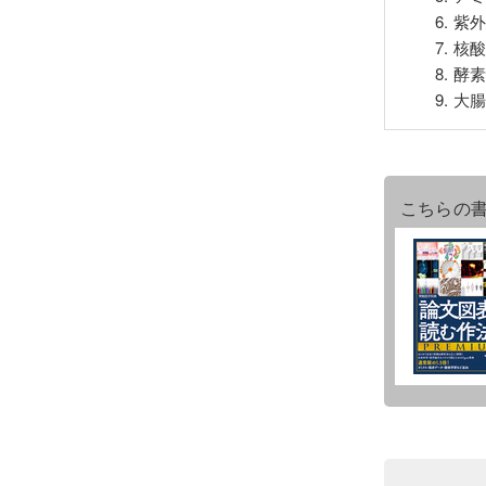
6. 
7. 
8. 酵
9. 
こちらの