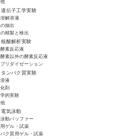
の他
 遺伝子工学実験
保存溶解溶液
酸の抽出
核酸の精製と検出
 核酸解析実験
制限酵素反応液
制限酵素以外の酵素反応液
ハイブリダイゼーション
 タンパク質実験
出溶液
定化剤
免疫学的実験
の他
 電気泳動
電気泳動バッファー
核酸用ゲル・試薬
タンパク質用ゲル・試薬