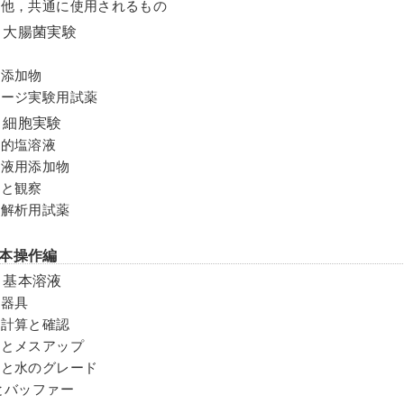
その他，共通に使用されるもの
 大腸菌実験
地
地添加物
ファージ実験用試薬
 細胞実験
生理的塩溶液
培養液用添加物
色と観察
細胞解析用試薬
本操作編
 基本溶液
量器具
濃度計算と確認
秤量とメスアップ
試薬と水のグレード
Hとバッファー