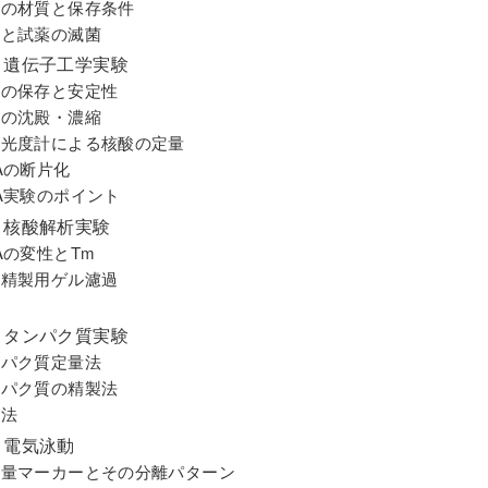
容器の材質と保存条件
器具と試薬の滅菌
 遺伝子工学実験
核酸の保存と安定性
核酸の沈殿・濃縮
分光光度計による核酸の定量
NAの断片化
RNA実験のポイント
 核酸解析実験
NAの変性とTm
核酸精製用ゲル濾過
析
 タンパク質実験
タンパク質定量法
タンパク質の精製法
縮法
 電気泳動
分子量マーカーとその分離パターン