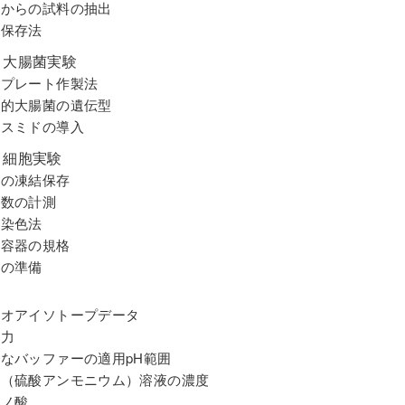
ゲルからの試料の抽出
ル保存法
 大腸菌実験
培養プレート作製法
代表的大腸菌の遺伝型
プラスミドの導入
 細胞実験
細胞の凍結保存
細胞数の計測
定染色法
培養容器の規格
清の準備
ラジオアイソトープデータ
心力
おもなバッファーの適用pH範囲
硫安（硫酸アンモニウム）溶液の濃度
ミノ酸