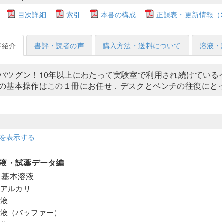
目次詳細
索引
本書の構成
正誤表・更新情報（202
容紹介
書評・読者の声
購入方法・送料について
溶液・
バツグン！10年以上にわたって実験室で利用され続けている
の基本操作はこの１冊にお任せ．デスクとベンチの往復にと
細を表示する
液・試薬データ編
 基本溶液
酸とアルカリ
溶液
緩衝液（バッファー）