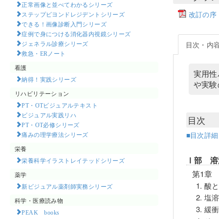
正常画像と並べてわかるシリーズ
改訂の序
ステップビヨンドレジデントシリーズ
できる！画像診断入門シリーズ
症例で身につける消化器内視鏡シリーズ
ジェネラル診療シリーズ
目次・内
救急・ERノート
看護
実用性
納得！実践シリーズ
や実験
リハビリテーション
PT・OTビジュアルテキスト
ビジュアル実践リハ
目次
PT・OT必修シリーズ
■目次詳
痛みの理学療法シリーズ
栄養
Ⅰ部 溶
栄養科学イラストレイテッドシリーズ
第1章
薬学
1. 
新ビジュアル薬剤師実務シリーズ
2. 塩
科学・医療読み物
3. 
PEAK books​