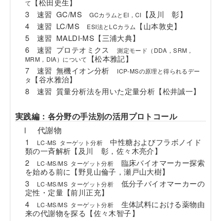
【松田史生】
て
3 速習 GC/MS
【及川 彰】
GCカラムとEI，CI
4 速習 LC/MS
【山本敦史】
ESI法とLCカラム
5 速習 MALDI-MS【三浦大典】
6 速習 プロテオミクス
測定モード（DDA，SRM，
【松本雅記】
MRM，DIA）について
7 速習 無機イオン分析
ICP-MSの原理と得られるデー
【谷水雅治】
タ
8 速習 質量分析法を用いた定量分析【松井誠一】
実践編：各分野の手法別の活用プロトコール
Ⅰ 代謝物
1
中性糖およびフラボノイド
LC-MS ターゲット分析
類の一斉解析【及川 彰，佐々木亮介】
2
臨床バイオマーカー探索
LC-MS/MS ターゲット分析
を始める前に【野見山倫子，瀬戸山大樹】
3
低分子バイオマーカーの
LC-MS/MS ターゲット分析
定性・定量【前川正充】
4
生体試料における薬物由
LC-MS/MS ターゲット分析
来の代謝物を探る【佐々木智子】