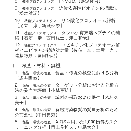
8
IP-MS法【足達俊吾】
機能プロテオミクス
9
近位依存性ビオチン化標識法
機能プロテオミクス
【松本雅記】
10
リン酸化プロテオーム解析
機能プロテオミクス
【足立 淳，新藏秋奈】
11
タンパク質末端ペプチドの濃
機能プロテオミクス
縮【石濱 泰，西田紘士，津曲和哉】
12
ユビキチン化プロテオーム解
機能プロテオミクス
析とユビキチン鎖絶対定量【佐伯 泰，土屋 光，
遠藤彬則，冨田拓哉】
Ⅲ 検査・材料・無機
1
食品・環境の検査における分析
食品・環境の検査
【坂井隆敏】
2
ターゲット分析における分析方
食品・環境の検査
法の妥当性評価【小林憲弘】
3
試料の採取および保存【木村久
食品・環境の検査
美子】
4
有機汚染物質の質量分析のため
食品・環境の検査
の前処理【中田典秀】
5
AIQSを用いた1,000物質のスク
食品・環境の検査
リーニング分析【門上希和夫，中島大介】