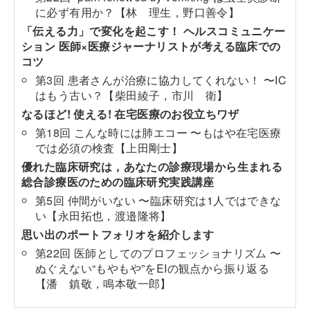
に必ず有用か？【林 理生，野口善令】
「伝える力」で変化を起こす！ ヘルスコミュニケー
ション 医師×医療ジャーナリストが考える臨床での
コツ
第3回 患者さんが治療に協力してくれない！ 〜IC
はもう古い？【柴田綾子，市川 衛】
なるほど! 使える! 在宅医療のお役立ちワザ
第18回 こんな時には肺エコー 〜もはや在宅医療
では必須の検査【上田剛士】
優れた臨床研究は，あなたの診療現場から生まれる
総合診療医のための臨床研究実践講座
第5回 仲間がいない 〜臨床研究は1人ではできな
い【永田拓也，渡邉隆将】
思い出のポートフォリオを紹介します
第22回 医師としてのプロフェッショナリズム 〜
ぬぐえない“もやもや”をEIの観点から振り返る
【潘 鎮敬，鳴本敬一郎】