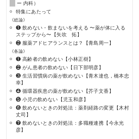
ー 内科）
特集にあたって
《総論》
❶ 飲めない・飲まないを考える 〜薬が体に入る
ステップから〜【矢吹 拓】
❷ 服薬アドヒアランスとは？【青島周一】
《各論》
❶ 高齢者の飲めない【小林正樹】
❷ がん患者の飲めない【日下部明彦】
❸ 生活習慣病の薬が飲めない【青木達也，橋本忠
幸】
❹ 循環器疾患の薬が飲めない【芥子文香】
❺ 小児の飲めない【児玉和彦】
❻ 飲めないときの対処法：薬剤経路の変更【木村
丈司】
❼ 飲めないときの対処法：多職種連携【今永光
彦】