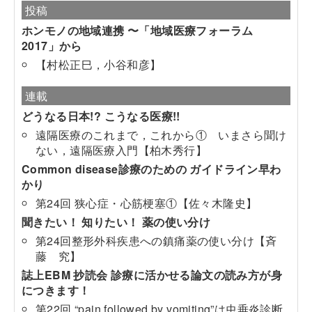
投稿
ホンモノの地域連携 〜「地域医療フォーラム
2017」から
【村松正巳，小谷和彦】
連載
どうなる日本!? こうなる医療!!
遠隔医療のこれまで，これから① いまさら聞け
ない，遠隔医療入門【柏木秀行】
Common disease診療のための ガイドライン早わ
かり
第24回 狭心症・心筋梗塞①【佐々木隆史】
聞きたい！ 知りたい！ 薬の使い分け
第24回整形外科疾患への鎮痛薬の使い分け【斉
藤 究】
誌上EBM 抄読会 診療に活かせる論文の読み方が身
につきます！
第22回 “pain followed by vomiting”は虫垂炎診断