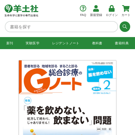
FAQ
新規登録
ログイン
カート
新刊
実験医学
レジデント
ノート
教科書
書籍特典