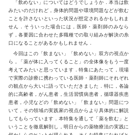
「飲めない」についてはどうでしょうか．本当は飲
みたいのだけれど，身体的問題や環境問題などが飲む
ことを許さないといった状況が想定されるかもしれま
せん．そういった場合には，医師・薬剤師のみなら
ず，各要因に合わせた多職種での取り組みが解決の糸
口になることがあるかもしれません．
今回はこの「飲まない」「飲めない」双方の視点か
ら，「薬が体に入ってくること」の全体像をもう一度
考えてみたいと思っています．特集にあたって，現場
で実際の診療に携わっている医師・薬剤師にそれぞれ
の観点から大いに語っていただきました．特に，各論
的に高齢者，がん患者，生活習慣病患者，循環器疾患
患者，小児などの「飲めない」「飲まない」問題につ
いて，その領域の実践家の視点からより具体的に解説
してもらっています．本特集を通して「薬を飲む」と
いうことを徹底解剖し，明日からの薬物療法の実践に
何かしらのヒントが得られる，そんな特集になればと