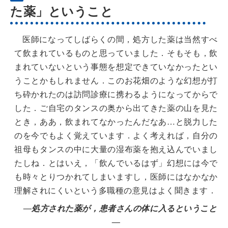
た薬」ということ
医師になってしばらくの間，処方した薬は当然すべ
て飲まれているものと思っていました．そもそも，飲
まれていないという事態を想定できていなかったとい
うことかもしれません．このお花畑のような幻想が打
ち砕かれたのは訪問診療に携わるようになってからで
した．ご自宅のタンスの奥から出てきた薬の山を見た
とき，ああ，飲まれてなかったんだなあ…と脱力した
のを今でもよく覚えています．よく考えれば，自分の
祖母もタンスの中に大量の湿布薬を抱え込んでいまし
たしね．とはいえ，「飲んでいるはず」幻想には今で
も時々とりつかれてしまいますし，医師にはなかなか
理解されにくいという多職種の意見はよく聞きます．
―処方された薬が，患者さんの体に入るということ
―