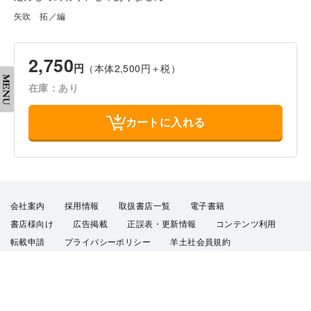
矢吹 拓／編
2,750
円
（本体2,500円＋税）
在庫：あり
カートに入れる
会社案内
採用情報
取扱書店一覧
電子書籍
書店様向け
広告掲載
正誤表・更新情報
コンテンツ利用
転載申請
プライバシーポリシー
羊土社会員規約
ウェブサイト利用規約
羊土社のSNS・メールマガジン
特定商取引法に基づく表示
FAQ
お問い合わせ
English
©2026 YODOSHA CO., LTD. All Rights Reserved