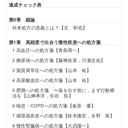
達成チェック表
第0章 総論
外来処方の意義とは？【北 和也】
第1章 高頻度で出合う慢性疾患への処方箋
1 高血圧への処方箋【青島周一】
2 糖尿病への処方箋【藤﨑佑菜，川瀬圭祐】
3 脂質異常症への処方箋【山本 祐】
4 高尿酸血症への処方箋【山本 祐】
5 肥満への処方箋 〜薬を出す前に，まず行動療
法を【山﨑孝洋，矢吹 拓】
6 喘息・COPDへの処方箋【倉原 優】
7 循環器疾患への処方箋【鈴木隆宏，水野 篤】
8 慢性腎臓病への処方箋【大武陽一】