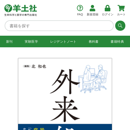
FAQ
新規登録
ログイン
カート
新刊
実験医学
レジデント
ノート
教科書
書籍特典