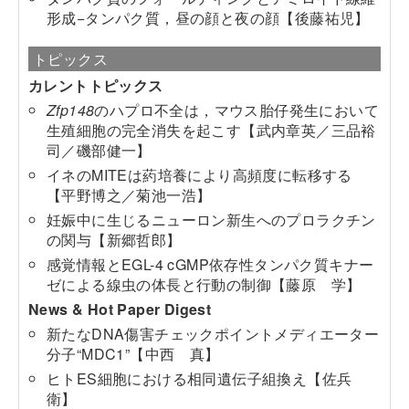
形成−タンパク質，昼の顔と夜の顔
【後藤祐児】
トピックス
カレントトピックス
Zfp148
のハプロ不全は，マウス胎仔発生において
生殖細胞の完全消失を起こす
【武内章英／三品裕
司／磯部健一】
イネのMITEは葯培養により高頻度に転移する
【平野博之／菊池一浩】
妊娠中に生じるニューロン新生へのプロラクチン
の関与
【新郷哲郎】
感覚情報とEGL-4 cGMP依存性タンパク質キナー
ゼによる線虫の体長と行動の制御
【藤原 学】
News & Hot Paper Digest
新たなDNA傷害チェックポイントメディエーター
分子“MDC1”
【中西 真】
ヒトES細胞における相同遺伝子組換え
【佐兵
衛】