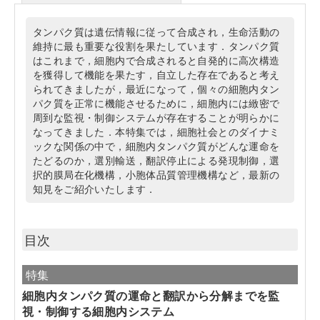
タンパク質は遺伝情報に従って合成され，生命活動の
維持に最も重要な役割を果たしています．タンパク質
はこれまで，細胞内で合成されると自発的に高次構造
を獲得して機能を果たす，自立した存在であると考え
られてきましたが，最近になって，個々の細胞内タン
パク質を正常に機能させるために，細胞内には緻密で
周到な監視・制御システムが存在することが明らかに
なってきました．本特集では，細胞社会とのダイナミ
ックな関係の中で，細胞内タンパク質がどんな運命を
たどるのか，選別輸送，翻訳停止による発現制御，選
択的膜局在化機構，小胞体品質管理機構など，最新の
知見をご紹介いたします．
目次
特集
細胞内タンパク質の運命と翻訳から分解までを監
視・制御する細胞内システム