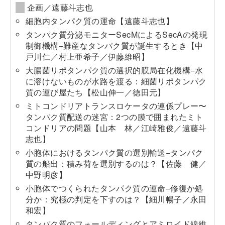
企画／遠藤斗志也
細胞内タンパク質の運命
【遠藤斗志也】
タンパク質分泌モニターSecMによるSecAの発現
制御機構−難産なタンパク質が誕生するとき
【中
戸川仁／村上亜希子／伊藤維昭】
大腸菌リポタンパク質の選択的膜局在化機構−水
に溶けないものが水路を渡る：細菌リポタンパク
質の運び屋たち
【松山伸一／徳田元】
ミトコンドリアトランスロケータの連係プレー〜
タンパク質配送の迷宮：2つの膜で囲まれたミト
コンドリアの問題
【山本 林／江崎雅俊／遠藤斗
志也】
小胞体におけるタンパク質の選別輸送−タンパク
質の船出：積み荷を選別するのは？
【佐藤 健／
中野明彦】
小胞体でつくられたタンパク質の運命−修復か処
分か：究極の判定を下すのは？
【細川暢子／永田
和宏】
タンパク質のフォールディングとアミロイド線維