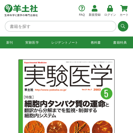
FAQ
新規登録
ログイン
カート
新刊
実験医学
レジデント
ノート
教科書
書籍特典