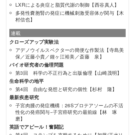
LXRによる炎症と脂質代謝の制御
【西谷真人】
多発性嚢胞腎の発症に機械刺激受容体が関与
【木
村信也】
連載
クローズアップ実験法
アデノウイルスベクターの簡便な作製法
【寺島美
保／近藤小貴／鐘ヶ江裕美／斎藤 泉】
バイオ研究者の倫理問題
第3回 科学の不正行為と出版倫理
【山崎茂明】
生命科学の地平
第4回 自由な発想と研究の個性
【杉村 隆】
最新疾患研究
子宮肉腫の発症機構：26Sプロテアソームの不活
性化の発癌関与−子宮癌研究の最前線
【林 琢
磨】
英語でアピール！奮闘記
第4回 スランプを克服するために
【加藤(玉水)し