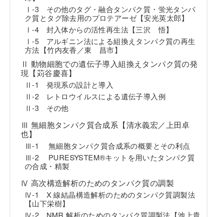
Ⅰ-3 その他のタグ・融合タンパク質・蛍光タンパ
ク質とタグ除去用のプロテアーゼ【安光英太郎】
Ⅰ-4 封入体からの活性再生法【三沢 悟】
Ⅰ-5 アルギニン法による組換えタンパク質の再生
方法【竹内友香／東 昌市】
Ⅱ 動物細胞での遺伝子導入組換えタンパク質の発
現【苅谷慶喜】
Ⅱ-1 発現系の設計と導入
Ⅱ-2 レトロウイルスによる遺伝子導入例
Ⅱ-3 その他
Ⅲ 無細胞タンパク質合成系【清水義宏／上田卓
也】
Ⅲ-1 無細胞タンパク質合成系の概要とその利点
Ⅲ-2 PURESYSTEM®キットを用いたタンパク質
の合成・精製
Ⅳ 高次構造解析のためのタンパク質の調製
Ⅳ-1 X 線結晶構造解析のためのタンパク質調製法
【山下栄樹】
Ⅳ-2 NMR 解析のためのタンパク質調製法【池上貴