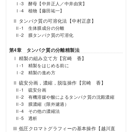
Ⅰ-3 酵母【中井正人／中井由実】
Ⅰ-4 植物【藤田祐一】
Ⅱ タンパク質の可溶化法【中村正彦】
Ⅱ-1 生体膜成分の分離
Ⅱ-2 膜タンパク質の可溶化
第4章 タンパク質の分離精製法
Ⅰ 精製の組み立て方【宮崎 香】
Ⅰ-1 精製をはじめる前に
Ⅰ-2 精製の進め方
Ⅱ 硫安分画，濃縮，脱塩操作【宮崎 香】
Ⅱ-1 硫安分画
Ⅱ-2 有機溶媒や酸によるタンパク質の沈殿濃縮
Ⅱ-3 膜濃縮（限外濾過）
Ⅱ-4 その他の濃縮法
Ⅱ-5 透析
Ⅲ 低圧クロマトグラフィーの基本操作【越川直