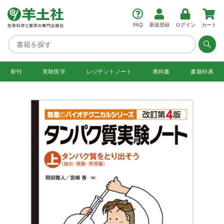
FAQ
新規登録
ログイン
カート
新刊
実験医学
レジデント
ノート
教科書
書籍特典