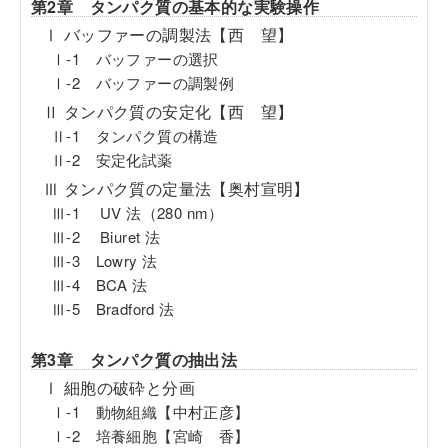
第2章 タンパク質の基本的な実験操作
Ⅰ バッファーの調製法【西 望】
Ⅰ-1 バッファーの選択
Ⅰ-2 バッファーの調製例
Ⅱ タンパク質の安定化【西 望】
Ⅱ-1 タンパク質の構造
Ⅱ-2 安定化試薬
Ⅲ タンパク質の定量法【奥村宣明】
Ⅲ-1 UV 法（280 nm）
Ⅲ-2 Biuret 法
Ⅲ-3 Lowry 法
Ⅲ-4 BCA 法
Ⅲ-5 Bradford 法
第3章 タンパク質の抽出法
Ⅰ 細胞の破砕と分画
Ⅰ-1 動物組織【中村正彦】
Ⅰ-2 培養細胞【宮崎 香】