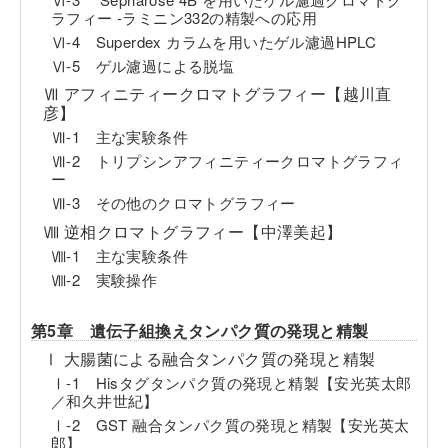
ラフィー -ラミニン332の精製への応用
Ⅵ-4 Superdex カラムを用いたゲル濾過HPLC
Ⅵ-5 ゲル濾過による脱塩
Ⅶ アフィニティークロマトグラフィー【越川直
彦】
Ⅶ-1 主な実験条件
Ⅶ-2 トリプシンアフィニティークロマトグラフィ
ー
Ⅶ-3 その他のクロマトグラフィー
Ⅷ 逆相クロマトグラフィー【中澤美起】
Ⅷ-1 主な実験条件
Ⅷ-2 実験操作
第5章 遺伝子組換えタンパク質の発現と精製
Ⅰ 大腸菌による融合タンパク質の発現と精製
Ⅰ-1 Hisタグタンパク質の発現と精製【安光英太郎
／和久井世紀】
Ⅰ-2 GST 融合タンパク質の発現と精製【安光英太
郎】