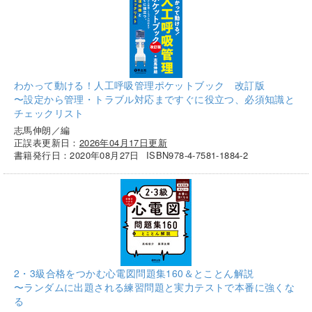
わかって動ける！人工呼吸管理ポケットブック 改訂版
〜設定から管理・トラブル対応まですぐに役立つ、必須知識と
チェックリスト
志馬伸朗／編
正誤表更新日：
2026年04月17日更新
書籍発行日：2020年08月27日
ISBN978-4-7581-1884-2
2・3級合格をつかむ心電図問題集160＆とことん解説
〜ランダムに出題される練習問題と実力テストで本番に強くな
る