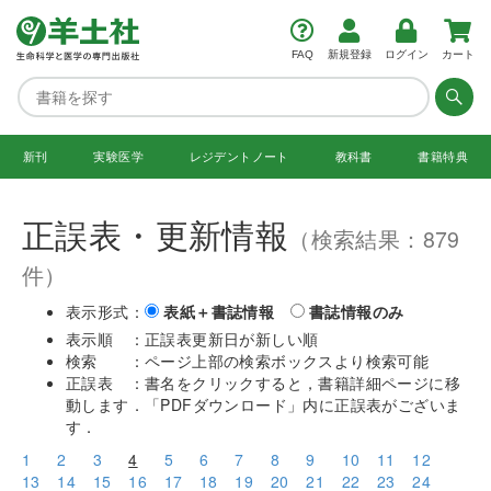
FAQ
新規登録
ログイン
カート
新刊
実験医学
レジデント
ノート
教科書
書籍特典
正誤表・更新情報
（検索結果：879
件）
表示形式：
表紙＋書誌情報
書誌情報のみ
表示順 ：正誤表更新日が新しい順
検索 ：ページ上部の検索ボックスより検索可能
正誤表 ：書名をクリックすると，書籍詳細ページに移
動します．「PDFダウンロード」内に正誤表がございま
す．
1
2
3
4
5
6
7
8
9
10
11
12
13
14
15
16
17
18
19
20
21
22
23
24