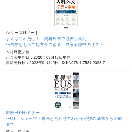
シリーズGノート
まずはこれだけ！ 内科外来で必要な薬剤
〜自信をもって処方ができる、自家薬籠中のリスト
木村琢磨／編
正誤表更新日：
2026年03月13日更新
書籍発行日：2023年04月12日
ISBN978-4-7581-2358-7
胆膵EUSセミナー
〜CT・シェーマ・動画と合わせてわかる手技の基本から治療
まで
肱岡 範／著